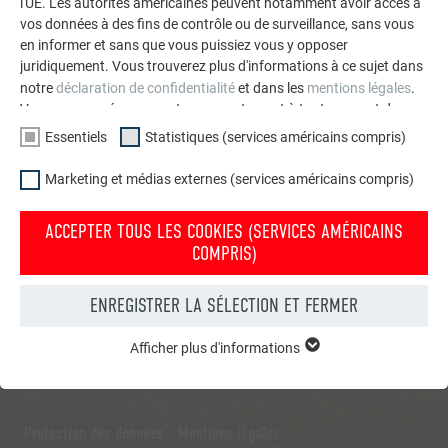
l'UE. Les autorités américaines peuvent notamment avoir accès à
vos données à des fins de contrôle ou de surveillance, sans vous
en informer et sans que vous puissiez vous y opposer
juridiquement. Vous trouverez plus d'informations à ce sujet dans
notre
déclaration de confidentialité
et dans les
mentions légales
.
Vous pouvez révoquer votre consentement à tout moment dans
les paramètres des cookies.
Essentiels
Statistiques (services américains compris)
Marketing et médias externes (services américains compris)
ACCEPTER TOUS LES COOKIES (SERVICES AMÉRICAINS
COMPRIS)
ENREGISTRER LA SÉLECTION ET FERMER
Afficher plus d'informations
ESSENTIELS
Les cookies du groupe « Essentiels » sont nécessaires aux
fonctions de base du site Internet. Ils garantissent que le site
Internet fonctionne correctement.