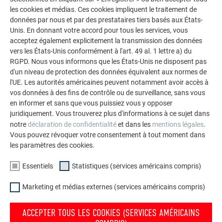
est le matériau parfait - les avantages sont évidents et peut-
les cookies et médias. Ces cookies impliquent le traitement de
être bientôt visible sur votre toiture ou votre façade. La tuile
données par nous et par des prestataires tiers basés aux États-
solaire PREFA utilise des composants individuels de haute
Unis. En donnant votre accord pour tous les services, vous
qualité provenant de fabricants renommés, avec en plus, une
acceptez également explicitement la transmission des données
rendement garanti 25 ans.
vers les États-Unis conformément à l'art. 49 al. 1 lettre a) du
RGPD. Nous vous informons que les États-Unis ne disposent pas
d'un niveau de protection des données équivalent aux normes de
l'UE. Les autorités américaines peuvent notamment avoir accès à
vos données à des fins de contrôle ou de surveillance, sans vous
LAISSEZ-VOUS INSPIRER PAR LES BÂTIMENTS
en informer et sans que vous puissiez vous y opposer
DE RÉFÉRENCES PREFA
juridiquement. Vous trouverez plus d'informations à ce sujet dans
notre
déclaration de confidentialité
et dans les
mentions légales
.
Vous pouvez révoquer votre consentement à tout moment dans
les paramètres des cookies.
Essentiels
Statistiques (services américains compris)
Marketing et médias externes (services américains compris)
ACCEPTER TOUS LES COOKIES (SERVICES AMÉRICAINS