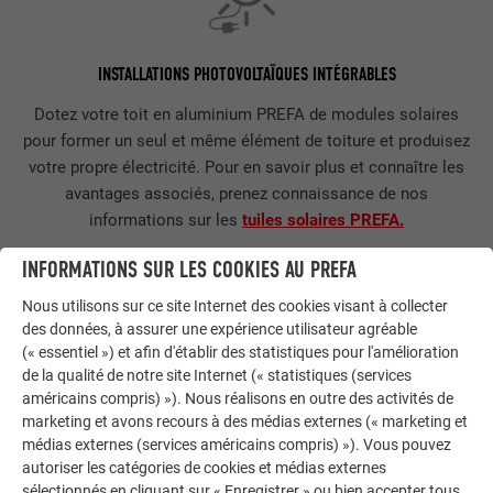
INSTALLATIONS PHOTOVOLTAÏQUES INTÉGRABLES
Dotez votre toit en aluminium PREFA de modules solaires
pour former un seul et même élément de toiture et produisez
votre propre électricité. Pour en savoir plus et connaître les
avantages associés, prenez connaissance de nos
informations sur les
tuiles solaires PREFA.
INFORMATIONS SUR LES COOKIES AU PREFA
Nous utilisons sur ce site Internet des cookies visant à collecter
des données, à assurer une expérience utilisateur agréable
(« essentiel ») et afin d'établir des statistiques pour l'amélioration
de la qualité de notre site Internet (« statistiques (services
américains compris) »). Nous réalisons en outre des activités de
marketing et avons recours à des médias externes (« marketing et
JUSQU'À 40 ANS DE GARANTIE - UNE PROMESSE QUI TIENT
médias externes (services américains compris) »). Vous pouvez
Avec une garantie matériau et couleur de 40 ans, l’aluminium
autoriser les catégories de cookies et médias externes
sélectionnés en cliquant sur « Enregistrer » ou bien accepter tous