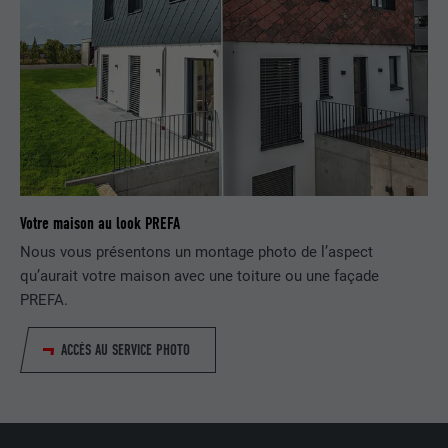
Utilisé par LinkedIn lorsqu'un site
UTILITÉ
Internet contient une fenêtre « Suivez-
nous » intégrée.
NOM
bcookie
FOURNISSEUR
LinkedIn
EXPIRATION
2 ans
Votre maison au look PREFA
Nous vous présentons un montage photo de l’aspect
Utilisé par le service de réseau social
qu’aurait votre maison avec une toiture ou une façade
UTILITÉ
LinkedIn pour suivre l'utilisation de
PREFA.
services intégrés.
ACCÈS AU SERVICE PHOTO
NOM
bscookie
FOURNISSEUR
LinkedIn