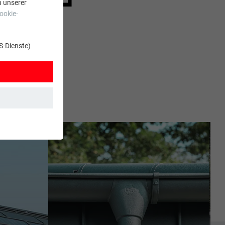
n unserer
ookie-
S-Dienste)
t. Dadurch ist
zt wird.