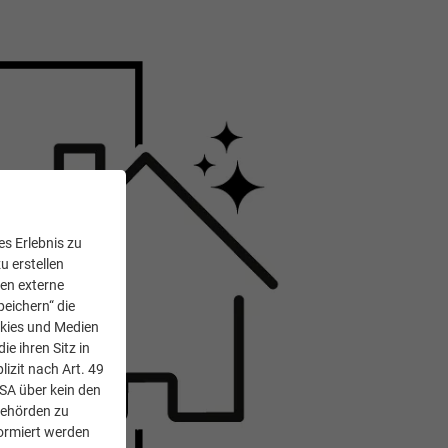
s Erlebnis zu
u erstellen
den externe
peichern“ die
okies und Medien
e ihren Sitz in
lizit nach Art. 49
USA über kein den
Behörden zu
ormiert werden