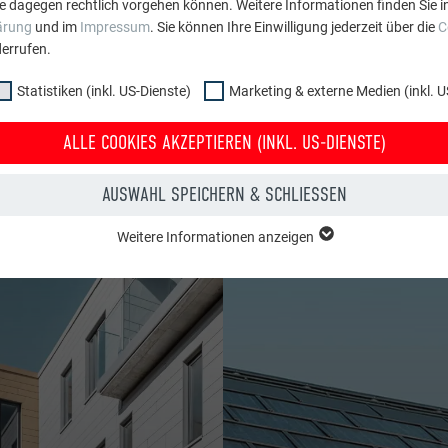
e dagegen rechtlich vorgehen können. Weitere Informationen finden Sie i
ärung
und im
Impressum
. Sie können Ihre Einwilligung jederzeit über die
C
errufen.
Statistiken (inkl. US-Dienste)
Marketing & externe Medien (inkl. U
ALLE COOKIES AKZEPTIEREN (INKL. US-DIENSTE)
STIER
AUSWAHL SPEICHERN & SCHLIESSEN
Weitere Informationen anzeigen
ppe "Essenziell" werden für grundlegende Funktionen der Website benötig
dass die Website einwandfrei funktioniert.
Cookie-Informationen anzeigen
PHPSESSID
NKL. US-DIENSTE)
PHP
 (inkl. US-Dienste)"-Cookies helfen uns zu verstehen, wie die Website genut
werden gesammelt, um die Nutzererfahrung der Website zu verbessern.
Sitzung