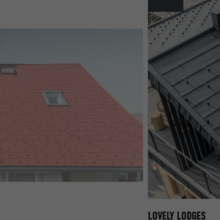
Name
Name
Anbieter
Anbieter
Laufzeit
Laufzeit
Zweck
Zweck
Name
Name
Anbieter
Anbieter
Laufzeit
Laufzeit
Zweck
Zweck
0 OXYDROT
LOVELY LODGES