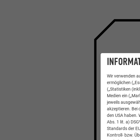
ARCHITEKT
INFORMAT
PRE
Wir verwenden au
ermöglichen („Ess
Lassen Sie
(„Statistiken (in
Highlight
Medien ein („Mark
jeweils ausgewäh
Fassadend
akzeptieren. Bei 
den USA haben. We
ZU D
Abs. 1 lit. a) DS
Standards der E
Kontroll- bzw. Ü