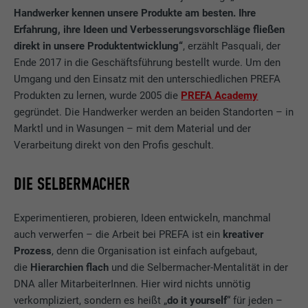
Videoplattformen und Social-Media-Plattformen keiner
Besucher die Website nutzt, zu generieren.
Anbieter
Sgalinski
Handwerker kennen unsere Produkte am besten. Ihre
manuellen Einwilligung mehr.
Erfahrung, ihre Ideen und Verbesserungsvorschläge fließen
Laufzeit
12 Monate
direkt in unsere Produktentwicklung“
, erzählt Pasquali, der
Cookie-Informationen anzeigen
Name
NID
Name
_gat
Ende 2017 in die Geschäftsführung bestellt wurde. Um den
Dieses Cookie ist essenziell für die Funktion
Anbieter
Google
Umgang und den Einsatz mit den unterschiedlichen PREFA
Anbieter
Google Analytics
der Cookie Opt-In Extension. Es muss
Produkten zu lernen, wurde 2005 die
PREFA Academy
Zweck
gespeichert werden, damit das Tool weiß,
Laufzeit
6 Monate
gegründet. Die Handwerker werden an beiden Standorten – in
Laufzeit
1 Tag
welche Cookie-Gruppen der Nutzer
Marktl und in Wasungen – mit dem Material und der
akzeptiert hat.
Dieses Cookie enthält eine eindeutige ID,
Verarbeitung direkt von den Profis geschult.
Wird von Google Analytics verwendet, um
Zweck
über die Ihre bevorzugten Einstellungen
die Anforderungsrate einzuschränken.
und andere Informationen gespeichert
DIE SELBERMACHER
werden, insbesondere Ihre bevorzugte
Zweck
Sprache, wie viele Suchergebnisse pro Seite
Name
_gid
angezeigt werden sollen (z. B. 10 oder 20)
Experimentieren, probieren, Ideen entwickeln, manchmal
und ob der Google SafeSearch-Filter
auch verwerfen – die Arbeit bei PREFA ist ein
kreativer
Anbieter
Google Universal Analytics
aktiviert sein soll.
Prozess
, denn die Organisation ist einfach aufgebaut,
die
Hierarchien flach
und die Selbermacher-Mentalität in der
Laufzeit
1 Tag
DNA aller MitarbeiterInnen. Hier wird nichts unnötig
Name
lang
verkompliziert, sondern es heißt „
do it yourself
“ für jeden –
Registriert eine eindeutige ID, die verwendet