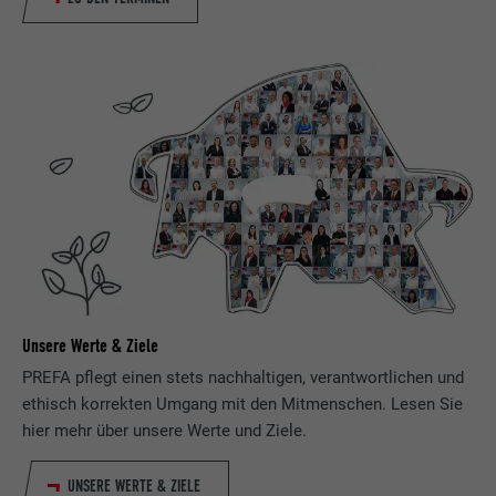
Name
bcookie
Anbieter
LinkedIn
Laufzeit
2 Jahre
Verwendet vom Social-Networking-Dienst
LinkedIn für die Verfolgung der
Zweck
Verwendung von eingebetteten
Dienstleistungen.
Name
bscookie
Unsere Werte & Ziele
Anbieter
LinkedIn
PREFA pflegt einen stets nachhaltigen, verantwortlichen und
Laufzeit
2 Jahre
ethisch korrekten Umgang mit den Mitmenschen. Lesen Sie
hier mehr über unsere Werte und Ziele.
Verwendet vom Social-Networking-Dienst
LinkedIn für die Verfolgung der
UNSERE WERTE & ZIELE
Zweck