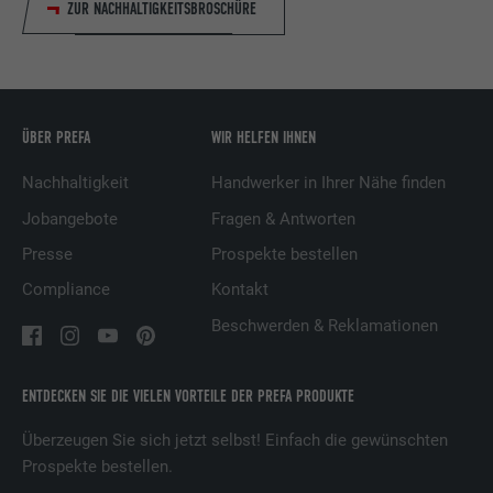
ZUR NACHHALTIGKEITSBROSCHÜRE
Laufzeit
1 Tag
Verwendet vom Social-Networking-Dienst
LinkedIn für die Verfolgung der
Zweck
Verwendung von eingebetteten
ÜBER PREFA
WIR HELFEN IHNEN
Dienstleistungen.
Nachhaltigkeit
Handwerker in Ihrer Nähe finden
Jobangebote
Fragen & Antworten
Name
lissc
Presse
Prospekte bestellen
Anbieter
LinkedIn
Compliance
Kontakt
Laufzeit
1 Jahr
Beschwerden & Reklamationen
Wird verwendet, um sicherzustellen, dass
ENTDECKEN SIE DIE VIELEN VORTEILE DER PREFA PRODUKTE
Zweck
das SameSite-Attribut für alle Cookies in
diesem Browser korrekt ist.
Überzeugen Sie sich jetzt selbst! Einfach die gewünschten
Prospekte bestellen.