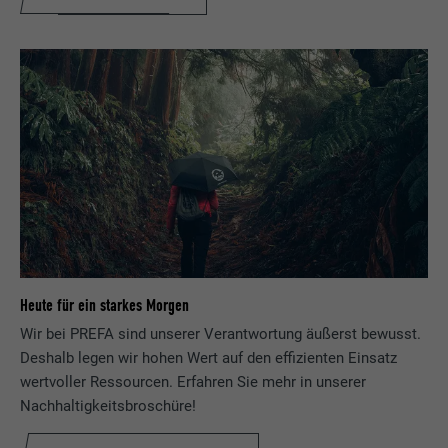
Verwendung von eingebetteten
Dienstleistungen.
Name
UserMatchHistory
Anbieter
LinkedIn
Laufzeit
29 Tage
Wird verwendet, um Besucher auf
mehreren Webseiten zu verfolgen, um
Zweck
relevante Werbung basierend auf den
Präferenzen des Besuchers zu
Heute für ein starkes Morgen
präsentieren.
Wir bei PREFA sind unserer Verantwortung äußerst bewusst.
Deshalb legen wir hohen Wert auf den effizienten Einsatz
wertvoller Ressourcen. Erfahren Sie mehr in unserer
Name
lidc
Nachhaltigkeitsbroschüre!
Anbieter
LinkedIn