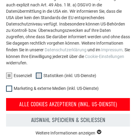
auch explizit nach Art. 49 Abs. 1 lit. a) DSGVO in die
Datenübermittlung in die USA ein. Wir informieren Sie, dass die
USA über kein den Standards der EU entsprechendes
Datenschutzniveau verfügt. Insbesondere können US-Behörden
FAMILIENUNTERNEHMEN MIT GLOBALER
zu Kontroll- bzw. Überwachungszwecken auf Ihre Daten
zugreifen, ohne dass Sie darüber informiert werden und ohne dass
REICHWEITE
Sie dagegen rechtlich vorgehen können. Weitere Informationen
finden Sie in unserer
Datenschutzerklärung
und im
Impressum
. Sie
PREFA ist bei aller Größe und des europaweiten wie
können Ihre Einwilligung jederzeit über die
Cookie-Einstellungen
weltweiten Erfolgs ein Familienunternehmen geblieben – mit
widerrufen.
den Werten eines Familienunternehmens: Ehrlichkeit,
Verantwortung und Handschlagqualität. Die Nachhaltigkeit
Essenziell
Statistiken (inkl. US-Dienste)
spielt im Traditionsunternehmen seit über 80 Jahren eine
Marketing & externe Medien (inkl. US-Dienste)
große Rolle: Der Werkstoff Aluminium ist nach der relativ
aufwändigen Produktion unendlich oft recycelbar.
ALLE COOKIES AKZEPTIEREN (INKL. US-DIENSTE)
Alle PREFA Werte schlagen sich nicht zuletzt im PREFA
Versprechen nieder: der
40-Jahr-Garantie
.
AUSWAHL SPEICHERN & SCHLIESSEN
Die PREFA Aluminiumprodukte GmbH ist europaweit
seit
Weitere Informationen anzeigen
mehr als 80 Jahren
mit der Entwicklung, Produktion und
ESSENZIELL