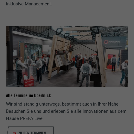
Zweck
wird, um statistische Daten dazu, wieder
inklusive Management.
Anbieter
ads.linkedin.com
Besucher die Website nutzt, zu generieren.
Laufzeit
Sitzung
Name
_gaexp
Speichert die vom Benutzer ausgewählte
Zweck
Sprach version einer Webseite.
Anbieter
Google Optimize
Laufzeit
90 Tage
Name
lang
Wird testweise gesetzt, um zu prüfen, ob
Anbieter
LinkedIn
der Browser das Setzen von Cookies
Zweck
erlaubt. Enthält keine
Laufzeit
Sitzung
Identifikationsmerkmale.
Alle Termine im Überblick
Eingestellt von LinkedIn, wenn eine
Wir sind ständig unterwegs, bestimmt auch in Ihrer Nähe.
Zweck
Webseite ein eingebettetes "Folgen Sie
Besuchen Sie uns und erleben Sie alle Innovationen aus dem
uns"-Fenster enthält.
Hause PREFA Live.
ZU DEN TERMINEN