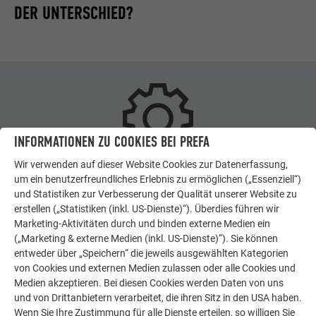
DER UNTERSCHIED?
INFORMATIONEN ZU COOKIES BEI PREFA
Wir verwenden auf dieser Website Cookies zur Datenerfassung,
REKLAMATION
um ein benutzerfreundliches Erlebnis zu ermöglichen („Essenziell“)
und Statistiken zur Verbesserung der Qualität unserer Website zu
Eine Reklamation liegt vor, wenn ein Produkt oder eine
erstellen („Statistiken (inkl. US-Dienste)“). Überdies führen wir
Dienstleistung fehlerhaft ist – also zugesicherte
Marketing-Aktivitäten durch und binden externe Medien ein
Eigenschaften nicht erfüllt wurden. Dazu zählen auch
(„Marketing & externe Medien (inkl. US-Dienste)“). Sie können
Garantie- oder Gewährleistungsfälle.
entweder über „Speichern“ die jeweils ausgewählten Kategorien
Bitte wenden Sie sich in diesen Fällen
zuerst an den
von Cookies und externen Medien zulassen oder alle Cookies und
Medien akzeptieren. Bei diesen Cookies werden Daten von uns
Handwerker,
bei dem Sie die PREFA Produkte erworben oder
und von Drittanbietern verarbeitet, die ihren Sitz in den USA haben.
den Auftrag vergeben haben.
Wenn Sie Ihre Zustimmung für alle Dienste erteilen, so willigen Sie