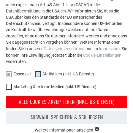
auch explizit nach Art. 49 Abs. 1 lit. a) DSGVO in die
Sollten Sie dennoch unsere Hilfe benötigen, klicken Sie
Datenübermittlung in die USA ein. Wir informieren Sie, dass die
unten auf den Button und senden Sie uns eine E-Mail mit
USA über kein den Standards der EU entsprechendes
Ihrem Anliegen.
Datenschutzniveau verfügt. Insbesondere können US-Behörden
zu Kontroll- bzw. Überwachungszwecken auf Ihre Daten
zugreifen, ohne dass Sie darüber informiert werden und ohne dass
REKLAMATION EINREICHEN
Sie dagegen rechtlich vorgehen können. Weitere Informationen
finden Sie in unserer
Datenschutzerklärung
und im
Impressum
. Sie
können Ihre Einwilligung jederzeit über die
Cookie-Einstellungen
widerrufen.
Essenziell
Statistiken (inkl. US-Dienste)
Marketing & externe Medien (inkl. US-Dienste)
BESCHWERDE
ALLE COOKIES AKZEPTIEREN (INKL. US-DIENSTE)
Eine Beschwerde betrifft alle Formen der Unzufriedenheit, die
AUSWAHL SPEICHERN & SCHLIESSEN
nicht direkt mit einem Produktmangel zu tun haben – zum
Beispiel mit unserem Service, der Kommunikation oder dem
Weitere Informationen anzeigen
ESSENZIELL
Ablauf einer Anfrage. Hier geht es um Ihre persönlichen