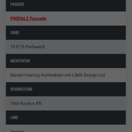
PRODUKT
PREFALZ Fassade
FARBE
10 P.10 Prefaweiß
ARCHITEKTUR
Bánáti+Hartvig Architekten mit LIMA Design Ltd.
VERARBEITUNG
Tető-Kovács Kft.
LAND
Ungarn