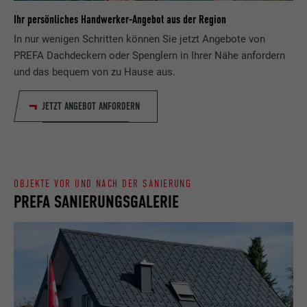
erlaubt. Enthält keine
Laufzeit
Sitzung
Ihr persönliches Handwerker-Angebot aus der Region
Identifikationsmerkmale.
In nur wenigen Schritten können Sie jetzt Angebote von
Eingestellt von LinkedIn, wenn eine
PREFA Dachdeckern oder Spenglern in Ihrer Nähe anfordern
Zweck
Webseite ein eingebettetes "Folgen Sie
und das bequem von zu Hause aus.
uns"-Fenster enthält.
JETZT ANGEBOT ANFORDERN
Name
bcookie
Anbieter
LinkedIn
OBJEKTE VOR UND NACH DER SANIERUNG
Laufzeit
2 Jahre
PREFA SANIERUNGSGALERIE
Verwendet vom Social-Networking-Dienst
LinkedIn für die Verfolgung der
Zweck
Verwendung von eingebetteten
Dienstleistungen.