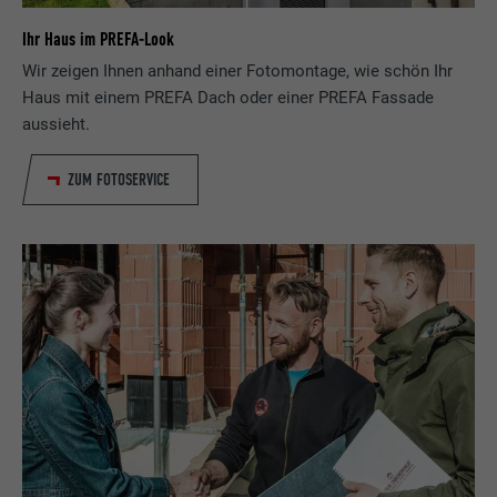
Zweck
Sprache, wie viele Suchergebnisse pro Seite
Name
_gid
Ihr Haus im PREFA-Look
angezeigt werden sollen (z. B. 10 oder 20)
Wir zeigen Ihnen anhand einer Fotomontage, wie schön Ihr
und ob der Google SafeSearch-Filter
Anbieter
Google Universal Analytics
Haus mit einem PREFA Dach oder einer PREFA Fassade
aktiviert sein soll.
aussieht.
Laufzeit
1 Tag
Name
lang
ZUM FOTOSERVICE
Registriert eine eindeutige ID, die verwendet
Zweck
wird, um statistische Daten dazu, wieder
Anbieter
ads.linkedin.com
Besucher die Website nutzt, zu generieren.
Laufzeit
Sitzung
Name
_gaexp
Speichert die vom Benutzer ausgewählte
Zweck
Sprach version einer Webseite.
Anbieter
Google Optimize
Laufzeit
90 Tage
Name
lang
Wird testweise gesetzt, um zu prüfen, ob
Anbieter
LinkedIn
der Browser das Setzen von Cookies
Zweck