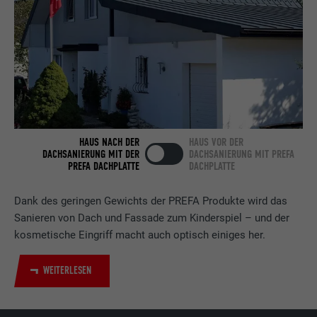
Name
bscookie
Anbieter
LinkedIn
Laufzeit
2 Jahre
Verwendet vom Social-Networking-Dienst
LinkedIn für die Verfolgung der
Zweck
Verwendung von eingebetteten
HAUS NACH DER
HAUS VOR DER
Dienstleistungen.
DACHSANIERUNG MIT DER
DACHSANIERUNG MIT PREFA
PREFA DACHPLATTE
DACHPLATTE
Name
UserMatchHistory
Dank des geringen Gewichts der PREFA Produkte wird das
Sanieren von Dach und Fassade zum Kinderspiel – und der
Anbieter
LinkedIn
kosmetische Eingriff macht auch optisch einiges her.
Laufzeit
29 Tage
WEITERLESEN
Wird verwendet, um Besucher auf
mehreren Webseiten zu verfolgen, um