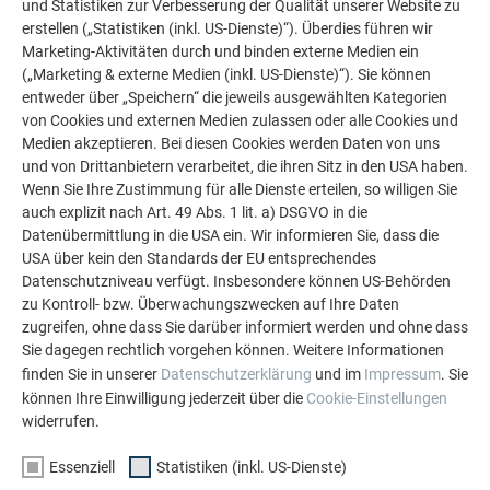
und Statistiken zur Verbesserung der Qualität unserer Website zu
erstellen („Statistiken (inkl. US-Dienste)“). Überdies führen wir
Marketing-Aktivitäten durch und binden externe Medien ein
(„Marketing & externe Medien (inkl. US-Dienste)“). Sie können
entweder über „Speichern“ die jeweils ausgewählten Kategorien
von Cookies und externen Medien zulassen oder alle Cookies und
Medien akzeptieren. Bei diesen Cookies werden Daten von uns
und von Drittanbietern verarbeitet, die ihren Sitz in den USA haben.
Wenn Sie Ihre Zustimmung für alle Dienste erteilen, so willigen Sie
WEITERE OBJEKTE
auch explizit nach Art. 49 Abs. 1 lit. a) DSGVO in die
LASSEN SIE SICH INSPIRIEREN
Datenübermittlung in die USA ein. Wir informieren Sie, dass die
USA über kein den Standards der EU entsprechendes
Die PREFA Referenzgalerie zeigt, wie vielseitig
Datenschutzniveau verfügt. Insbesondere können US-Behörden
zu Kontroll- bzw. Überwachungszwecken auf Ihre Daten
Aluminium eingesetzt werden kann. Entdecken Sie
zugreifen, ohne dass Sie darüber informiert werden und ohne dass
weitere beeindruckende Projekte mit den langlebigen
Sie dagegen rechtlich vorgehen können. Weitere Informationen
PREFA Aluminiumlösungen für Dach, Solar und
finden Sie in unserer
Datenschutzerklärung
und im
Impressum
. Sie
Fassade.
können Ihre Einwilligung jederzeit über die
Cookie-Einstellungen
widerrufen.
MEHR REFERENZEN ANSEHEN
Essenziell
Statistiken (inkl. US-Dienste)