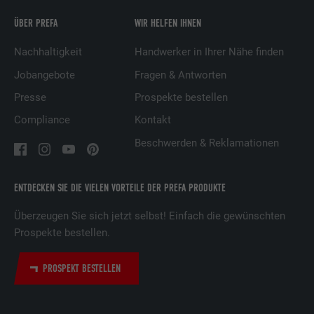
Zweck
relevante Werbung basierend auf den
Präferenzen des Besuchers zu
ÜBER PREFA
WIR HELFEN IHNEN
präsentieren.
Nachhaltigkeit
Handwerker in Ihrer Nähe finden
Jobangebote
Fragen & Antworten
Name
lidc
Presse
Prospekte bestellen
Anbieter
LinkedIn
Compliance
Kontakt
Laufzeit
1 Tag
Beschwerden & Reklamationen
Verwendet vom Social-Networking-Dienst
ENTDECKEN SIE DIE VIELEN VORTEILE DER PREFA PRODUKTE
LinkedIn für die Verfolgung der
Zweck
Verwendung von eingebetteten
Überzeugen Sie sich jetzt selbst! Einfach die gewünschten
Dienstleistungen.
Prospekte bestellen.
Name
lissc
PROSPEKT BESTELLEN
Anbieter
LinkedIn