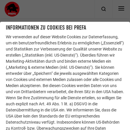
INFORMATIONEN ZU COOKIES BEI PREFA
Wir verwenden auf dieser Website Cookies zur Datenerfassung,
ÜBER PREFA
WIR HELFEN IHNEN
um ein benutzerfreundliches Erlebnis zu ermöglichen („Essenziell“)
und Statistiken zur Verbesserung der Qualität unserer Website zu
Nachhaltigkeit
Handwerker in Ihrer Nähe finden
erstellen („Statistiken (inkl. US-Dienste)“). Überdies führen wir
Jobangebote
Fragen & Antworten
Marketing-Aktivitäten durch und binden externe Medien ein
Presse
Prospekte bestellen
(„Marketing & externe Medien (inkl. US-Dienste)“). Sie können
entweder über „Speichern“ die jeweils ausgewählten Kategorien
Compliance
Kontakt
von Cookies und externen Medien zulassen oder alle Cookies und
Beschwerden & Reklamationen
Medien akzeptieren. Bei diesen Cookies werden Daten von uns
und von Drittanbietern verarbeitet, die ihren Sitz in den USA haben.
Wenn Sie Ihre Zustimmung für alle Dienste erteilen, so willigen Sie
ENTDECKEN SIE DIE VIELEN VORTEILE DER PREFA PRODUKTE
auch explizit nach Art. 49 Abs. 1 lit. a) DSGVO in die
Datenübermittlung in die USA ein. Wir informieren Sie, dass die
Überzeugen Sie sich jetzt selbst! Einfach die gewünschten
USA über kein den Standards der EU entsprechendes
Prospekte bestellen.
Datenschutzniveau verfügt. Insbesondere können US-Behörden
zu Kontroll- bzw. Überwachungszwecken auf Ihre Daten