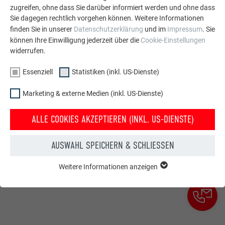
zugreifen, ohne dass Sie darüber informiert werden und ohne dass
PROSPEKT BESTELLEN
Sie dagegen rechtlich vorgehen können. Weitere Informationen
finden Sie in unserer
Datenschutzerklärung
und im
Impressum
. Sie
können Ihre Einwilligung jederzeit über die
Cookie-Einstellungen
Mein PREFA
Benelux
widerrufen.
Essenziell
Statistiken (inkl. US-Dienste)
Widerrufsbelehrung
Cooki
Datenschutz
AGB
Impressum
Academy
Einste
Marketing & externe Medien (inkl. US-Dienste)
ALLE COOKIES AKZEPTIEREN (INKL. US-DIENSTE)
AUSWAHL SPEICHERN & SCHLIESSEN
Weitere Informationen anzeigen
ESSENZIELL
Cookies der Gruppe "Essenziell" werden für grundlegende
Funktionen der Website benötigt. Dadurch ist gewährleistet,
dass die Website einwandfrei funktioniert.
Cookie-Informationen anzeigen
Name
PHPSESSID