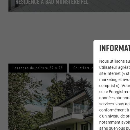
RÉSIDENCE À BAD MÜNSTEREIFEL
INFORMAT
Nous utilisons su
utilisateur agréab
Losanges de toiture 29 × 29
Gouttière carrée
Façade P
site Internet (« 
marketing et avo
compris) »). Vous
sur « Enregistrer
données par nous 
services, vous a
conformément à l'
d'un niveau de p
notamment avoir 
sans que vous pu