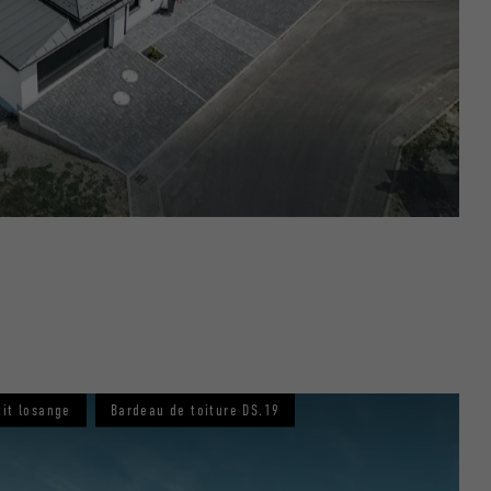
nées
rnet.
net.
tit losange
Bardeau de toiture DS.19
de cookies. Ne
re « Suivez-