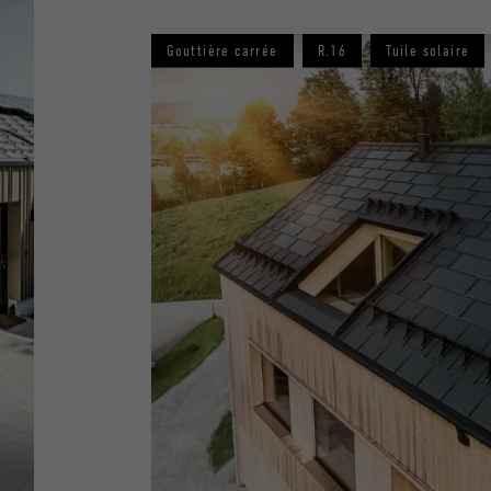
Gouttière carrée
R.16
Tuile solaire