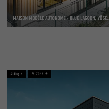
NOM
MAISON MODÈLE AUTONOME - BL
NOM
FOURNISSE
FOURNISSE
EXPIRATION
EXPIRATION
UTILITÉ
UTILITÉ
NOM
NOM
Siding.X
FALZONAL®
FOURNISSE
FOURNISSE
EXPIRATION
EXPIRATION
UTILITÉ
UTILITÉ