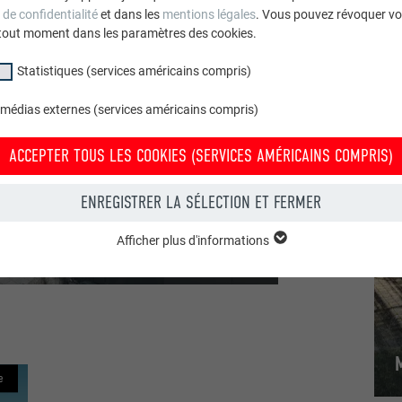
 de confidentialité
et dans les
mentions légales
. Vous pouvez révoquer vo
tout moment dans les paramètres des cookies.
Statistiques (services américains compris)
 médias externes (services américains compris)
ACCEPTER TOUS LES COOKIES (SERVICES AMÉRICAINS COMPRIS)
ENREGISTRER LA SÉLECTION ET FERMER
Afficher plus d'informations
groupe « Essentiels » sont nécessaires aux fonctions de base du site Intern
e le site Internet fonctionne correctement.
Afficher les informations relatives aux cookies
PHPSESSID
(SERVICES AMÉRICAINS COMPRIS)
UR
PHP
e
tatistiques (services américains compris) » nous aident à comprendre co