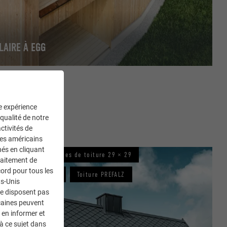
LAIRE À EGG
ne expérience
 qualité de notre
ctivités de
ces américains
nés en cliquant
LZONAL®
Losanges de toiture 29 × 29
traitement de
ord pour tous les
uttière demi-ronde
Toiture PREFALZ
ts-Unis
ne disposent pas
caines peuvent
 en informer et
à ce sujet dans