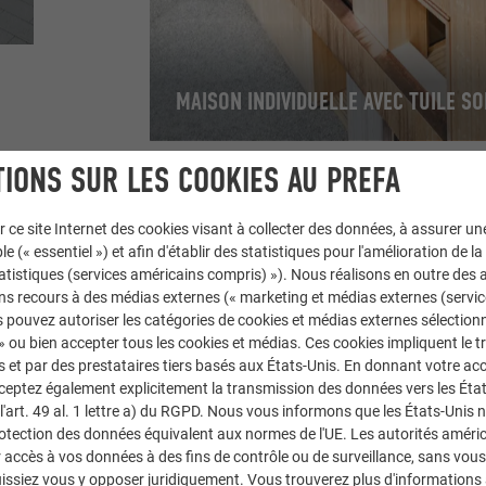
MAISON INDIVIDUELLE AVEC TUILE SO
IONS SUR LES COOKIES AU PREFA
r ce site Internet des cookies visant à collecter des données, à assurer u
le (« essentiel ») et afin d'établir des statistiques pour l'amélioration de la
REFALZ
FALZONAL®
statistiques (services américains compris) »). Nous réalisons en outre des a
ns recours à des médias externes (« marketing et médias externes (servi
 pouvez autoriser les catégories de cookies et médias externes sélection
FA
 » ou bien accepter tous les cookies et médias. Ces cookies impliquent le 
et par des prestataires tiers basés aux États-Unis. En donnant votre acc
Go
cceptez également explicitement la transmission des données vers les Éta
art. 49 al. 1 lettre a) du RGPD. Nous vous informons que les États-Unis 
rotection des données équivalent aux normes de l'UE. Les autorités améri
accès à vos données à des fins de contrôle ou de surveillance, sans vous
issiez vous y opposer juridiquement. Vous trouverez plus d'informations 