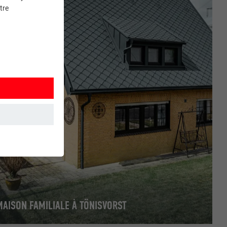
tre
et. Ils
MAISON FAMILIALE À TÖNISVORST
mment le site