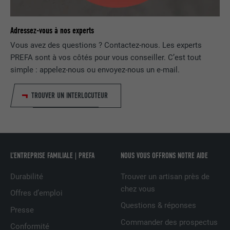
NOM
lidc
Adressez-vous à nos experts
FOURNISSEUR
LinkedIn
Vous avez des questions ? Contactez-nous. Les experts
PREFA sont à vos côtés pour vous conseiller. C’est tout
EXPIRATION
1 jour
simple : appelez-nous ou envoyez-nous un e-mail.
Utilisé par le service de réseau social
TROUVER UN INTERLOCUTEUR
UTILITÉ
LinkedIn pour suivre l'utilisation de
services intégrés
NOM
lissc
L’ENTREPRISE FAMILIALE | PREFA
NOUS VOUS OFFRONS NOTRE AIDE
FOURNISSEUR
LinkedIn
Durabilité
Trouver un artisan près de
chez vous
EXPIRATION
1 an
Offres d’emploi
Questions & réponses
Presse
Est utilisé pour garantir que le même
Commander des prospectus
UTILITÉ
attribut SameSite est disponible pour
Conformité