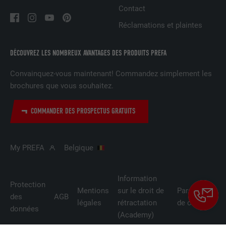
tous les cookies dans ce navigateur
Contact
Réclamations et plaintes
NOM
_fbp
DÉCOUVREZ LES NOMBREUX AVANTAGES DES PRODUITS PREFA
FOURNISSEUR
Facebook
Convainquez-vous maintenant! Commandez simplement les
brochures que vous souhaitez.
EXPIRATION
3 mois
Est utilisé par Facebook pour afficher
COMMANDER DES PROSPECTUS GRATUITS
une série de produits publicitaires, par
UTILITÉ
exemple des offres en temps réel
d'annonceurs tiers.
My PREFA
Belgique
NOM
fr
Information
Protection
Mentions
sur le droit de
Paramètres
des
AGB
FOURNISSEUR
Facebook
légales
rétractation
de cookies
données
(Academy)
EXPIRATION
3 mois