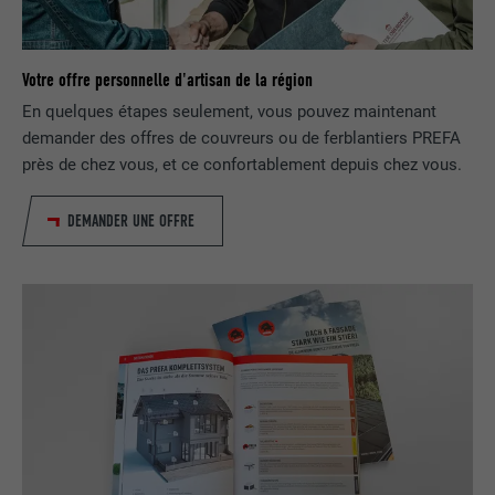
UTILITÉ
autorise l'utilisation de cookies. Ne
EXPIRATION
Session
contient aucun élément d'identification.
Utilisé par LinkedIn lorsqu'un site
Votre offre personnelle d'artisan de la région
UTILITÉ
Internet contient une fenêtre « Suivez-
En quelques étapes seulement, vous pouvez maintenant
nous » intégrée.
demander des offres de couvreurs ou de ferblantiers PREFA
près de chez vous, et ce confortablement depuis chez vous.
NOM
bcookie
DEMANDER UNE OFFRE
FOURNISSEUR
LinkedIn
EXPIRATION
2 ans
Utilisé par le service de réseau social
UTILITÉ
LinkedIn pour suivre l'utilisation de
services intégrés.
NOM
bscookie