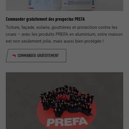
FOURNISSEUR
LinkedIn
EXPIRATION
2 ans
Commander gratuitement des prospectus PREFA
Toiture, façade, solaire, gouttières et protection contre les
Utilisé par le service de réseau social
crues – avec les produits PREFA en aluminium, votre maison
UTILITÉ
LinkedIn pour suivre l'utilisation de
est non seulement jolie, mais aussi bien protégée !
services intégrés
COMMANDER GRATUITEMENT
NOM
UserMatchHistory
FOURNISSEUR
LinkedIn
EXPIRATION
29 jours
Est utilisé pour suivre l'utilisateur sur
plusieurs sites Internet afin d'afficher de
UTILITÉ
la publicité adaptée aux préférences de
l'utilisateur.