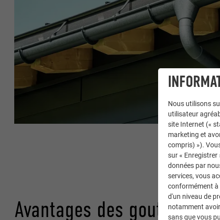
INFORMAT
Nous utilisons su
utilisateur agréab
site Internet (« 
marketing et avo
compris) »). Vous
sur « Enregistrer
données par nous 
services, vous a
conformément à l'
d'un niveau de p
Avantages des gouttières 
notamment avoir 
sans que vous pu