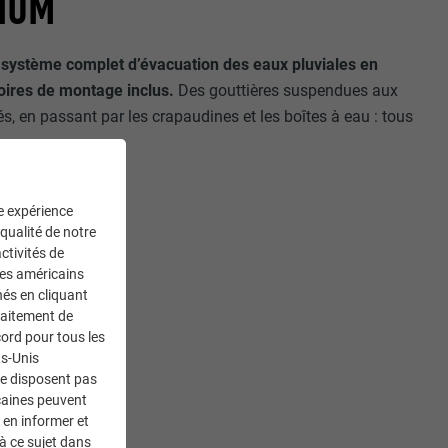
IUM
n
système complet d’évacuation des eaux pluviales en
ires de montage inclus.
Des gouttières suspendues aux
s, en passant par les crapaudines et les boîtes à eau : tous
s.
ne expérience
 qualité de notre
ctivités de
ces américains
nés en cliquant
traitement de
ord pour tous les
ts-Unis
ne disposent pas
caines peuvent
 en informer et
à ce sujet dans