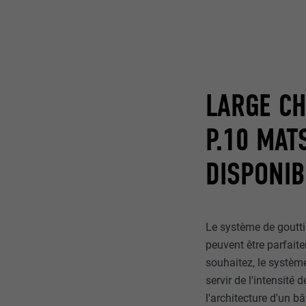
NOM
NOM
FOURNISSE
FOURNISSE
LARGE CH
EXPIRATION
EXPIRATION
P.10 MAT
UTILITÉ
UTILITÉ
DISPONIB
NOM
NOM
FOURNISSE
Le système de goutti
FOURNISSE
peuvent être parfaite
EXPIRATION
EXPIRATION
souhaitez, le système
servir de l'intensité
UTILITÉ
UTILITÉ
l'architecture d'un b