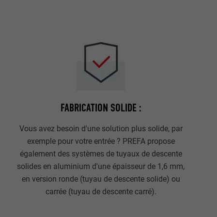
Internet est uti
EXPIRATION
Internet.
NOM
UTILITÉ
MARKETING ET 
FOURNISSE
Les cookies « M
annonceurs (pres
EXPIRATION
visiteurs à tra
NOM
plateformes vid
UTILITÉ
FABRICATION SOLIDE :
FOURNISSE
NOM
Vous avez besoin d'une solution plus solide, par
EXPIRATION
FOURNISSE
exemple pour votre entrée ? PREFA propose
NOM
également des systèmes de tuyaux de descente
EXPIRATION
FOURNISSE
UTILITÉ
solides en aluminium d'une épaisseur de 1,6 mm,
en version ronde (tuyau de descente solide) ou
EXPIRATION
carrée (tuyau de descente carré).
UTILITÉ
UTILITÉ