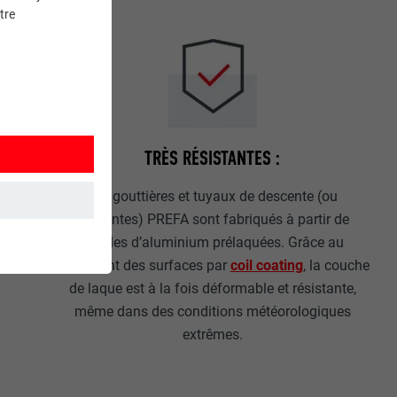
tre
TRÈS RÉSISTANTES :
Les gouttières et tuyaux de descente (ou
descentes) PREFA sont fabriqués à partir de
bandes d’aluminium prélaquées. Grâce au
et. Ils
traitement des surfaces par
coil coating
, la couche
de laque est à la fois déformable et résistante,
même dans des conditions météorologiques
extrêmes.
mment le site