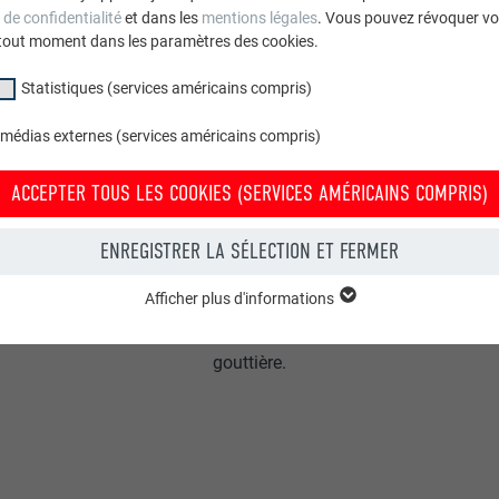
 de confidentialité
et dans les
mentions légales
. Vous pouvez révoquer vo
tout moment dans les paramètres des cookies.
Statistiques (services américains compris)
 médias externes (services américains compris)
ACCEPTER TOUS LES COOKIES (SERVICES AMÉRICAINS COMPRIS)
INOXYDABLES :
Les gouttières et tuyaux de descente PREFA sont
ENREGISTRER LA SÉLECTION ET FERMER
fabriqués en aluminium et sont donc inoxydables.
Afficher plus d'informations
Cela évite l'apparition de taches de rouille
groupe « Essentiels » sont nécessaires aux fonctions de base du site Intern
inesthétiques sur le sol ou même de trous dans la
e le site Internet fonctionne correctement.
gouttière.
Afficher les informations relatives aux cookies
PHPSESSID
(SERVICES AMÉRICAINS COMPRIS)
UR
PHP
tatistiques (services américains compris) » nous aident à comprendre co