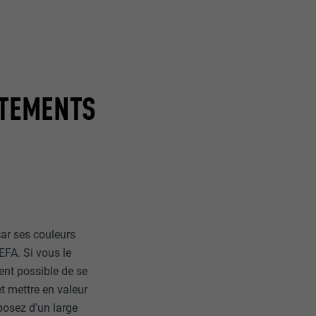
ÊTEMENTS
nées
rnet.
net.
ar ses couleurs
EFA. Si vous le
ment possible de se
de cookies. Ne
et mettre en valeur
re « Suivez-
sposez d'un large