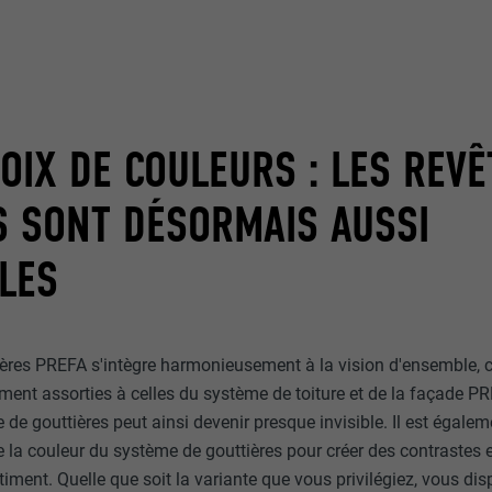
ou non.
_gid
lang
UR
Google Universal Analytics
UR
ads.linkedin.com
OIX DE COULEURS : LES REV
1 jour
Session
Enregistre un identifiant unique utilisé pour générer des don
S SONT DÉSORMAIS AUSSI
statistiques sur la manière dont l'utilisateur utilise le site Inte
Enregistre la langue choisie par l'utilisateur pour un site Inter
LES
_gaexp
lang
UR
Google Optimize
ères PREFA s'intègre harmonieusement à la vision d'ensemble, c
UR
LinkedIn
ment assorties à celles du système de toiture et de la façade PR
90 jours
Session
 de gouttières peut ainsi devenir presque invisible. Il est égale
Est placé afin de tester si le navigateur autorise l'utilisation 
 de la couleur du système de gouttières pour créer des contrastes 
Utilisé par LinkedIn lorsqu'un site Internet contient une fenêt
contient aucun élément d'identification.
âtiment. Quelle que soit la variante que vous privilégiez, vous di
nous » intégrée.