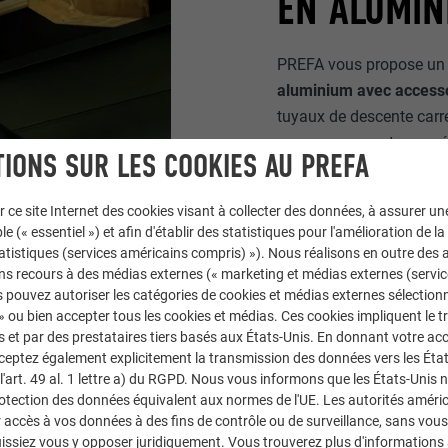
EN ALUMIN
PREFA vous propose u
aluminium avec accesso
tuyaux de descente carré
vos vœux seront exaucé
IONS SUR LES COOKIES AU PREFA
r ce site Internet des cookies visant à collecter des données, à assurer u
le (« essentiel ») et afin d'établir des statistiques pour l'amélioration de la
statistiques (services américains compris) »). Nous réalisons en outre des a
ns recours à des médias externes (« marketing et médias externes (servi
 pouvez autoriser les catégories de cookies et médias externes sélection
 » ou bien accepter tous les cookies et médias. Ces cookies impliquent le 
et par des prestataires tiers basés aux États-Unis. En donnant votre acc
cceptez également explicitement la transmission des données vers les Éta
art. 49 al. 1 lettre a) du RGPD. Nous vous informons que les États-Unis 
rotection des données équivalent aux normes de l'UE. Les autorités améri
PREFA
accès à vos données à des fins de contrôle ou de surveillance, sans vous
issiez vous y opposer juridiquement. Vous trouverez plus d'informations 