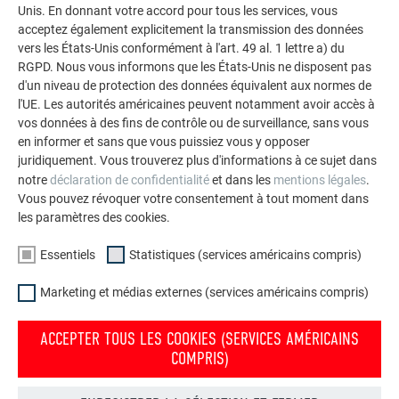
Unis. En donnant votre accord pour tous les services, vous
Nombre de pattes et
acceptez également explicitement la transmission des données
espacement
vers les États-Unis conformément à l'art. 49 al. 1 lettre a) du
RGPD. Nous vous informons que les États-Unis ne disposent pas
d'un niveau de protection des données équivalent aux normes de
l'UE. Les autorités américaines peuvent notamment avoir accès à
vos données à des fins de contrôle ou de surveillance, sans vous
Largeur des bacs
en informer et sans que vous puissiez vous y opposer
juridiquement. Vous trouverez plus d'informations à ce sujet dans
notre
déclaration de confidentialité
et dans les
mentions légales
.
Vous pouvez révoquer votre consentement à tout moment dans
les paramètres des cookies.
Longueur des bacs
Essentiels
Statistiques (services américains compris)
Marketing et médias externes (services américains compris)
Détails et raccordements
ACCEPTER TOUS LES COOKIES (SERVICES AMÉRICAINS
COMPRIS)