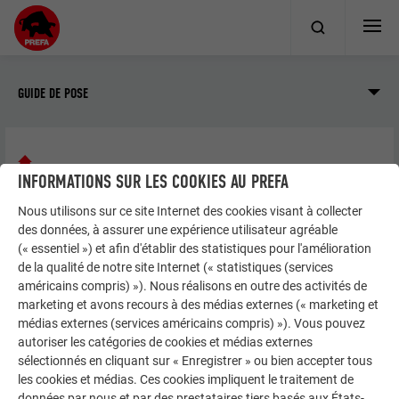
GUIDE DE POSE
Façade
Joint debout/PREFALZ
INFORMATIONS SUR LES COOKIES AU PREFA
Façonnage et pose
Détails et raccordements
Nous utilisons sur ce site Internet des cookies visant à collecter
des données, à assurer une expérience utilisateur agréable
(« essentiel ») et afin d'établir des statistiques pour l'amélioration
DÉTAILS ET RACCORDEMENTS
de la qualité de notre site Internet (« statistiques (services
américains compris) »). Nous réalisons en outre des activités de
marketing et avons recours à des médias externes (« marketing et
Vous trouverez tous les détails relatifs à la mise en œuvre,
médias externes (services américains compris) »). Vous pouvez
par ex., raccords de fenêtre, acrotères, dans les plans
autoriser les catégories de cookies et médias externes
génériques de PREFA ainsi que dans le guide pratique de
sélectionnés en cliquant sur « Enregistrer » ou bien accepter tous
conception des façades PREFA.
les cookies et médias. Ces cookies impliquent le traitement de
données par nous et par des prestataires tiers basés aux États-