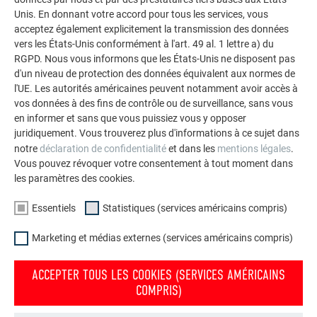
Unis. En donnant votre accord pour tous les services, vous
RETOUR
SUIVANT
acceptez également explicitement la transmission des données
vers les États-Unis conformément à l'art. 49 al. 1 lettre a) du
RGPD. Nous vous informons que les États-Unis ne disposent pas
d'un niveau de protection des données équivalent aux normes de
l'UE. Les autorités américaines peuvent notamment avoir accès à
L’ENTREPRISE FAMILIALE | PREFA
NOUS VOUS OFFRONS NOTRE AIDE
vos données à des fins de contrôle ou de surveillance, sans vous
en informer et sans que vous puissiez vous y opposer
Durabilité
Trouver un artisan près de
juridiquement. Vous trouverez plus d'informations à ce sujet dans
chez vous
notre
déclaration de confidentialité
et dans les
mentions légales
.
Offres d’emploi
Vous pouvez révoquer votre consentement à tout moment dans
Questions & réponses
Presse
les paramètres des cookies.
Commander des prospectus
Conformité
Essentiels
Statistiques (services américains compris)
Contact
Réclamations et plaintes
Marketing et médias externes (services américains compris)
ACCEPTER TOUS LES COOKIES (SERVICES AMÉRICAINS
DÉCOUVREZ LES NOMBREUX AVANTAGES DES PRODUITS PREFA
COMPRIS)
Convainquez-vous maintenant! Commandez simplement les