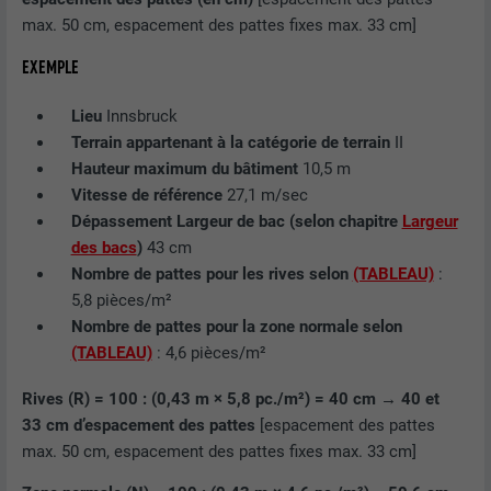
max. 50 cm, espacement des pattes fixes max. 33 cm]
EXPIRATION
29 jours
EXEMPLE
Est utilisé pour suivre l'utilisateur sur
Lieu
Innsbruck
plusieurs sites Internet afin d'afficher de
UTILITÉ
Terrain appartenant à la catégorie de terrain
II
la publicité adaptée aux préférences de
l'utilisateur.
Hauteur maximum du bâtiment
10,5 m
Vitesse de référence
27,1 m/sec
Dépassement Largeur de bac (selon chapitre
Largeur
NOM
lidc
des bacs
)
43 cm
Nombre de pattes pour les rives selon
(TABLEAU)
:
FOURNISSEUR
LinkedIn
5,8 pièces/m²
Nombre de pattes pour la zone normale selon
EXPIRATION
1 jour
(TABLEAU)
: 4,6 pièces/m²
Utilisé par le service de réseau social
Rives (R) = 100 : (0,43 m × 5,8 pc./m²) = 40 cm → 40 et
UTILITÉ
LinkedIn pour suivre l'utilisation de
33 cm d’espacement des pattes
[espacement des pattes
services intégrés
max. 50 cm, espacement des pattes fixes max. 33 cm]