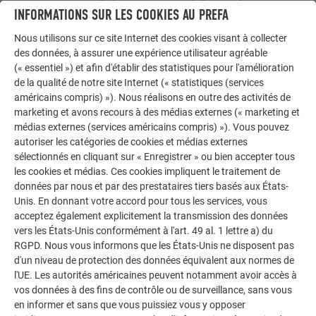
INFORMATIONS SUR LES COOKIES AU PREFA
Nous utilisons sur ce site Internet des cookies visant à collecter
des données, à assurer une expérience utilisateur agréable
(« essentiel ») et afin d'établir des statistiques pour l'amélioration
de la qualité de notre site Internet (« statistiques (services
américains compris) »). Nous réalisons en outre des activités de
marketing et avons recours à des médias externes (« marketing et
médias externes (services américains compris) »). Vous pouvez
Aperçu du positionnement sur les rives
autoriser les catégories de cookies et médias externes
sélectionnés en cliquant sur « Enregistrer » ou bien accepter tous
les cookies et médias. Ces cookies impliquent le traitement de
REMARQUE
données par nous et par des prestataires tiers basés aux États-
Unis. En donnant votre accord pour tous les services, vous
e = b ou 2*h (selon la valeur la plus faible) –
acceptez également explicitement la transmission des données
l’espacement correspond à la surface au sol
vers les États-Unis conformément à l'art. 49 al. 1 lettre a) du
RGPD. Nous vous informons que les États-Unis ne disposent pas
b = dimensions perpendiculairement au vent
d'un niveau de protection des données équivalent aux normes de
l'UE. Les autorités américaines peuvent notamment avoir accès à
h = hauteur maximum du bâtiment
vos données à des fins de contrôle ou de surveillance, sans vous
en informer et sans que vous puissiez vous y opposer