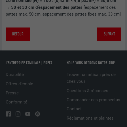
Zone normale (N) = 100 : (0,43 m × 4,6 pc./m²) = 50,6 cm
NOM
lissc
→ 50 et 33 cm d’espacement des pattes
[espacement des
pattes max. 50 cm, espacement des pattes fixes max. 33 cm]
FOURNISSEUR
LinkedIn
EXPIRATION
1 an
RETOUR
SUIVANT
Est utilisé pour garantir que le même
UTILITÉ
attribut SameSite est disponible pour
tous les cookies dans ce navigateur
L’ENTREPRISE FAMILIALE | PREFA
NOUS VOUS OFFRONS NOTRE AIDE
Durabilité
Trouver un artisan près de
NOM
_fbp
chez vous
Offres d’emploi
FOURNISSEUR
Facebook
Questions & réponses
Presse
Commander des prospectus
EXPIRATION
3 mois
Conformité
Contact
Est utilisé par Facebook pour afficher
Réclamations et plaintes
une série de produits publicitaires, par
UTILITÉ
exemple des offres en temps réel