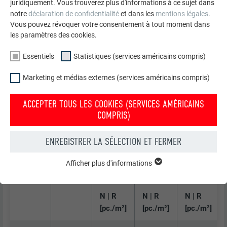
juridiquement. Vous trouverez plus d'informations à ce sujet dans
DIMENSIONS SIMPLIFIÉES - NOMBRE
notre
déclaration de confidentialité
et dans les
mentions légales
.
MINIMUM DE PATTES POUR LES PATTES FIXES
Vous pouvez révoquer votre consentement à tout moment dans
les paramètres des cookies.
ET LES PATTES COULISSANTES [PIÈCES/M²]
Essentiels
Statistiques (services américains compris)
Marketing et médias externes (services américains compris)
CATÉGORIE DE TERRAIN II
ACCEPTER TOUS LES COOKIES (SERVICES AMÉRICAINS
Pression
Vitesse
Hauteur
Hauteur
Hauteur
COMPRIS)
de
de
du
du
du
vitesse
référence
bâtiment
bâtiment
bâtiment
ENREGISTRER LA SÉLECTION ET FERMER
de
[m/sec]
< 15 [m]
15-30 [m]
30-50 [m]
référence
Afficher plus d'informations
ESSENTIELS
[kN/m²]
Les cookies du groupe « Essentiels » sont nécessaires aux
fonctions de base du site Internet. Ils garantissent que le site
N | R
N | R
N | R
Internet fonctionne correctement.
[pc./m²]
[pc./m²]
[pc./m²]
Afficher les informations relatives aux cookies
NOM
PHPSESSID