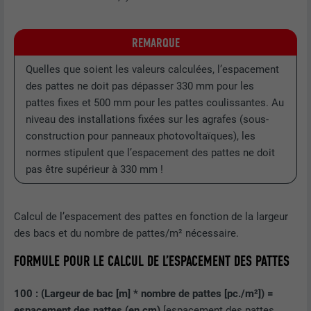
Utilisé par le service de réseau social
REMARQUE
UTILITÉ
LinkedIn pour suivre l'utilisation de
services intégrés.
Quelles que soient les valeurs calculées, l’espacement
des pattes ne doit pas dépasser 330 mm pour les
pattes fixes et 500 mm pour les pattes coulissantes. Au
NOM
bscookie
niveau des installations fixées sur les agrafes (sous-
construction pour panneaux photovoltaïques), les
FOURNISSEUR
LinkedIn
normes stipulent que l’espacement des pattes ne doit
EXPIRATION
2 ans
pas être supérieur à 330 mm !
Utilisé par le service de réseau social
UTILITÉ
LinkedIn pour suivre l'utilisation de
Calcul de l’espacement des pattes en fonction de la largeur
services intégrés
des bacs et du nombre de pattes/m² nécessaire.
FORMULE POUR LE CALCUL DE L’ESPACEMENT DES PATTES
NOM
UserMatchHistory
100 : (Largeur de bac [m] * nombre de pattes [pc./m²]) =
FOURNISSEUR
LinkedIn
espacement des pattes (en cm)
[espacement des pattes