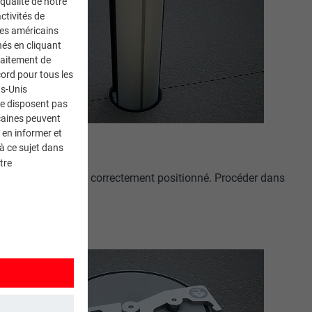
 qualité de notre
ctivités de
ces américains
nés en cliquant
traitement de
ord pour tous les
ts-Unis
ne disposent pas
caines peuvent
 en informer et
à ce sujet dans
tre
 ce que le joint soit correctement positionné. Procéder dans