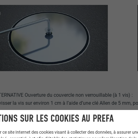
ERNATIVE Ouverture du couvercle non verrouillable (à 1 vis) :
isser la vis sur environ 1 cm à l’aide d’une clé Allen de 5 mm, posi
IONS SUR LES COOKIES AU PREFA
r ce site Internet des cookies visant à collecter des données, à assurer u