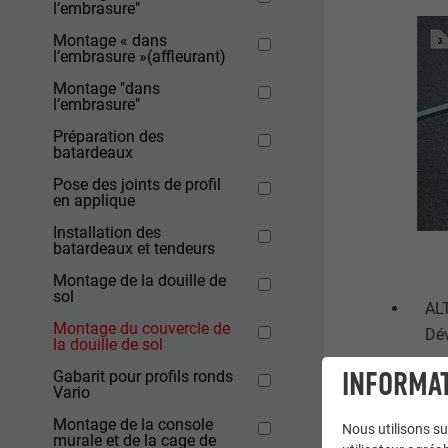
l’embrasure"
Montage « dans
l’embrasure »(affleurant)
Montage "dans
l’embrasure"
Préparation des
batardeaux
Pose des joints de profil
en applique
Installation des
batardeaux et tendeurs
Montage de la douille de
sol
ALT
Montage du couvercle de
Dév
la douille de sol
INFORMAT
Gabarit pour profils ronds
Vario
Montage de la console
Nous utilisons su
murale et de la cage de