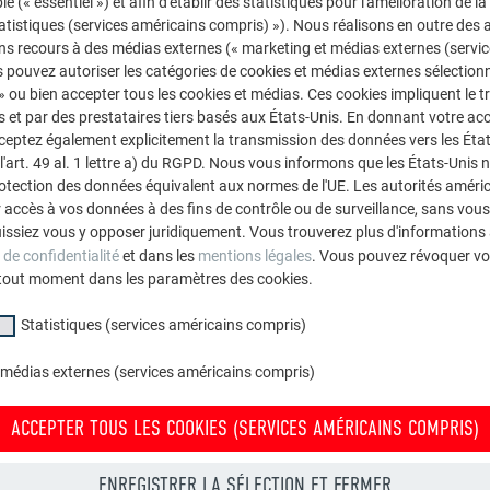
le (« essentiel ») et afin d'établir des statistiques pour l'amélioration de la
statistiques (services américains compris) »). Nous réalisons en outre des a
ns recours à des médias externes (« marketing et médias externes (servi
 pouvez autoriser les catégories de cookies et médias externes sélection
 » ou bien accepter tous les cookies et médias. Ces cookies impliquent le 
et par des prestataires tiers basés aux États-Unis. En donnant votre acc
cceptez également explicitement la transmission des données vers les Éta
art. 49 al. 1 lettre a) du RGPD. Nous vous informons que les États-Unis 
rotection des données équivalent aux normes de l'UE. Les autorités améri
accès à vos données à des fins de contrôle ou de surveillance, sans vous
issiez vous y opposer juridiquement. Vous trouverez plus d'informations 
 de confidentialité
et dans les
mentions légales
. Vous pouvez révoquer vo
s de la rotation du poteau intermédiaire jusqu’en butée, veiller à
tout moment dans les paramètres des cookies.
rdre inverse pour le démontage.
Statistiques (services américains compris)
 médias externes (services américains compris)
ACCEPTER TOUS LES COOKIES (SERVICES AMÉRICAINS COMPRIS)
ENREGISTRER LA SÉLECTION ET FERMER