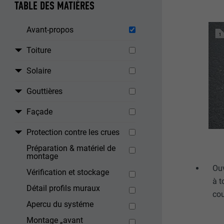
TABLE DES MATIÈRES
Avant-propos
Toiture
Solaire
Gouttières
Façade
Protection contre les crues
Préparation & matériel de
montage
Ouv
Vérification et stockage
à t
Détail profils muraux
cou
Apercu du systéme
Montage „avant