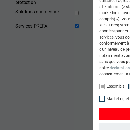
utilisateur agréab
protection
site Internet (« 
Solutions sur mesure
marketing et avo
compris) »). Vous
sur « Enregistrer
Services PREFA
données par nous 
services, vous a
conformément à l'
d'un niveau de p
notamment avoir 
sans que vous pu
notre
déclaration
Lor
consentement à 
l’o
Essentiels
Marketing et