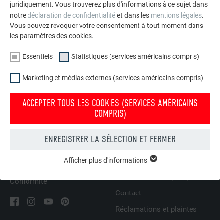
juridiquement. Vous trouverez plus d'informations à ce sujet dans
Internet :
www.prefa.be/fr/videos/trucs-et-astuces
ou dans
notre
déclaration de confidentialité
et dans les
mentions légales
.
l’espace de connexion Pour obtenir les identifiants, il suffit
Vous pouvez révoquer votre consentement à tout moment dans
d’en faire la demande auprès de votre conseiller PREFA.
les paramètres des cookies.
Essentiels
Statistiques (services américains compris)
RETOUR
Marketing et médias externes (services américains compris)
ACCEPTER TOUS LES COOKIES (SERVICES AMÉRICAINS
COMPRIS)
L’ENTREPRISE FAMILIALE | PREFA
NOUS VOUS OFFRONS NOTRE AIDE
Durabilité
Trouver un artisan près de
ENREGISTRER LA SÉLECTION ET FERMER
chez vous
Offres d’emploi
Afficher plus d'informations
Questions & réponses
ESSENTIELS
Presse
Les cookies du groupe « Essentiels » sont nécessaires aux
Commander des prospectus
Conformité
fonctions de base du site Internet. Ils garantissent que le site
Contact
Internet fonctionne correctement.
Réclamations et plaintes
Afficher les informations relatives aux cookies
NOM
PHPSESSID