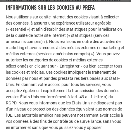
de s’inscrire suffisamment à l’avance. Pour plus
INFORMATIONS SUR LES COOKIES AU PREFA
d’informations sur les cours et l’inscription, veuillez
Nous utilisons sur ce site Internet des cookies visant à collecter
consulter le site :
www.prefa.be/academy.
des données, à assurer une expérience utilisateur agréable
(« essentiel ») et afin d'établir des statistiques pour l'amélioration
Formation à la pose PREFA
de la qualité de notre site Internet (« statistiques (services
Vous réalisez actuellement votre premier projet avec des
américains compris) »). Nous réalisons en outre des activités de
produits PREFA ou vous avez besoin de notre expertise sur
marketing et avons recours à des médias externes (« marketing et
site lors de chantiers complexes ?
médias externes (services américains compris) »). Vous pouvez
Pas de problème – nos formateurs PREFA vous apporteront
autoriser les catégories de cookies et médias externes
sélectionnés en cliquant sur « Enregistrer » ou bien accepter tous
volontiers leur aide et vous donneront des conseils
les cookies et médias. Ces cookies impliquent le traitement de
essentiels et avisés, afin que vous soyez parfaitement armés
données par nous et par des prestataires tiers basés aux États-
pour vos futurs projets avec PREFA. Informations
Unis. En donnant votre accord pour tous les services, vous
supplémentaires
acceptez également explicitement la transmission des données
sur :
www.prefa.be/fr/artisans/service/formateurs-
vers les États-Unis conformément à l'art. 49 al. 1 lettre a) du
assistance-sur-site
.
RGPD. Nous vous informons que les États-Unis ne disposent pas
d'un niveau de protection des données équivalent aux normes de
Vidéos de pose
l'UE. Les autorités américaines peuvent notamment avoir accès à
Vous trouverez les vidéos de pose PREFA ainsi que les
vos données à des fins de contrôle ou de surveillance, sans vous
vidéos Astuces & Conseils sur notre site
en informer et sans que vous puissiez vous y opposer