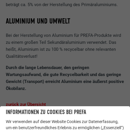
beträgt ca. 5% von der Herstellung des Primäraluminiums.
ALUMINIUM UND UMWELT
Bei der Herstellung von Aluminium für PREFA-Produkte wird
zu einem großen Teil Sekundäraluminium verwendet. Das
heißt, Aluminium ist zu 100 % recycelbar ohne relevanten
Qualitätsverlust!
Durch die lange Lebensdauer, den geringen
Wartungsaufwand, die gute Recycelbarkeit und das geringe
Gewicht (Transport) erreicht Aluminium eine äußerst positive
Ökobilanz.
zurück zur Übersicht
INFORMATIONEN ZU COOKIES BEI PREFA
Wir verwenden auf dieser Website Cookies zur Datenerfassung,
um ein benutzerfreundliches Erlebnis zu ermöglichen („Essenziell“)