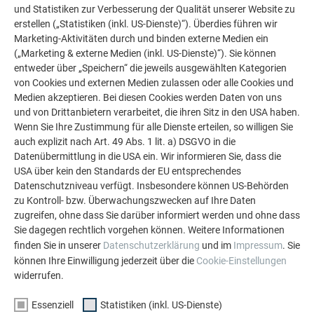
und Statistiken zur Verbesserung der Qualität unserer Website zu
erstellen („Statistiken (inkl. US-Dienste)“). Überdies führen wir
Marketing-Aktivitäten durch und binden externe Medien ein
(„Marketing & externe Medien (inkl. US-Dienste)“). Sie können
entweder über „Speichern“ die jeweils ausgewählten Kategorien
von Cookies und externen Medien zulassen oder alle Cookies und
Medien akzeptieren. Bei diesen Cookies werden Daten von uns
und von Drittanbietern verarbeitet, die ihren Sitz in den USA haben.
Wenn Sie Ihre Zustimmung für alle Dienste erteilen, so willigen Sie
auch explizit nach Art. 49 Abs. 1 lit. a) DSGVO in die
Datenübermittlung in die USA ein. Wir informieren Sie, dass die
PREFA Produktsortiment
USA über kein den Standards der EU entsprechendes
Datenschutzniveau verfügt. Insbesondere können US-Behörden
Überzeugen Sie sich vom vielfältigen PREFA Sortiment und
zu Kontroll- bzw. Überwachungszwecken auf Ihre Daten
entdecken Sie das passende Produkt für Ihr Dach und Ihre
zugreifen, ohne dass Sie darüber informiert werden und ohne dass
Fassade. Ideal für Neubau und Sanierung!
Sie dagegen rechtlich vorgehen können. Weitere Informationen
finden Sie in unserer
Datenschutzerklärung
und im
Impressum
. Sie
SORTIMENT JETZT ENTDECKEN
können Ihre Einwilligung jederzeit über die
Cookie-Einstellungen
widerrufen.
Essenziell
Statistiken (inkl. US-Dienste)