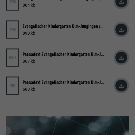
PNG
804 kb
Laufzeit
Sitzung
Name
_gaexp
Speichert die vom Benutzer ausgewählte
Zweck
Evangelischer Kindergarten Ulm-Jungingen (PNG) © PREFA | Croce & Wir
Sprach version einer Webseite.
PNG
Anbieter
Google Optimize
890 kb
Laufzeit
90 Tage
Name
lang
Pressetext Evangelischer Kindergarten Ulm-Jungingen (docx)
DOCX
Wird testweise gesetzt, um zu prüfen, ob
867 kb
Anbieter
LinkedIn
der Browser das Setzen von Cookies
Zweck
erlaubt. Enthält keine
Laufzeit
Sitzung
Identifikationsmerkmale.
Pressetext Evangelischer Kindergarten Ulm-Jungingen (PDF)
PDF
Eingestellt von LinkedIn, wenn eine
688 kb
Zweck
Webseite ein eingebettetes "Folgen Sie
uns"-Fenster enthält.
Name
bcookie