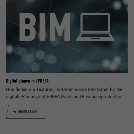
Anbieter
LinkedIn
Laufzeit
2 Jahre
Verwendet vom Social-Networking-Dienst
LinkedIn für die Verfolgung der
Zweck
Verwendung von eingebetteten
Dienstleistungen.
Name
bscookie
Digital planen mit PREFA
Anbieter
LinkedIn
Hier finden Sie Texturen, 3D-Daten sowie BIM Daten für die
Laufzeit
2 Jahre
digitale Planung mit PREFA Dach- und Fassadenprodukten.
Verwendet vom Social-Networking-Dienst
MEHR LESEN
LinkedIn für die Verfolgung der
Zweck
Verwendung von eingebetteten
Dienstleistungen.