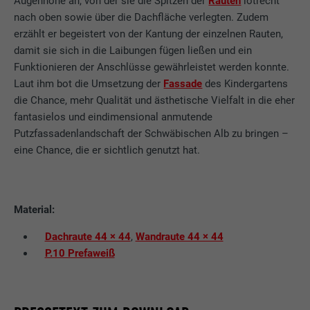
Augenhöhe an, von der sie die Spitzen der
Rauten
lotrecht
dass die Website einwandfrei funktioniert.
nach oben sowie über die Dachfläche verlegten. Zudem
erzählt er begeistert von der Kantung der einzelnen Rauten,
Cookie-Informationen anzeigen
Name
PHPSESSID
damit sie sich in die Laibungen fügen ließen und ein
Funktionieren der Anschlüsse gewährleistet werden konnte.
STATISTIKEN (INKL. US-DIENSTE)
Anbieter
PHP
Laut ihm bot die Umsetzung der
Fassade
des Kindergartens
Die "Statistiken (inkl. US-Dienste)"-Cookies helfen uns zu
die Chance, mehr Qualität und ästhetische Vielfalt in die eher
verstehen, wie die Website genutzt wird. Informationen werden
Laufzeit
Sitzung
fantasielos und eindimensional anmutende
gesammelt, um die Nutzererfahrung der Website zu
Putzfassadenlandschaft der Schwäbischen Alb zu bringen –
verbessern.
Dieses Cookie speichert Ihre aktuelle
eine Chance, die er sichtlich genutzt hat.
Sitzung mit Bezug auf PHP-Anwendungen
Cookie-Informationen anzeigen
Name
_ga
und gewährleistet so, dass alle Funktionen
Zweck
der Seite, die auf der PHP-
MARKETING & EXTERNE MEDIEN (INKL. US-DIENSTE)
Anbieter
Google Universal Analytics
Programmiersprache basieren, vollständig
Material:
"Marketing & externe Medien (inkl. US-Dienste)"-Cookies
angezeigt werden können.
werden von Werbetreibenden (Drittanbietern) verwendet, um
Laufzeit
2 Jahre
Dachraute 44 × 44
,
Wandraute 44 × 44
personalisierte Werbung anzuzeigen. Sie tun dies, indem sie
P.10 Prefaweiß
Besucher über Websites hinweg beobachten. Wenn diese
Registriert eine eindeutige ID, die verwendet
Name
cookie_optin
Cookies akzeptiert werden, bedarf der Zugriff auf Inhalte von
Zweck
wird, um statistische Daten dazu, wieder
Videoplattformen und Social-Media-Plattformen keiner
Besucher die Website nutzt, zu generieren.
Anbieter
Sgalinski
manuellen Einwilligung mehr.