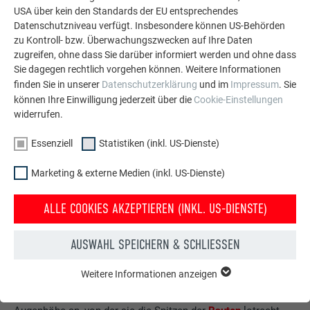
USA über kein den Standards der EU entsprechendes
Datenschutzniveau verfügt. Insbesondere können US-Behörden
zu Kontroll- bzw. Überwachungszwecken auf Ihre Daten
zugreifen, ohne dass Sie darüber informiert werden und ohne dass
Sie dagegen rechtlich vorgehen können. Weitere Informationen
finden Sie in unserer
Datenschutzerklärung
und im
Impressum
. Sie
können Ihre Einwilligung jederzeit über die
Cookie-Einstellungen
widerrufen.
Essenziell
Statistiken (inkl. US-Dienste)
Marketing & externe Medien (inkl. US-Dienste)
ALLE COOKIES AKZEPTIEREN (INKL. US-DIENSTE)
MEHR QUALITÄT DANK DER RAUTE
AUSWAHL SPEICHERN & SCHLIESSEN
Den zuständigen Handwerksmeister Michael Gökelmann
reizten die Herausforderungen, die sich aufgrund der
Weitere Informationen anzeigen
fehlenden horizontalen und geraden Referenzlinien ergaben:
ESSENZIELL
Er und sein Team visierten eine imaginäre Linie auf
Cookies der Gruppe "Essenziell" werden für grundlegende
Funktionen der Website benötigt. Dadurch ist gewährleistet,