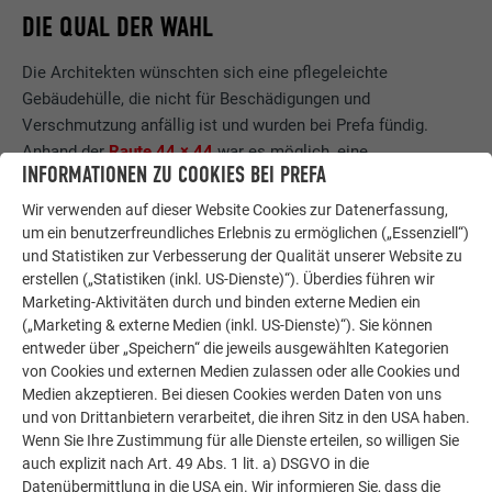
DIE QUAL DER WAHL
Die Architekten wünschten sich eine pflegeleichte
Gebäudehülle, die nicht für Beschädigungen und
Verschmutzung anfällig ist und wurden bei Prefa fündig.
Anhand der
Raute 44 × 44
war es möglich, eine
INFORMATIONEN ZU COOKIES BEI PREFA
durchgehende Dachhaut zu realisieren, die sich über die
Fassaden, die schräg abfallenden Dachkanten und die
Wir verwenden auf dieser Website Cookies zur Datenerfassung,
Fensterlaibungen ziehen lässt. Die monolithische
um ein benutzerfreundliches Erlebnis zu ermöglichen („Essenziell“)
Aluminiumhaut
wird nur von Rücksprüngen mit senkrechten
und Statistiken zur Verbesserung der Qualität unserer Website zu
erstellen („Statistiken (inkl. US-Dienste)“). Überdies führen wir
Holzlamellen unterbrochen, die bis ins Gebäudeinnere
Marketing-Aktivitäten durch und binden externe Medien ein
verlaufen und so einen fließenden Übergang zwischen Innen-
(„Marketing & externe Medien (inkl. US-Dienste)“). Sie können
und Außenbereich erzeugen.
entweder über „Speichern“ die jeweils ausgewählten Kategorien
von Cookies und externen Medien zulassen oder alle Cookies und
Medien akzeptieren. Bei diesen Cookies werden Daten von uns
und von Drittanbietern verarbeitet, die ihren Sitz in den USA haben.
Wenn Sie Ihre Zustimmung für alle Dienste erteilen, so willigen Sie
auch explizit nach Art. 49 Abs. 1 lit. a) DSGVO in die
Datenübermittlung in die USA ein. Wir informieren Sie, dass die