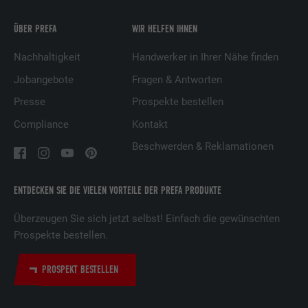
ÜBER PREFA
WIR HELFEN IHNEN
Name
UserMatchHistory
Nachhaltigkeit
Handwerker in Ihrer Nähe finden
Anbieter
LinkedIn
Jobangebote
Fragen & Antworten
Laufzeit
29 Tage
Presse
Prospekte bestellen
Compliance
Kontakt
Wird verwendet, um Besucher auf
mehreren Webseiten zu verfolgen, um
Beschwerden & Reklamationen
Zweck
relevante Werbung basierend auf den
Präferenzen des Besuchers zu
präsentieren.
ENTDECKEN SIE DIE VIELEN VORTEILE DER PREFA PRODUKTE
Überzeugen Sie sich jetzt selbst! Einfach die gewünschten
Prospekte bestellen.
Name
lidc
Anbieter
LinkedIn
PROSPEKT BESTELLEN
Laufzeit
1 Tag