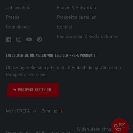
präsentieren.
Jobangebote
Fragen & Antworten
Presse
Prospekte bestellen
Name
lidc
Compliance
Kontakt
Anbieter
LinkedIn
Beschwerden & Reklamationen
Laufzeit
1 Tag
ENTDECKEN SIE DIE VIELEN VORTEILE DER PREFA PRODUKTE
Verwendet vom Social-Networking-Dienst
Überzeugen Sie sich jetzt selbst! Einfach die gewünschten
LinkedIn für die Verfolgung der
Zweck
Prospekte bestellen.
Verwendung von eingebetteten
Dienstleistungen.
PROSPEKT BESTELLEN
Name
lissc
Mein PREFA
Benelux
Anbieter
LinkedIn
Laufzeit
1 Jahr
Widerrufsbelehrung
Cooki
Datenschutz
AGB
Impressum