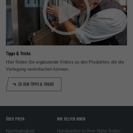
Anbieter
LinkedIn
Laufzeit
2 Jahre
Verwendet vom Social-Networking-Dienst
LinkedIn für die Verfolgung der
Zweck
Verwendung von eingebetteten
Dienstleistungen.
Tipps & Tricks
Hier finden Sie ergänzende Videos zu den Produkten, die die
Name
UserMatchHistory
Verlegung vereinfachen können.
Anbieter
LinkedIn
ZU DEN TIPPS & TRICKS
Laufzeit
29 Tage
Wird verwendet, um Besucher auf
mehreren Webseiten zu verfolgen, um
ÜBER PREFA
WIR HELFEN IHNEN
Zweck
relevante Werbung basierend auf den
Präferenzen des Besuchers zu
Nachhaltigkeit
Handwerker in Ihrer Nähe finden