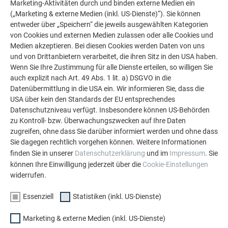
zwischen den Mauern und dem neuen Dach ausgleichen, aber
Marketing-Aktivitäten durch und binden externe Medien ein
es ist uns sehr gut gelungen.“
Besonders hervorzuheben sind
(„Marketing & externe Medien (inkl. US-Dienste)“). Sie können
entweder über „Speichern“ die jeweils ausgewählten Kategorien
auch die
Gaubeneinfassungen
, die das Dachmuster in der
von Cookies und externen Medien zulassen oder alle Cookies und
Vertikalen fortführen und so das Gesamtbild perfekt
Medien akzeptieren. Bei diesen Cookies werden Daten von uns
ergänzen.
und von Drittanbietern verarbeitet, die ihren Sitz in den USA haben.
Wenn Sie Ihre Zustimmung für alle Dienste erteilen, so willigen Sie
auch explizit nach Art. 49 Abs. 1 lit. a) DSGVO in die
Datenübermittlung in die USA ein. Wir informieren Sie, dass die
USA über kein den Standards der EU entsprechendes
Datenschutzniveau verfügt. Insbesondere können US-Behörden
zu Kontroll- bzw. Überwachungszwecken auf Ihre Daten
zugreifen, ohne dass Sie darüber informiert werden und ohne dass
Sie dagegen rechtlich vorgehen können. Weitere Informationen
finden Sie in unserer
Datenschutzerklärung
und im
Impressum
. Sie
können Ihre Einwilligung jederzeit über die
Cookie-Einstellungen
widerrufen.
Essenziell
Statistiken (inkl. US-Dienste)
Marketing & externe Medien (inkl. US-Dienste)