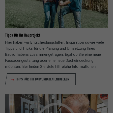
Eingestellt von LinkedIn, wenn eine
Zweck
Webseite ein eingebettetes "Folgen Sie
uns"-Fenster enthält.
Tipps für Ihr Bauprojekt
Name
bcookie
Hier haben wir Entscheidungshilfen, Inspiration sowie viele
Anbieter
LinkedIn
Tipps und Tricks für die Planung und Umsetzung Ihres
Bauvorhabens zusammengetragen. Egal ob Sie eine neue
Laufzeit
2 Jahre
Fassadengestaltung oder eine neue Dacheindeckung
möchten, hier finden Sie viele hilfreiche Informationen.
Verwendet vom Social-Networking-Dienst
LinkedIn für die Verfolgung der
Zweck
TIPPS FÜR IHR BAUVORHABEN ENTDECKEN
Verwendung von eingebetteten
Dienstleistungen.
Name
bscookie