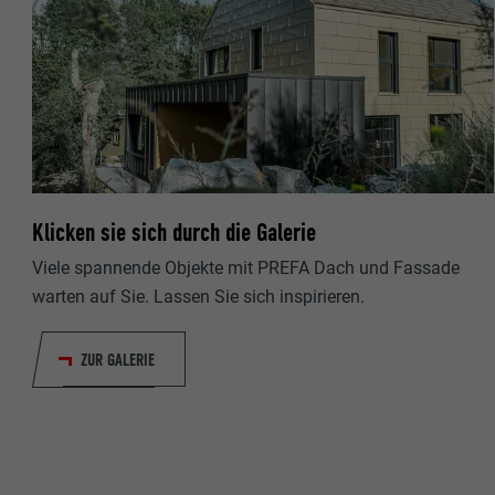
Name
Name
Anbieter
Anbieter
Laufzeit
Laufzeit
Zweck
Klicken sie sich durch die Galerie
Zweck
Viele spannende Objekte mit PREFA Dach und Fassade
warten auf Sie. Lassen Sie sich inspirieren.
Name
ZUR GALERIE
Anbieter
Laufzeit
Zweck