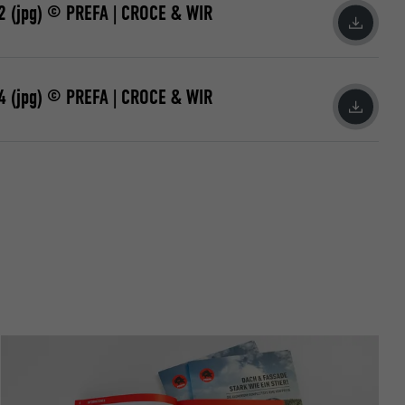
2 (jpg) © PREFA | CROCE & WIR
4 (jpg) © PREFA | CROCE & WIR
n Extension.
okie-
zugten
,
sse pro Seite
ate
e SafeSearch-
ische Daten
r Webseite.