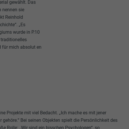
rial gewählt. Das
 nennen sie
ekt Reinhold
chichte“. „Es
fugiums wurde in P.10
traditionelles
d für mich absolut en
e Projekte mit viel Bedacht. „Ich mache es mit jener
r gehöre.“ Bei seinen Objekten spielt die Persönlichkeit des
ße Rolle: „Wir sind ein bisschen Psychologen“, so