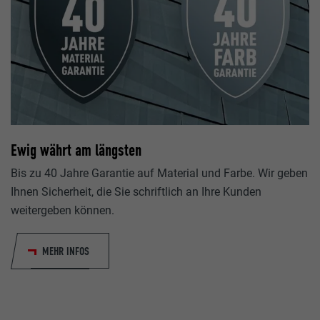
lang
_gaexp
LinkedIn
Google Optimize
Sitzung
90 Tage
Eingestellt von LinkedIn, wenn eine Webseite ein eingebettete
Wird testweise gesetzt, um zu prüfen, ob der Browser das S
Ewig währt am längsten
uns"-Fenster enthält.
Cookies erlaubt. Enthält keine Identifikationsmerkmale.
Bis zu 40 Jahre Garantie auf Material und Farbe. Wir geben
Ihnen Sicherheit, die Sie schriftlich an Ihre Kunden
bcookie
weitergeben können.
LinkedIn
MEHR INFOS
2 Jahre
Verwendet vom Social-Networking-Dienst LinkedIn für die V
Verwendung von eingebetteten Dienstleistungen.