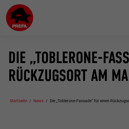
DIE „TOBLERONE-FAS
RÜCKZUGSORT AM MA
Startseite
News
Die „Toblerone-Fassade“ für einen Rückzugs