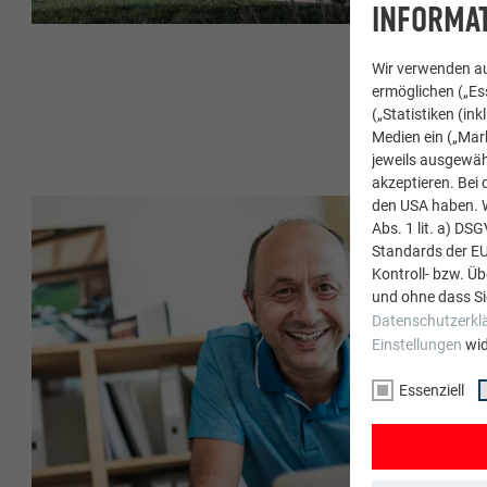
INFORMAT
Wir verwenden au
ermöglichen („Ess
(„Statistiken (in
Medien ein („Mark
jeweils ausgewäh
akzeptieren. Bei 
den USA haben. We
Abs. 1 lit. a) DS
Standards der E
Kontroll- bzw. Ü
und ohne dass Si
Datenschutzerkl
Einstellungen
wid
Essenziell