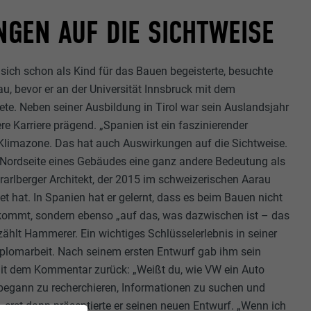
GEN AUF DIE SICHTWEISE
sich schon als Kind für das Bauen begeisterte, besuchte
au, bevor er an der Universität Innsbruck mit dem
ete. Neben seiner Ausbildung in Tirol war sein Auslandsjahr
ere Karriere prägend. „Spanien ist ein faszinierender
e Klimazone. Das hat auch Auswirkungen auf die Sichtweise.
 Nordseite eines Gebäudes eine ganz andere Bedeutung als
Vorarlberger Architekt, der 2015 im schweizerischen Aarau
et hat. In Spanien hat er gelernt, dass es beim Bauen nicht
nkommt, sondern ebenso „auf das, was dazwischen ist – das
zählt Hammerer. Ein wichtiges Schlüsselerlebnis in seiner
plomarbeit. Nach seinem ersten Entwurf gab ihm sein
mit dem Kommentar zurück: „Weißt du, wie VW ein Auto
begann zu recherchieren, Informationen zu suchen und
 erst dann präsentierte er seinen neuen Entwurf. „Wenn ich