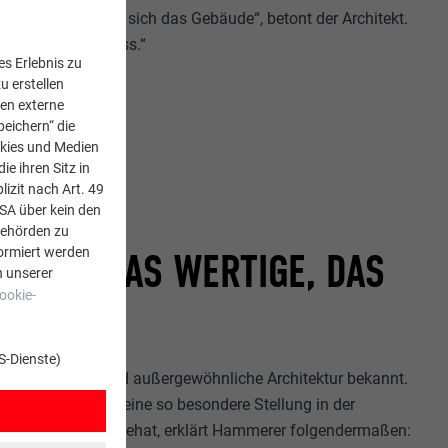
mmentrage, ergibt sich das Gebäude“, betont der Architekt.
us, ist ein Prozess.“
s Erlebnis zu
u erstellen
den externe
peichern“ die
okies und Medien
e ihren Sitz in
lizit nach Art. 49
USA über kein den
Behörden zu
ormiert werden
ISCHE, DAS WERTIGE, DAS
n unserer
ookie-
S-Dienste)
 ist für mutige und außergewöhnliche Architektur bekannt.
erade Vorarlberg eine so besondere Stellung in der
ekturlandschaft innehat, erklärt Hammerer folgendermaßen: