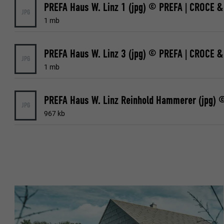
PREFA Haus W. Linz 1 (jpg) © PREFA | CROCE &
Name
Anbieter
JPG
1 mb
Anbieter
Name
Laufzeit
Laufzeit
PREFA Haus W. Linz 3 (jpg) © PREFA | CROCE &
Anbieter
JPG
Zweck
1 mb
Laufzeit
Zweck
Zweck
JPG
967 kb
Name
Name
Anbieter
Anbieter
Laufzeit
Laufzeit
Zweck
Zweck