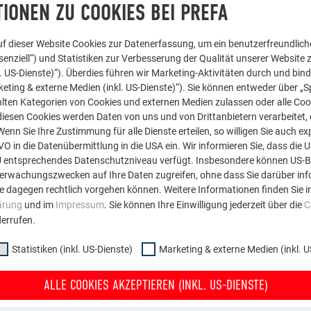
IONEN ZU COOKIES BEI PREFA
alle Informationen zusa
„Das Endergebnis, das Ha
f dieser Website Cookies zur Datenerfassung, um ein benutzerfreundliche
enziell“) und Statistiken zur Verbesserung der Qualität unserer Website z
kl. US-Dienste)“). Überdies führen wir Marketing-Aktivitäten durch und bin
eting & externe Medien (inkl. US-Dienste)“). Sie können entweder über „S
lten Kategorien von Cookies und externen Medien zulassen oder alle Co
diesen Cookies werden Daten von uns und von Drittanbietern verarbeitet, di
nn Sie Ihre Zustimmung für alle Dienste erteilen, so willigen Sie auch exp
GVO in die Datenübermittlung in die USA ein. Wir informieren Sie, dass die 
U entsprechendes Datenschutzniveau verfügt. Insbesondere können US-
berwachungszwecken auf Ihre Daten zugreifen, ohne dass Sie darüber inf
DAS PRAKT
e dagegen rechtlich vorgehen können. Weitere Informationen finden Sie i
ärung
und im
Impressum
. Sie können Ihre Einwilligung jederzeit über die
C
SCHÖNE
errufen.
Statistiken (inkl. US-Dienste)
Marketing & externe Medien (inkl. U
Seine Heimat Vorarlberg
Wie es dazu kam, dass g
ALLE COOKIES AKZEPTIEREN (INKL. US-DIENSTE)
österreichischen Archit