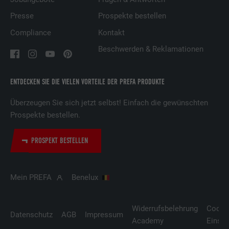
Dienstleistungen.
Presse
Prospekte bestellen
Compliance
Kontakt
Name
UserMatchHistory
Beschwerden & Reklamationen
Anbieter
LinkedIn
ENTDECKEN SIE DIE VIELEN VORTEILE DER PREFA PRODUKTE
Laufzeit
29 Tage
Überzeugen Sie sich jetzt selbst! Einfach die gewünschten
Wird verwendet, um Besucher auf
Prospekte bestellen.
mehreren Webseiten zu verfolgen, um
Zweck
relevante Werbung basierend auf den
PROSPEKT BESTELLEN
Präferenzen des Besuchers zu
präsentieren.
Mein PREFA
Benelux
Name
lidc
Widerrufsbelehrung
Cooki
Anbieter
LinkedIn
Datenschutz
AGB
Impressum
Academy
Einste