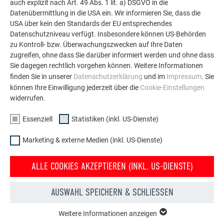
auch explizit nach Art. 49 Abs. 1 lit. a) DSGVO in die
Handhabung und Verlegung durch den Spengler sowie die
Datenübermittlung in die USA ein. Wir informieren Sie, dass die
Stabilität und das Umweltbewusstsein waren
USA über kein den Standards der EU entsprechendes
ausschlaggebend für seine Entscheidung. Hinzu kommt die
Datenschutzniveau verfügt. Insbesondere können US-Behörden
zu Kontroll- bzw. Überwachungszwecken auf Ihre Daten
optische Aufwertung des Daches, die mit der kleinen
zugreifen, ohne dass Sie darüber informiert werden und ohne dass
Solardachplatte
in Kombination mit der Dachplatte R.16
Sie dagegen rechtlich vorgehen können. Weitere Informationen
gegeben ist.
finden Sie in unserer
Datenschutzerklärung
und im
Impressum
. Sie
können Ihre Einwilligung jederzeit über die
Cookie-Einstellungen
widerrufen.
Essenziell
Statistiken (inkl. US-Dienste)
Marketing & externe Medien (inkl. US-Dienste)
ALLE COOKIES AKZEPTIEREN (INKL. US-DIENSTE)
AUSWAHL SPEICHERN & SCHLIESSEN
KLEINE SOLARDACHPLATTE IN KOMBINATION MIT DER DACHPLATTE R.16
Weitere Informationen anzeigen
ESSENZIELL
IN P.10 DUNKELGRAU