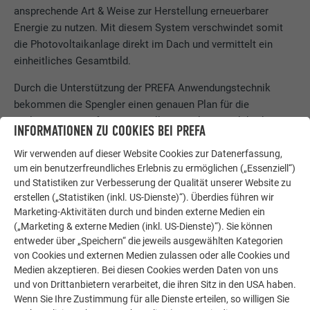
ansprechende Art & Weise zur Herstellung erneuerbarer
Energie zu nutzen. Mit diesem System verschwindet somit
die Photovoltaikanlage direkt im Dach und vermittelt ein
einheitliches Gesamtbild.
Durch die Unterstützung der PREFA Anwendungstechnik
bekommen die Spengler einen genauen Plan für die
Verlegung zur Verfügung gestellt. Spengler und Elektriker
INFORMATIONEN ZU COOKIES BEI PREFA
arbeiten auf der Baustelle Hand in Hand zusammen.
Wir verwenden auf dieser Website Cookies zur Datenerfassung,
um ein benutzerfreundliches Erlebnis zu ermöglichen („Essenziell“)
und Statistiken zur Verbesserung der Qualität unserer Website zu
Der Gebietsverkaufsleiter von Tirol Manfred Ossanna und
erstellen („Statistiken (inkl. US-Dienste)“). Überdies führen wir
Marketing-Aktivitäten durch und binden externe Medien ein
PREFA Spenglermeiser Felix Gruber waren von Beginn bis zur
(„Marketing & externe Medien (inkl. US-Dienste)“). Sie können
Fertigstellung des Objektes involviert und dienten als
entweder über „Speichern“ die jeweils ausgewählten Kategorien
Unterstützung bei der erstmaligen Verlegung.
von Cookies und externen Medien zulassen oder alle Cookies und
Medien akzeptieren. Bei diesen Cookies werden Daten von uns
Für den fachkundigen Spenglermeister kamen für sein
und von Drittanbietern verarbeitet, die ihren Sitz in den USA haben.
Eigenheim nur die
hochwertigen Produkte von PREFA
in
Wenn Sie Ihre Zustimmung für alle Dienste erteilen, so willigen Sie
Frage.
Die Langlebigkeit der Produkte
, die einfache