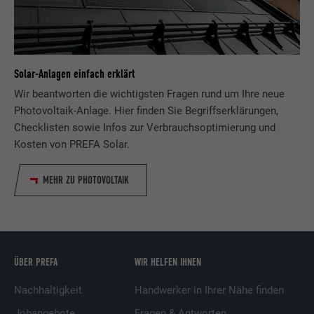
Anbieter
LinkedIn
Laufzeit
2 Jahre
Solar-Anlagen einfach erklärt
Verwendet vom Social-Networking-Dienst
Wir beantworten die wichtigsten Fragen rund um Ihre neue
LinkedIn für die Verfolgung der
Photovoltaik-Anlage. Hier finden Sie Begriffserklärungen,
Zweck
Verwendung von eingebetteten
Checklisten sowie Infos zur Verbrauchsoptimierung und
Dienstleistungen.
Kosten von PREFA Solar.
MEHR ZU PHOTOVOLTAIK
Name
bscookie
Anbieter
LinkedIn
Laufzeit
2 Jahre
ÜBER PREFA
WIR HELFEN IHNEN
Verwendet vom Social-Networking-Dienst
Nachhaltigkeit
Handwerker in Ihrer Nähe finden
LinkedIn für die Verfolgung der
Zweck
Verwendung von eingebetteten
Jobangebote
Fragen & Antworten