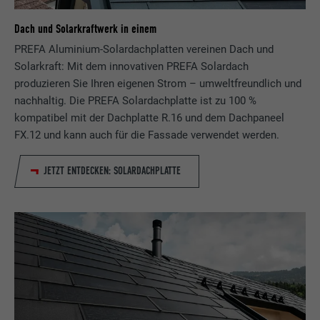
Zweck
wird, um statistische Daten dazu, wieder
Anbieter
ads.linkedin.com
Besucher die Website nutzt, zu generieren.
Dach und Solarkraftwerk in einem
Laufzeit
Sitzung
PREFA Aluminium-Solardachplatten vereinen Dach und
Name
_gaexp
Solarkraft: Mit dem innovativen PREFA Solardach
Speichert die vom Benutzer ausgewählte
Zweck
produzieren Sie Ihren eigenen Strom – umweltfreundlich und
Sprach version einer Webseite.
Anbieter
Google Optimize
nachhaltig. Die PREFA Solardachplatte ist zu 100 %
kompatibel mit der Dachplatte R.16 und dem Dachpaneel
Laufzeit
90 Tage
FX.12 und kann auch für die Fassade verwendet werden.
Name
lang
Wird testweise gesetzt, um zu prüfen, ob
Anbieter
LinkedIn
JETZT ENTDECKEN: SOLARDACHPLATTE
der Browser das Setzen von Cookies
Zweck
erlaubt. Enthält keine
Laufzeit
Sitzung
Identifikationsmerkmale.
Eingestellt von LinkedIn, wenn eine
Zweck
Webseite ein eingebettetes "Folgen Sie
uns"-Fenster enthält.
Name
bcookie