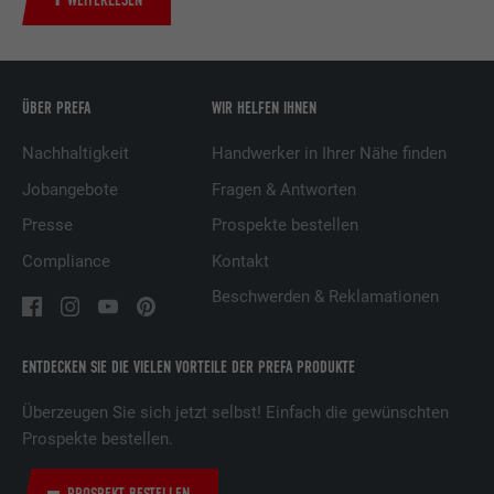
Dienstleistungen.
Name
UserMatchHistory
ÜBER PREFA
WIR HELFEN IHNEN
Anbieter
LinkedIn
Nachhaltigkeit
Handwerker in Ihrer Nähe finden
Laufzeit
29 Tage
Jobangebote
Fragen & Antworten
Presse
Prospekte bestellen
Wird verwendet, um Besucher auf
mehreren Webseiten zu verfolgen, um
Compliance
Kontakt
Zweck
relevante Werbung basierend auf den
Beschwerden & Reklamationen
Präferenzen des Besuchers zu
präsentieren.
ENTDECKEN SIE DIE VIELEN VORTEILE DER PREFA PRODUKTE
Name
lidc
Überzeugen Sie sich jetzt selbst! Einfach die gewünschten
Prospekte bestellen.
Anbieter
LinkedIn
PROSPEKT BESTELLEN