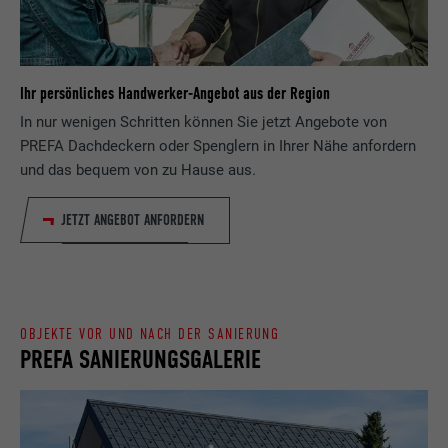
Anbieter
ads.linkedin.com
Besucher die Website nutzt, zu generieren.
Laufzeit
Sitzung
Name
_gaexp
Ihr persönliches Handwerker-Angebot aus der Region
Speichert die vom Benutzer ausgewählte
Zweck
Sprach version einer Webseite.
In nur wenigen Schritten können Sie jetzt Angebote von
Anbieter
Google Optimize
PREFA Dachdeckern oder Spenglern in Ihrer Nähe anfordern
und das bequem von zu Hause aus.
Laufzeit
90 Tage
Name
lang
JETZT ANGEBOT ANFORDERN
Wird testweise gesetzt, um zu prüfen, ob
Anbieter
LinkedIn
der Browser das Setzen von Cookies
Zweck
erlaubt. Enthält keine
Laufzeit
Sitzung
Identifikationsmerkmale.
Eingestellt von LinkedIn, wenn eine
OBJEKTE VOR UND NACH DER SANIERUNG
Zweck
Webseite ein eingebettetes "Folgen Sie
PREFA SANIERUNGSGALERIE
uns"-Fenster enthält.
Name
bcookie