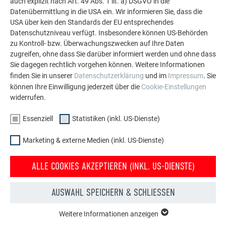
auch explizit nach Art. 49 Abs. 1 lit. a) DSGVO in die
Datenübermittlung in die USA ein. Wir informieren Sie, dass die
MEHR REFERENZEN ANSEHEN
USA über kein den Standards der EU entsprechendes
Datenschutzniveau verfügt. Insbesondere können US-Behörden
zu Kontroll- bzw. Überwachungszwecken auf Ihre Daten
zugreifen, ohne dass Sie darüber informiert werden und ohne dass
Sie dagegen rechtlich vorgehen können. Weitere Informationen
finden Sie in unserer
Datenschutzerklärung
und im
Impressum
. Sie
können Ihre Einwilligung jederzeit über die
Cookie-Einstellungen
widerrufen.
Essenziell
Statistiken (inkl. US-Dienste)
Marketing & externe Medien (inkl. US-Dienste)
ALLE COOKIES AKZEPTIEREN (INKL. US-DIENSTE)
AUSWAHL SPEICHERN & SCHLIESSEN
Kostenlos PREFA Prospekte bestellen
Weitere Informationen anzeigen
ESSENZIELL
Dach, Fassade, Solar, Dachentwässerung &