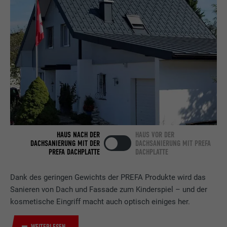
Anbieter
LinkedIn
Laufzeit
2 Jahre
Verwendet vom Social-Networking-Dienst
LinkedIn für die Verfolgung der
Zweck
Verwendung von eingebetteten
Dienstleistungen.
Name
bscookie
HAUS NACH DER
HAUS VOR DER
DACHSANIERUNG MIT DER
DACHSANIERUNG MIT PREFA
PREFA DACHPLATTE
DACHPLATTE
Anbieter
LinkedIn
Laufzeit
2 Jahre
Dank des geringen Gewichts der PREFA Produkte wird das
Sanieren von Dach und Fassade zum Kinderspiel – und der
Verwendet vom Social-Networking-Dienst
kosmetische Eingriff macht auch optisch einiges her.
LinkedIn für die Verfolgung der
Zweck
Verwendung von eingebetteten
WEITERLESEN