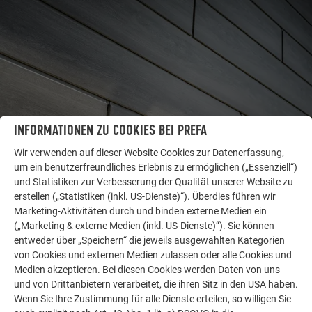
INFORMATIONEN ZU COOKIES BEI PREFA
Wir verwenden auf dieser Website Cookies zur Datenerfassung,
um ein benutzerfreundliches Erlebnis zu ermöglichen („Essenziell“)
WEITERE OBJEKTE
und Statistiken zur Verbesserung der Qualität unserer Website zu
LASSEN SIE SICH INSPIRIEREN
erstellen („Statistiken (inkl. US-Dienste)“). Überdies führen wir
Marketing-Aktivitäten durch und binden externe Medien ein
Die PREFA Referenzgalerie zeigt, wie vielseitig
(„Marketing & externe Medien (inkl. US-Dienste)“). Sie können
Aluminium eingesetzt werden kann. Entdecken Sie
entweder über „Speichern“ die jeweils ausgewählten Kategorien
von Cookies und externen Medien zulassen oder alle Cookies und
weitere beeindruckende Projekte mit den langlebigen
Medien akzeptieren. Bei diesen Cookies werden Daten von uns
PREFA Aluminiumlösungen für Dach, Solar und
und von Drittanbietern verarbeitet, die ihren Sitz in den USA haben.
Fassade.
Wenn Sie Ihre Zustimmung für alle Dienste erteilen, so willigen Sie