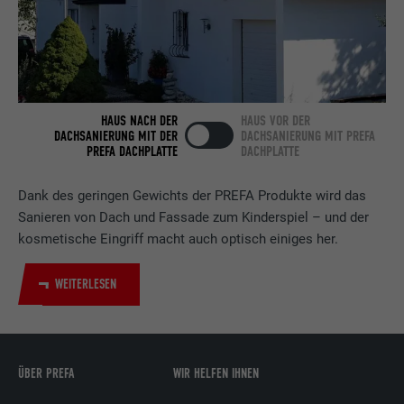
Laufzeit
2 Jahre
Verwendet vom Social-Networking-Dienst
LinkedIn für die Verfolgung der
Zweck
Verwendung von eingebetteten
Dienstleistungen.
HAUS NACH DER
HAUS VOR DER
DACHSANIERUNG MIT DER
DACHSANIERUNG MIT PREFA
PREFA DACHPLATTE
DACHPLATTE
Name
bscookie
Dank des geringen Gewichts der PREFA Produkte wird das
Anbieter
LinkedIn
Sanieren von Dach und Fassade zum Kinderspiel – und der
kosmetische Eingriff macht auch optisch einiges her.
Laufzeit
2 Jahre
WEITERLESEN
Verwendet vom Social-Networking-Dienst
LinkedIn für die Verfolgung der
Zweck
Verwendung von eingebetteten
Dienstleistungen.
ÜBER PREFA
WIR HELFEN IHNEN