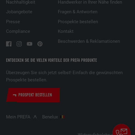
Nachhaltigkeit
Handwerker in Ihrer Nähe finden
Name
UserMatchHistory
Jobangebote
Fragen & Antworten
Anbieter
LinkedIn
Presse
Prospekte bestellen
Laufzeit
29 Tage
Compliance
Kontakt
Beschwerden & Reklamationen
Wird verwendet, um Besucher auf
mehreren Webseiten zu verfolgen, um
Zweck
relevante Werbung basierend auf den
ENTDECKEN SIE DIE VIELEN VORTEILE DER PREFA PRODUKTE
Präferenzen des Besuchers zu
präsentieren.
Überzeugen Sie sich jetzt selbst! Einfach die gewünschten
Prospekte bestellen.
Name
lidc
PROSPEKT BESTELLEN
Anbieter
LinkedIn
Mein PREFA
Benelux
Laufzeit
1 Tag
Verwendet vom Social-Networking-Dienst