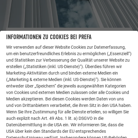
INFORMATIONEN ZU COOKIES BEI PREFA
WEITERE OBJEKTE
LASSEN SIE SICH INSPIRIEREN
Wir verwenden auf dieser Website Cookies zur Datenerfassung,
um ein benutzerfreundliches Erlebnis zu ermöglichen („Essenziell“)
Die PREFA Referenzgalerie zeigt, wie vielseitig
und Statistiken zur Verbesserung der Qualität unserer Website zu
Aluminium eingesetzt werden kann. Entdecken Sie
erstellen („Statistiken (inkl. US-Dienste)“). Überdies führen wir
weitere beeindruckende Projekte mit den langlebigen
Marketing-Aktivitäten durch und binden externe Medien ein
(„Marketing & externe Medien (inkl. US-Dienste)“). Sie können
PREFA Aluminiumlösungen für Dach, Solar und
entweder über „Speichern“ die jeweils ausgewählten Kategorien
Fassade.
von Cookies und externen Medien zulassen oder alle Cookies und
Medien akzeptieren. Bei diesen Cookies werden Daten von uns
und von Drittanbietern verarbeitet, die ihren Sitz in den USA haben.
MEHR REFERENZEN ANSEHEN
Wenn Sie Ihre Zustimmung für alle Dienste erteilen, so willigen Sie
auch explizit nach Art. 49 Abs. 1 lit. a) DSGVO in die
Datenübermittlung in die USA ein. Wir informieren Sie, dass die
USA über kein den Standards der EU entsprechendes
Datenschutzniveau verfügt. Insbesondere können US-Behörden