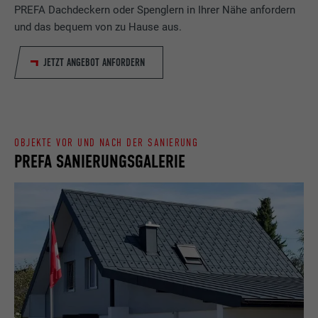
PREFA Dachdeckern oder Spenglern in Ihrer Nähe anfordern
Name
_gaexp
Speichert die vom Benutzer ausgewählte
und das bequem von zu Hause aus.
Zweck
Sprach version einer Webseite.
Anbieter
Google Optimize
JETZT ANGEBOT ANFORDERN
Laufzeit
90 Tage
Name
lang
Wird testweise gesetzt, um zu prüfen, ob
Anbieter
LinkedIn
der Browser das Setzen von Cookies
Zweck
OBJEKTE VOR UND NACH DER SANIERUNG
erlaubt. Enthält keine
Laufzeit
Sitzung
PREFA SANIERUNGSGALERIE
Identifikationsmerkmale.
Eingestellt von LinkedIn, wenn eine
Zweck
Webseite ein eingebettetes "Folgen Sie
uns"-Fenster enthält.
Name
bcookie
Anbieter
LinkedIn