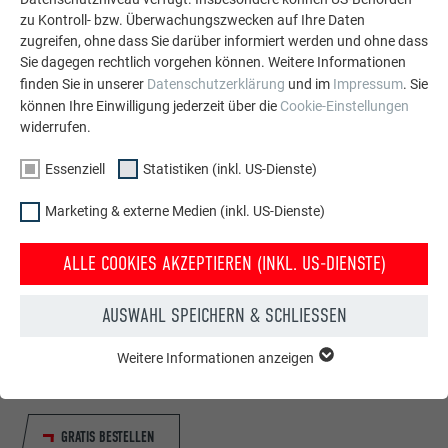
zu Kontroll- bzw. Überwachungszwecken auf Ihre Daten
zugreifen, ohne dass Sie darüber informiert werden und ohne dass
Sie dagegen rechtlich vorgehen können. Weitere Informationen
finden Sie in unserer
Datenschutzerklärung
und im
Impressum
. Sie
können Ihre Einwilligung jederzeit über die
Cookie-Einstellungen
widerrufen.
Essenziell
Statistiken (inkl. US-Dienste)
Marketing & externe Medien (inkl. US-Dienste)
ALLE COOKIES AKZEPTIEREN (INKL. US-DIENSTE)
Kostenlos PREFA Prospekte bestellen
AUSWAHL SPEICHERN & SCHLIESSEN
Dach, Fassade, Solar, Dachentwässerung &
Hochwasserschutz – mit PREFA Produkten aus Aluminium
Weitere Informationen anzeigen
sieht Ihr Haus nicht nur gut aus, sondern ist auch bestens
ESSENZIELL
Cookies der Gruppe "Essenziell" werden für grundlegende
geschützt!
Funktionen der Website benötigt. Dadurch ist gewährleistet,
dass die Website einwandfrei funktioniert.
GRATIS BESTELLEN