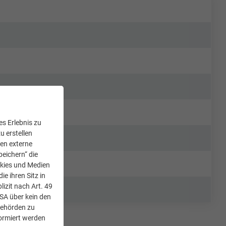
s Erlebnis zu
u erstellen
den externe
peichern“ die
okies und Medien
e ihren Sitz in
lizit nach Art. 49
USA über kein den
Behörden zu
ormiert werden