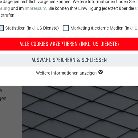
e dagegen rechtlich vorgehen können. Weitere Informationen finden Sie i
ärung
und im
Impressum
. Sie können Ihre Einwilligung jederzeit über die
C
errufen.
Statistiken (inkl. US-Dienste)
Marketing & externe Medien (inkl. U
ALLE COOKIES AKZEPTIEREN (INKL. US-DIENSTE)
AUSWAHL SPEICHERN & SCHLIESSEN
Weitere Informationen anzeigen
ppe "Essenziell" werden für grundlegende Funktionen der Website benötig
dass die Website einwandfrei funktioniert.
e
gen
Cookie-Informationen anzeigen
PHPSESSID
NKL. US-DIENSTE)
PHP
 (inkl. US-Dienste)"-Cookies helfen uns zu verstehen, wie die Website genut
werden gesammelt, um die Nutzererfahrung der Website zu verbessern.
Sitzung