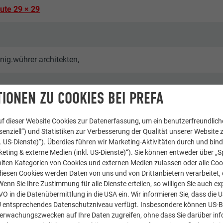
ute 29 × 29
nig.wührer architekten,
IONEN ZU COOKIES BEI PREFA
f dieser Website Cookies zur Datenerfassung, um ein benutzerfreundliche
enziell“) und Statistiken zur Verbesserung der Qualität unserer Website z
kl. US-Dienste)“). Überdies führen wir Marketing-Aktivitäten durch und bin
eting & externe Medien (inkl. US-Dienste)“). Sie können entweder über „S
, Öffentliche Gebäude & sonstige Einrichtungen
lten Kategorien von Cookies und externen Medien zulassen oder alle Co
diesen Cookies werden Daten von uns und von Drittanbietern verarbeitet, di
nn Sie Ihre Zustimmung für alle Dienste erteilen, so willigen Sie auch exp
GVO in die Datenübermittlung in die USA ein. Wir informieren Sie, dass die 
U entsprechendes Datenschutzniveau verfügt. Insbesondere können US-
berwachungszwecken auf Ihre Daten zugreifen, ohne dass Sie darüber inf