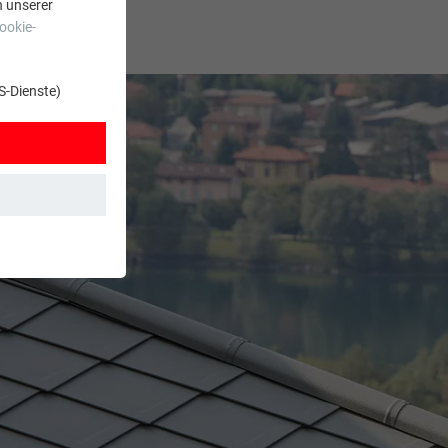
n unserer
ookie-
S-Dienste)
t. Dadurch ist
zt wird.