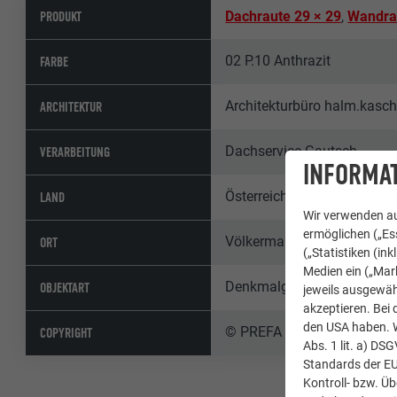
PRODUKT
Dachraute 29 × 29
,
Wandra
02 P.10 Anthrazit
FARBE
Architekturbüro halm.kasch
ARCHITEKTUR
Dachservice Gautsch
VERARBEITUNG
INFORMAT
Österreich
LAND
Wir verwenden au
ermöglichen („Ess
Völkermarkt
ORT
(„Statistiken (in
Medien ein („Mark
Denkmalgeschützte Gebäude
OBJEKTART
jeweils ausgewäh
akzeptieren. Bei 
den USA haben. We
© PREFA | Croce & Wir
COPYRIGHT
Abs. 1 lit. a) DS
Standards der E
Kontroll- bzw. Ü