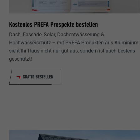
Name
Name
Anbieter
Kostenlos PREFA Prospekte bestellen
Anbieter
Laufzeit
Dach, Fassade, Solar, Dachentwässerung &
Laufzeit
Hochwasserschutz – mit PREFA Produkten aus Aluminium
sieht Ihr Haus nicht nur gut aus, sondern ist auch bestens
Zweck
Zweck
geschützt!
Name
Name
GRATIS BESTELLEN
Anbieter
Anbieter
Laufzeit
Laufzeit
Zweck
Zweck