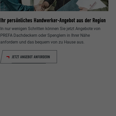
Ihr persönliches Handwerker-Angebot aus der Region
In nur wenigen Schritten können Sie jetzt Angebote von
PREFA Dachdeckern oder Spenglern in Ihrer Nähe
ische Daten
anfordern und das bequem von zu Hause aus.
r Webseite.
JETZT ANGEBOT ANFORDERN
s "Folgen Sie
etzen von