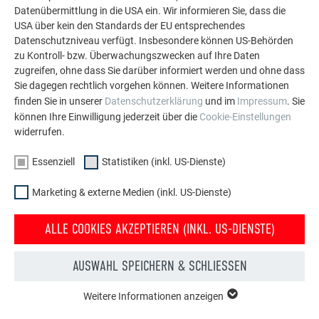
Datenübermittlung in die USA ein. Wir informieren Sie, dass die
MEHR REFERENZEN ANSEHEN
USA über kein den Standards der EU entsprechendes
Datenschutzniveau verfügt. Insbesondere können US-Behörden
zu Kontroll- bzw. Überwachungszwecken auf Ihre Daten
zugreifen, ohne dass Sie darüber informiert werden und ohne dass
Sie dagegen rechtlich vorgehen können. Weitere Informationen
finden Sie in unserer
Datenschutzerklärung
und im
Impressum
. Sie
können Ihre Einwilligung jederzeit über die
Cookie-Einstellungen
widerrufen.
Essenziell
Statistiken (inkl. US-Dienste)
Marketing & externe Medien (inkl. US-Dienste)
ALLE COOKIES AKZEPTIEREN (INKL. US-DIENSTE)
AUSWAHL SPEICHERN & SCHLIESSEN
Kostenlos PREFA Prospekte bestellen
Weitere Informationen anzeigen
ESSENZIELL
Dach, Fassade, Solar, Dachentwässerung &
Cookies der Gruppe "Essenziell" werden für grundlegende