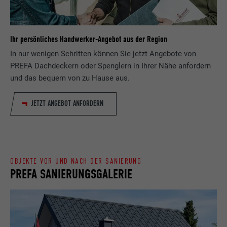
Anbieter
ads.linkedin.com
Besucher die Website nutzt, zu generieren.
Laufzeit
Sitzung
Ihr persönliches Handwerker-Angebot aus der Region
Name
_gaexp
Speichert die vom Benutzer ausgewählte
Zweck
In nur wenigen Schritten können Sie jetzt Angebote von
Sprach version einer Webseite.
Anbieter
Google Optimize
PREFA Dachdeckern oder Spenglern in Ihrer Nähe anfordern
und das bequem von zu Hause aus.
Laufzeit
90 Tage
Name
lang
JETZT ANGEBOT ANFORDERN
Wird testweise gesetzt, um zu prüfen, ob
Anbieter
LinkedIn
der Browser das Setzen von Cookies
Zweck
erlaubt. Enthält keine
Laufzeit
Sitzung
Identifikationsmerkmale.
Eingestellt von LinkedIn, wenn eine
OBJEKTE VOR UND NACH DER SANIERUNG
PREFA SANIERUNGSGALERIE
Zweck
Webseite ein eingebettetes "Folgen Sie
uns"-Fenster enthält.
Name
bcookie