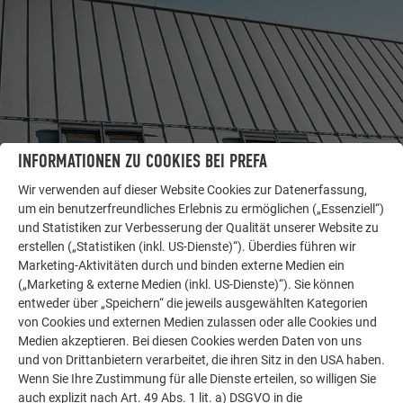
INFORMATIONEN ZU COOKIES BEI PREFA
Wir verwenden auf dieser Website Cookies zur Datenerfassung,
um ein benutzerfreundliches Erlebnis zu ermöglichen („Essenziell“)
WEITERE OBJEKTE
und Statistiken zur Verbesserung der Qualität unserer Website zu
LASSEN SIE SICH INSPIRIEREN
erstellen („Statistiken (inkl. US-Dienste)“). Überdies führen wir
Marketing-Aktivitäten durch und binden externe Medien ein
Die PREFA Referenzgalerie zeigt, wie vielseitig
(„Marketing & externe Medien (inkl. US-Dienste)“). Sie können
Aluminium eingesetzt werden kann. Entdecken Sie
entweder über „Speichern“ die jeweils ausgewählten Kategorien
weitere beeindruckende Projekte mit den langlebigen
von Cookies und externen Medien zulassen oder alle Cookies und
PREFA Aluminiumlösungen für Dach, Solar und
Medien akzeptieren. Bei diesen Cookies werden Daten von uns
und von Drittanbietern verarbeitet, die ihren Sitz in den USA haben.
Fassade.
Wenn Sie Ihre Zustimmung für alle Dienste erteilen, so willigen Sie
auch explizit nach Art. 49 Abs. 1 lit. a) DSGVO in die