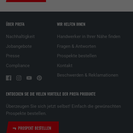
Dienstleistungen.
Name
UserMatchHistory
ÜBER PREFA
WIR HELFEN IHNEN
Anbieter
LinkedIn
Nachhaltigkeit
Handwerker in Ihrer Nähe finden
Jobangebote
Fragen & Antworten
Laufzeit
29 Tage
Presse
Prospekte bestellen
Wird verwendet, um Besucher auf
Compliance
Kontakt
mehreren Webseiten zu verfolgen, um
Zweck
relevante Werbung basierend auf den
Beschwerden & Reklamationen
Präferenzen des Besuchers zu
präsentieren.
ENTDECKEN SIE DIE VIELEN VORTEILE DER PREFA PRODUKTE
Überzeugen Sie sich jetzt selbst! Einfach die gewünschten
Name
lidc
Prospekte bestellen.
Anbieter
LinkedIn
PROSPEKT BESTELLEN