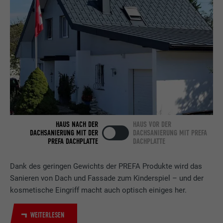
Anbieter
LinkedIn
Laufzeit
2 Jahre
Verwendet vom Social-Networking-Dienst
LinkedIn für die Verfolgung der
Zweck
Verwendung von eingebetteten
Dienstleistungen.
HAUS NACH DER
HAUS VOR DER
Name
bscookie
DACHSANIERUNG MIT DER
DACHSANIERUNG MIT PREFA
PREFA DACHPLATTE
DACHPLATTE
Anbieter
LinkedIn
Dank des geringen Gewichts der PREFA Produkte wird das
Laufzeit
2 Jahre
Sanieren von Dach und Fassade zum Kinderspiel – und der
kosmetische Eingriff macht auch optisch einiges her.
Verwendet vom Social-Networking-Dienst
LinkedIn für die Verfolgung der
Zweck
Verwendung von eingebetteten
WEITERLESEN