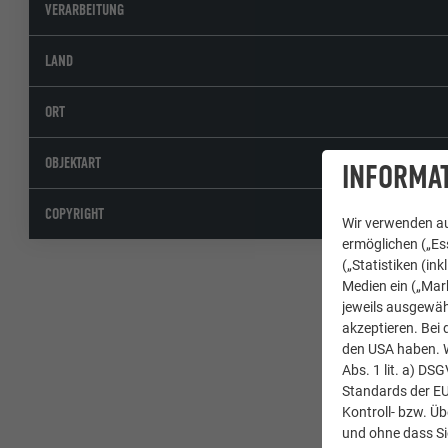
VERARBEITUNG
LAND
ORT
OBJEKTART
INFORMAT
COPYRIGHT
Wir verwenden au
ermöglichen („Ess
(„Statistiken (in
Medien ein („Mark
jeweils ausgewäh
akzeptieren. Bei 
den USA haben. We
Abs. 1 lit. a) DS
Standards der E
Kontroll- bzw. Ü
und ohne dass Si