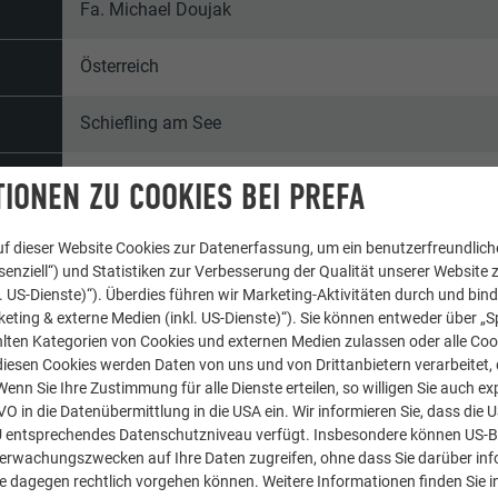
Fa. Michael Doujak
Österreich
Schiefling am See
Einfamilienhäuser
IONEN ZU COOKIES BEI PREFA
© PREFA | Croce & Wir
f dieser Website Cookies zur Datenerfassung, um ein benutzerfreundliche
enziell“) und Statistiken zur Verbesserung der Qualität unserer Website z
kl. US-Dienste)“). Überdies führen wir Marketing-Aktivitäten durch und bin
eting & externe Medien (inkl. US-Dienste)“). Sie können entweder über „S
lten Kategorien von Cookies und externen Medien zulassen oder alle Co
diesen Cookies werden Daten von uns und von Drittanbietern verarbeitet, di
nn Sie Ihre Zustimmung für alle Dienste erteilen, so willigen Sie auch exp
GVO in die Datenübermittlung in die USA ein. Wir informieren Sie, dass die 
U entsprechendes Datenschutzniveau verfügt. Insbesondere können US-
berwachungszwecken auf Ihre Daten zugreifen, ohne dass Sie darüber inf
e dagegen rechtlich vorgehen können. Weitere Informationen finden Sie i