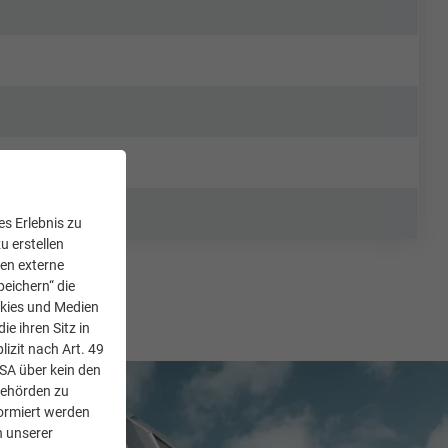
s Erlebnis zu
u erstellen
den externe
peichern“ die
okies und Medien
e ihren Sitz in
lizit nach Art. 49
USA über kein den
Behörden zu
ormiert werden
n unserer