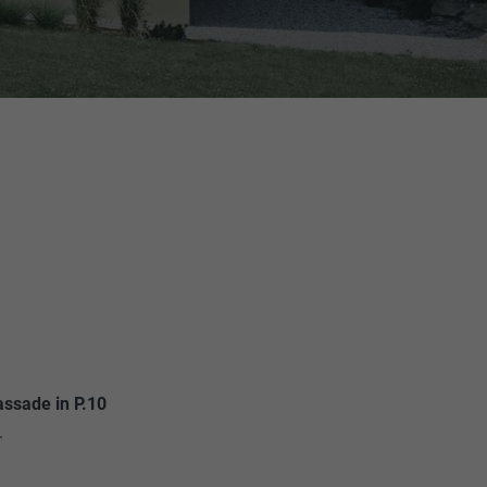
ssade in P.10
.