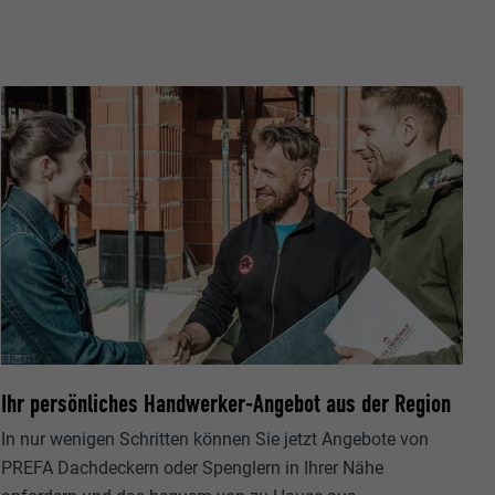
Seite, die
ezeigt werden
ittanbietern)
er Websites
te von
ische Daten
n Extension.
okie-
zugten
,
sse pro Seite
ate
Ihr persönliches Handwerker-Angebot aus der Region
e SafeSearch-
In nur wenigen Schritten können Sie jetzt Angebote von
PREFA Dachdeckern oder Spenglern in Ihrer Nähe