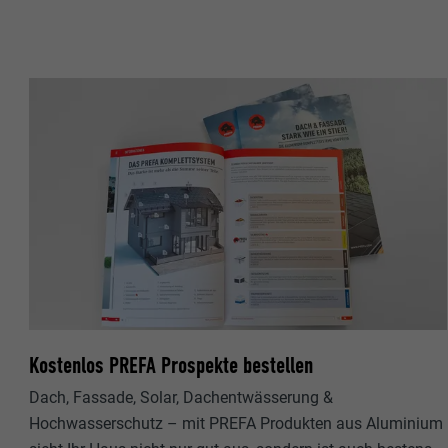
Zweck
MARKETING & E
Anbieter
"Marketing & ex
verwendet, um p
Laufzeit
hinweg beobacht
Videoplattform
Name
Zweck
Name
Anbieter
Anbieter
Name
Laufzeit
Laufzeit
Anbieter
Zweck
Laufzeit
Zweck
Kostenlos PREFA Prospekte bestellen
Zweck
Dach, Fassade, Solar, Dachentwässerung &
Hochwasserschutz – mit PREFA Produkten aus Aluminium
Name