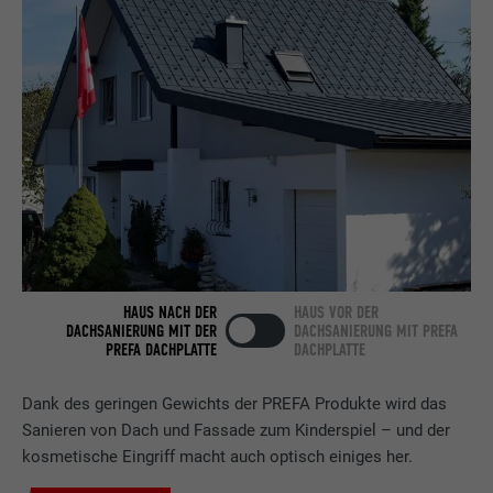
Anbieter
LinkedIn
Laufzeit
2 Jahre
Verwendet vom Social-Networking-Dienst
LinkedIn für die Verfolgung der
Zweck
Verwendung von eingebetteten
Dienstleistungen.
Name
bscookie
HAUS NACH DER
HAUS VOR DER
DACHSANIERUNG MIT DER
DACHSANIERUNG MIT PREFA
Anbieter
LinkedIn
PREFA DACHPLATTE
DACHPLATTE
Laufzeit
2 Jahre
Dank des geringen Gewichts der PREFA Produkte wird das
Sanieren von Dach und Fassade zum Kinderspiel – und der
Verwendet vom Social-Networking-Dienst
kosmetische Eingriff macht auch optisch einiges her.
LinkedIn für die Verfolgung der
Zweck
Verwendung von eingebetteten