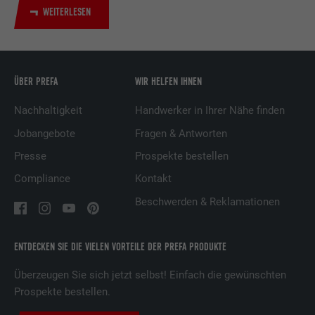
WEITERLESEN
Dienstleistungen.
Name
UserMatchHistory
ÜBER PREFA
WIR HELFEN IHNEN
Anbieter
LinkedIn
Nachhaltigkeit
Handwerker in Ihrer Nähe finden
Laufzeit
29 Tage
Jobangebote
Fragen & Antworten
Presse
Prospekte bestellen
Wird verwendet, um Besucher auf
mehreren Webseiten zu verfolgen, um
Compliance
Kontakt
Zweck
relevante Werbung basierend auf den
Beschwerden & Reklamationen
Präferenzen des Besuchers zu
präsentieren.
ENTDECKEN SIE DIE VIELEN VORTEILE DER PREFA PRODUKTE
Name
lidc
Überzeugen Sie sich jetzt selbst! Einfach die gewünschten
Prospekte bestellen.
Anbieter
LinkedIn