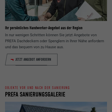
Zweck
wird, um statistische Daten dazu, wieder
Anbieter
ads.linkedin.com
Besucher die Website nutzt, zu generieren.
Laufzeit
Sitzung
Name
_gaexp
Speichert die vom Benutzer ausgewählte
Ihr persönliches Handwerker-Angebot aus der Region
Zweck
Sprach version einer Webseite.
In nur wenigen Schritten können Sie jetzt Angebote von
Anbieter
Google Optimize
PREFA Dachdeckern oder Spenglern in Ihrer Nähe anfordern
und das bequem von zu Hause aus.
Laufzeit
90 Tage
Name
lang
Wird testweise gesetzt, um zu prüfen, ob
JETZT ANGEBOT ANFORDERN
Anbieter
LinkedIn
der Browser das Setzen von Cookies
Zweck
erlaubt. Enthält keine
Laufzeit
Sitzung
Identifikationsmerkmale.
Eingestellt von LinkedIn, wenn eine
OBJEKTE VOR UND NACH DER SANIERUNG
Zweck
Webseite ein eingebettetes "Folgen Sie
PREFA SANIERUNGSGALERIE
uns"-Fenster enthält.
Name
bcookie