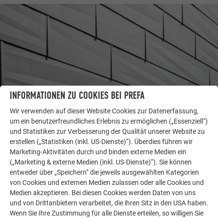
INFORMATIONEN ZU COOKIES BEI PREFA
Wir verwenden auf dieser Website Cookies zur Datenerfassung,
um ein benutzerfreundliches Erlebnis zu ermöglichen („Essenziell“)
WEITERE OBJEKTE
und Statistiken zur Verbesserung der Qualität unserer Website zu
LASSEN SIE SICH INSPIRIEREN
erstellen („Statistiken (inkl. US-Dienste)“). Überdies führen wir
Marketing-Aktivitäten durch und binden externe Medien ein
(„Marketing & externe Medien (inkl. US-Dienste)“). Sie können
Die PREFA Referenzgalerie zeigt, wie vielseitig
entweder über „Speichern“ die jeweils ausgewählten Kategorien
Aluminium eingesetzt werden kann. Entdecken Sie
von Cookies und externen Medien zulassen oder alle Cookies und
weitere beeindruckende Projekte mit den langlebigen
Medien akzeptieren. Bei diesen Cookies werden Daten von uns
PREFA Aluminiumlösungen für Dach, Solar und
und von Drittanbietern verarbeitet, die ihren Sitz in den USA haben.
Fassade.
Wenn Sie Ihre Zustimmung für alle Dienste erteilen, so willigen Sie