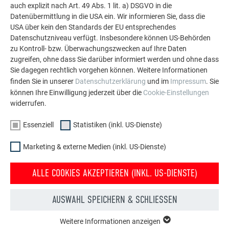
auch explizit nach Art. 49 Abs. 1 lit. a) DSGVO in die
Datenübermittlung in die USA ein. Wir informieren Sie, dass die
MEHR REFERENZEN ANSEHEN
USA über kein den Standards der EU entsprechendes
Datenschutzniveau verfügt. Insbesondere können US-Behörden
zu Kontroll- bzw. Überwachungszwecken auf Ihre Daten
zugreifen, ohne dass Sie darüber informiert werden und ohne dass
Sie dagegen rechtlich vorgehen können. Weitere Informationen
finden Sie in unserer
Datenschutzerklärung
und im
Impressum
. Sie
können Ihre Einwilligung jederzeit über die
Cookie-Einstellungen
widerrufen.
Essenziell
Statistiken (inkl. US-Dienste)
Marketing & externe Medien (inkl. US-Dienste)
ALLE COOKIES AKZEPTIEREN (INKL. US-DIENSTE)
AUSWAHL SPEICHERN & SCHLIESSEN
Weitere Informationen anzeigen
Kostenlos PREFA Prospekte bestellen
ESSENZIELL