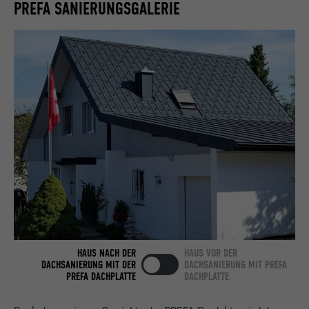
PREFA SANIERUNGSGALERIE
Name
bcookie
Anbieter
LinkedIn
Laufzeit
2 Jahre
Verwendet vom Social-Networking-Dienst
LinkedIn für die Verfolgung der
Zweck
Verwendung von eingebetteten
Dienstleistungen.
Name
bscookie
Anbieter
LinkedIn
HAUS NACH DER
HAUS VOR DER
DACHSANIERUNG MIT DER
DACHSANIERUNG MIT PREFA
Laufzeit
2 Jahre
PREFA DACHPLATTE
DACHPLATTE
Verwendet vom Social-Networking-Dienst