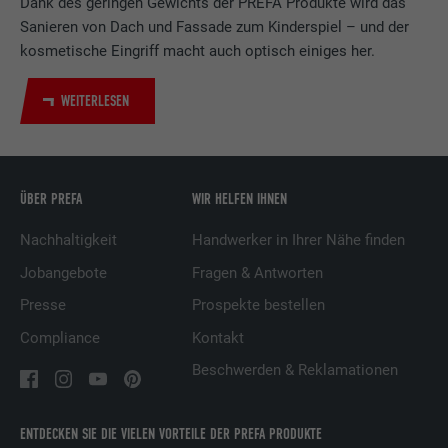
Dank des geringen Gewichts der PREFA Produkte wird das
LinkedIn für die Verfolgung der
Sanieren von Dach und Fassade zum Kinderspiel – und der
Zweck
Verwendung von eingebetteten
kosmetische Eingriff macht auch optisch einiges her.
Dienstleistungen.
WEITERLESEN
Name
UserMatchHistory
Anbieter
LinkedIn
ÜBER PREFA
WIR HELFEN IHNEN
Laufzeit
29 Tage
Nachhaltigkeit
Handwerker in Ihrer Nähe finden
Wird verwendet, um Besucher auf
Jobangebote
Fragen & Antworten
mehreren Webseiten zu verfolgen, um
Presse
Prospekte bestellen
Zweck
relevante Werbung basierend auf den
Präferenzen des Besuchers zu
Compliance
Kontakt
präsentieren.
Beschwerden & Reklamationen
Name
lidc
ENTDECKEN SIE DIE VIELEN VORTEILE DER PREFA PRODUKTE