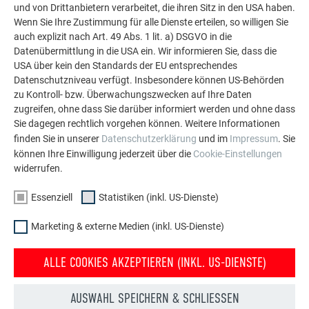
und von Drittanbietern verarbeitet, die ihren Sitz in den USA haben.
weitere beeindruckende Projekte mit den langlebigen
Wenn Sie Ihre Zustimmung für alle Dienste erteilen, so willigen Sie
PREFA Aluminiumlösungen für Dach, Solar und
auch explizit nach Art. 49 Abs. 1 lit. a) DSGVO in die
Fassade.
Datenübermittlung in die USA ein. Wir informieren Sie, dass die
USA über kein den Standards der EU entsprechendes
Datenschutzniveau verfügt. Insbesondere können US-Behörden
MEHR REFERENZEN ANSEHEN
zu Kontroll- bzw. Überwachungszwecken auf Ihre Daten
zugreifen, ohne dass Sie darüber informiert werden und ohne dass
Sie dagegen rechtlich vorgehen können. Weitere Informationen
finden Sie in unserer
Datenschutzerklärung
und im
Impressum
. Sie
können Ihre Einwilligung jederzeit über die
Cookie-Einstellungen
widerrufen.
Essenziell
Statistiken (inkl. US-Dienste)
Marketing & externe Medien (inkl. US-Dienste)
ALLE COOKIES AKZEPTIEREN (INKL. US-DIENSTE)
AUSWAHL SPEICHERN & SCHLIESSEN