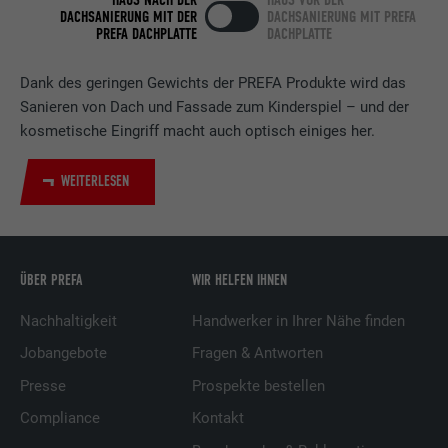
DACHSANIERUNG MIT DER
DACHSANIERUNG MIT PREFA
PREFA DACHPLATTE
DACHPLATTE
Verwendet vom Social-Networking-Dienst
LinkedIn für die Verfolgung der
Zweck
Verwendung von eingebetteten
Dank des geringen Gewichts der PREFA Produkte wird das
Dienstleistungen.
Sanieren von Dach und Fassade zum Kinderspiel – und der
kosmetische Eingriff macht auch optisch einiges her.
Name
UserMatchHistory
WEITERLESEN
Anbieter
LinkedIn
Laufzeit
29 Tage
ÜBER PREFA
WIR HELFEN IHNEN
Wird verwendet, um Besucher auf
Nachhaltigkeit
Handwerker in Ihrer Nähe finden
mehreren Webseiten zu verfolgen, um
Zweck
relevante Werbung basierend auf den
Jobangebote
Fragen & Antworten
Präferenzen des Besuchers zu
Presse
Prospekte bestellen
präsentieren.
Compliance
Kontakt