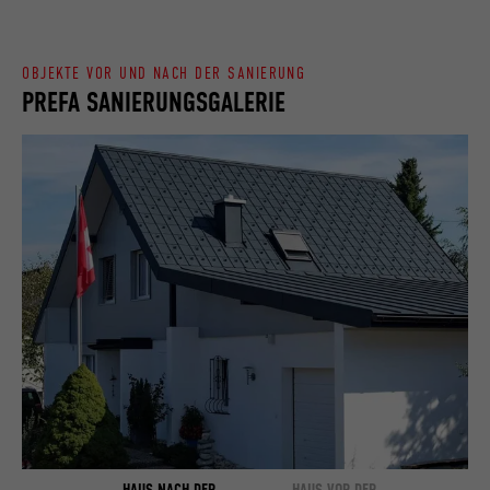
uns"-Fenster enthält.
OBJEKTE VOR UND NACH DER SANIERUNG
Name
bcookie
PREFA SANIERUNGSGALERIE
Anbieter
LinkedIn
Laufzeit
2 Jahre
Verwendet vom Social-Networking-Dienst
LinkedIn für die Verfolgung der
Zweck
Verwendung von eingebetteten
Dienstleistungen.
Name
bscookie
Anbieter
LinkedIn
Laufzeit
2 Jahre
HAUS NACH DER
HAUS VOR DER