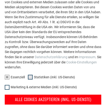
LASSEN SIE SICH INSPIRIEREN
von Cookies und externen Medien zulassen oder alle Cookies und
Medien akzeptieren. Bei diesen Cookies werden Daten von uns
und von Drittanbietern verarbeitet, die ihren Sitz in den USA haben.
Die PREFA Referenzgalerie zeigt, wie vielseitig
Wenn Sie Ihre Zustimmung für alle Dienste erteilen, so willigen Sie
Aluminium eingesetzt werden kann. Entdecken Sie
auch explizit nach Art. 49 Abs. 1 lit. a) DSGVO in die
weitere beeindruckende Projekte mit den langlebigen
Datenübermittlung in die USA ein. Wir informieren Sie, dass die
PREFA Aluminiumlösungen für Dach, Solar und
USA über kein den Standards der EU entsprechendes
Fassade.
Datenschutzniveau verfügt. Insbesondere können US-Behörden
zu Kontroll- bzw. Überwachungszwecken auf Ihre Daten
zugreifen, ohne dass Sie darüber informiert werden und ohne dass
MEHR REFERENZEN ANSEHEN
Sie dagegen rechtlich vorgehen können. Weitere Informationen
finden Sie in unserer
Datenschutzerklärung
und im
Impressum
. Sie
können Ihre Einwilligung jederzeit über die
Cookie-Einstellungen
widerrufen.
Essenziell
Statistiken (inkl. US-Dienste)
Marketing & externe Medien (inkl. US-Dienste)
ALLE COOKIES AKZEPTIEREN (INKL. US-DIENSTE)