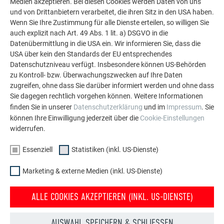
Die PREFA Referenzgalerie zeigt, wie vielseitig
Medien akzeptieren. Bei diesen Cookies werden Daten von uns
und von Drittanbietern verarbeitet, die ihren Sitz in den USA haben.
Aluminium eingesetzt werden kann. Entdecken Sie
Wenn Sie Ihre Zustimmung für alle Dienste erteilen, so willigen Sie
weitere beeindruckende Projekte mit den langlebigen
auch explizit nach Art. 49 Abs. 1 lit. a) DSGVO in die
PREFA Aluminiumlösungen für Dach, Solar und
Datenübermittlung in die USA ein. Wir informieren Sie, dass die
Fassade.
USA über kein den Standards der EU entsprechendes
Datenschutzniveau verfügt. Insbesondere können US-Behörden
zu Kontroll- bzw. Überwachungszwecken auf Ihre Daten
MEHR REFERENZEN ANSEHEN
zugreifen, ohne dass Sie darüber informiert werden und ohne dass
Sie dagegen rechtlich vorgehen können. Weitere Informationen
finden Sie in unserer
Datenschutzerklärung
und im
Impressum
. Sie
können Ihre Einwilligung jederzeit über die
Cookie-Einstellungen
widerrufen.
Essenziell
Statistiken (inkl. US-Dienste)
Marketing & externe Medien (inkl. US-Dienste)
ALLE COOKIES AKZEPTIEREN (INKL. US-DIENSTE)
AUSWAHL SPEICHERN & SCHLIESSEN