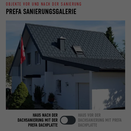
OBJEKTE VOR UND NACH DER SANIERUNG
PREFA SANIERUNGSGALERIE
Name
bcookie
Anbieter
LinkedIn
Laufzeit
2 Jahre
Verwendet vom Social-Networking-Dienst
LinkedIn für die Verfolgung der
Zweck
Verwendung von eingebetteten
Dienstleistungen.
Name
bscookie
Anbieter
LinkedIn
HAUS NACH DER
HAUS VOR DER
DACHSANIERUNG MIT DER
DACHSANIERUNG MIT PREFA
Laufzeit
2 Jahre
PREFA DACHPLATTE
DACHPLATTE