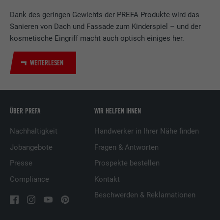
Verwendet vom Social-Networking-Dienst
Dank des geringen Gewichts der PREFA Produkte wird das
LinkedIn für die Verfolgung der
Zweck
Verwendung von eingebetteten
Sanieren von Dach und Fassade zum Kinderspiel – und der
Dienstleistungen.
kosmetische Eingriff macht auch optisch einiges her.
WEITERLESEN
Name
UserMatchHistory
Anbieter
LinkedIn
ÜBER PREFA
WIR HELFEN IHNEN
Laufzeit
29 Tage
Nachhaltigkeit
Handwerker in Ihrer Nähe finden
Wird verwendet, um Besucher auf
Jobangebote
Fragen & Antworten
mehreren Webseiten zu verfolgen, um
Zweck
relevante Werbung basierend auf den
Presse
Prospekte bestellen
Präferenzen des Besuchers zu
Compliance
Kontakt
präsentieren.
Beschwerden & Reklamationen
Name
lidc