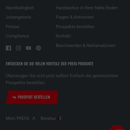
Name
UserMatchHistory
Nachhaltigkeit
Handwerker in Ihrer Nähe finden
Jobangebote
Fragen & Antworten
Anbieter
LinkedIn
Presse
Prospekte bestellen
Laufzeit
29 Tage
Compliance
Kontakt
Beschwerden & Reklamationen
Wird verwendet, um Besucher auf
mehreren Webseiten zu verfolgen, um
Zweck
relevante Werbung basierend auf den
ENTDECKEN SIE DIE VIELEN VORTEILE DER PREFA PRODUKTE
Präferenzen des Besuchers zu
präsentieren.
Überzeugen Sie sich jetzt selbst! Einfach die gewünschten
Prospekte bestellen.
Name
lidc
PROSPEKT BESTELLEN
Anbieter
LinkedIn
Laufzeit
1 Tag
Mein PREFA
Benelux
Verwendet vom Social-Networking-Dienst