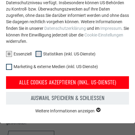
Datenschutzniveau verfügt. Insbesondere können US-Behörden
zu Kontroll- bzw. Überwachungszwecken auf Ihre Daten
zugreifen, ohne dass Sie darüber informiert werden und ohne dass
Sie dagegen rechtlich vorgehen können. Weitere Informationen
finden Sie in unserer
Datenschutzerklärung
und im
Impressum
. Sie
können Ihre Einwilligung jederzeit über die
Cookie-Einstellungen
widerrufen.
Essenziell
Statistiken (inkl. US-Dienste)
Marketing & externe Medien (inkl. US-Dienste)
ALLE COOKIES AKZEPTIEREN (INKL. US-DIENSTE)
Kostenlos PREFA Prospekte bestellen
AUSWAHL SPEICHERN & SCHLIESSEN
Dach, Fassade, Solar, Dachentwässerung &
Hochwasserschutz – mit PREFA Produkten aus Aluminium
Weitere Informationen anzeigen
ESSENZIELL
sieht Ihr Haus nicht nur gut aus, sondern ist auch bestens
Cookies der Gruppe "Essenziell" werden für grundlegende
geschützt!
Funktionen der Website benötigt. Dadurch ist gewährleistet,
dass die Website einwandfrei funktioniert.