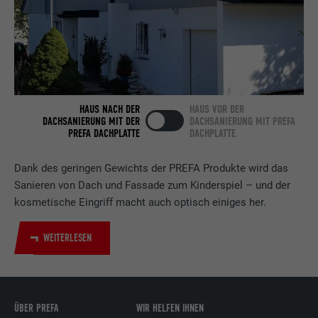
Laufzeit
2 Jahre
Verwendet vom Social-Networking-Dienst
LinkedIn für die Verfolgung der
Zweck
Verwendung von eingebetteten
Dienstleistungen.
HAUS NACH DER
HAUS VOR DER
DACHSANIERUNG MIT DER
DACHSANIERUNG MIT PREFA
PREFA DACHPLATTE
DACHPLATTE
Name
bscookie
Dank des geringen Gewichts der PREFA Produkte wird das
Anbieter
LinkedIn
Sanieren von Dach und Fassade zum Kinderspiel – und der
kosmetische Eingriff macht auch optisch einiges her.
Laufzeit
2 Jahre
WEITERLESEN
Verwendet vom Social-Networking-Dienst
LinkedIn für die Verfolgung der
Zweck
Verwendung von eingebetteten
Dienstleistungen.
ÜBER PREFA
WIR HELFEN IHNEN