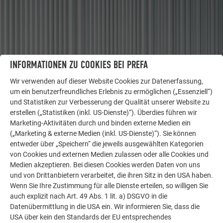
INFORMATIONEN ZU COOKIES BEI PREFA
WEITERE OBJEKTE
LASSEN SIE SICH INSPIRIEREN
Wir verwenden auf dieser Website Cookies zur Datenerfassung,
um ein benutzerfreundliches Erlebnis zu ermöglichen („Essenziell“)
und Statistiken zur Verbesserung der Qualität unserer Website zu
Die PREFA Referenzgalerie zeigt, wie vielseitig
erstellen („Statistiken (inkl. US-Dienste)“). Überdies führen wir
Aluminium eingesetzt werden kann. Entdecken Sie
Marketing-Aktivitäten durch und binden externe Medien ein
weitere beeindruckende Projekte mit den langlebigen
(„Marketing & externe Medien (inkl. US-Dienste)“). Sie können
PREFA Aluminiumlösungen für Dach, Solar und
entweder über „Speichern“ die jeweils ausgewählten Kategorien
Fassade.
von Cookies und externen Medien zulassen oder alle Cookies und
Medien akzeptieren. Bei diesen Cookies werden Daten von uns
und von Drittanbietern verarbeitet, die ihren Sitz in den USA haben.
MEHR REFERENZEN ANSEHEN
Wenn Sie Ihre Zustimmung für alle Dienste erteilen, so willigen Sie
auch explizit nach Art. 49 Abs. 1 lit. a) DSGVO in die
Datenübermittlung in die USA ein. Wir informieren Sie, dass die
USA über kein den Standards der EU entsprechendes