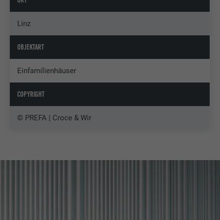
Linz
OBJEKTART
Einfamilienhäuser
COPYRIGHT
© PREFA | Croce & Wir