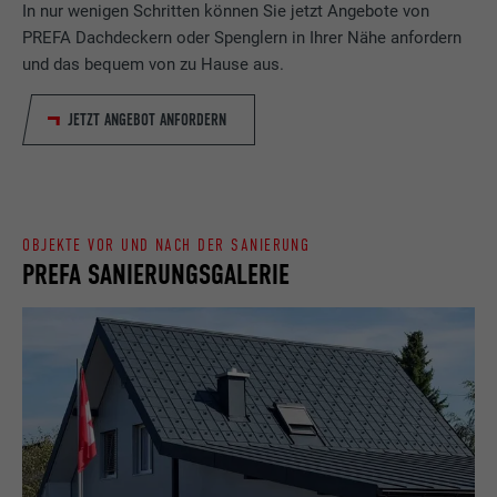
In nur wenigen Schritten können Sie jetzt Angebote von
Name
_gaexp
PREFA Dachdeckern oder Spenglern in Ihrer Nähe anfordern
Speichert die vom Benutzer ausgewählte
Zweck
und das bequem von zu Hause aus.
Sprach version einer Webseite.
Anbieter
Google Optimize
JETZT ANGEBOT ANFORDERN
Laufzeit
90 Tage
Name
lang
Wird testweise gesetzt, um zu prüfen, ob
Anbieter
LinkedIn
der Browser das Setzen von Cookies
Zweck
erlaubt. Enthält keine
OBJEKTE VOR UND NACH DER SANIERUNG
Laufzeit
Sitzung
Identifikationsmerkmale.
PREFA SANIERUNGSGALERIE
Eingestellt von LinkedIn, wenn eine
Zweck
Webseite ein eingebettetes "Folgen Sie
uns"-Fenster enthält.
Name
bcookie
Anbieter
LinkedIn