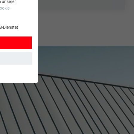
n unserer
ookie-
S-Dienste)
t. Dadurch ist
zt wird.