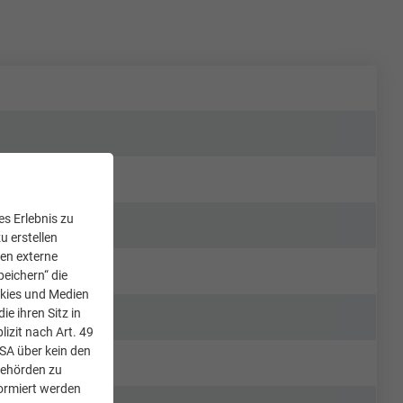
s Erlebnis zu
u erstellen
den externe
peichern“ die
okies und Medien
e ihren Sitz in
lizit nach Art. 49
USA über kein den
Behörden zu
ormiert werden