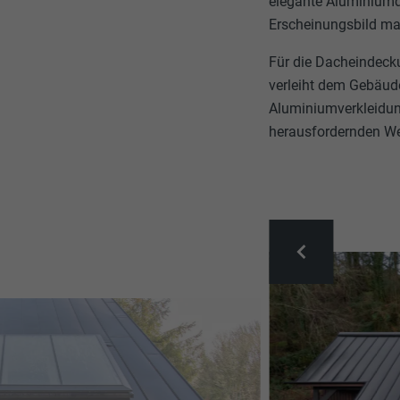
elegante Aluminiumda
Erscheinungsbild ma
Für die Dacheindec
verleiht dem Gebäude
Aluminiumverkleidun
herausfordernden We