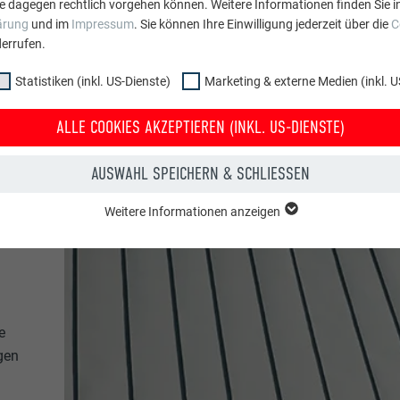
phy
e dagegen rechtlich vorgehen können. Weitere Informationen finden Sie i
ärung
und im
Impressum
. Sie können Ihre Einwilligung jederzeit über die
C
errufen.
Statistiken (inkl. US-Dienste)
Marketing & externe Medien (inkl. U
ALLE COOKIES AKZEPTIEREN (INKL. US-DIENSTE)
AUSWAHL SPEICHERN & SCHLIESSEN
Weitere Informationen anzeigen
ppe "Essenziell" werden für grundlegende Funktionen der Website benötig
dass die Website einwandfrei funktioniert.
Cookie-Informationen anzeigen
PHPSESSID
e
NKL. US-DIENSTE)
PHP
gen
 (inkl. US-Dienste)"-Cookies helfen uns zu verstehen, wie die Website genut
werden gesammelt, um die Nutzererfahrung der Website zu verbessern.
Sitzung