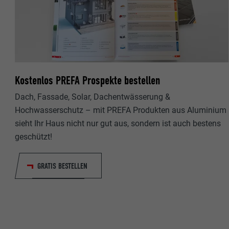
Name
Name
Anbieter
Anbieter
Laufzeit
Laufzeit
Kostenlos PREFA Prospekte bestellen
Zweck
Zweck
Dach, Fassade, Solar, Dachentwässerung &
Hochwasserschutz – mit PREFA Produkten aus Aluminium
Name
sieht Ihr Haus nicht nur gut aus, sondern ist auch bestens
Name
geschützt!
Anbieter
Anbieter
GRATIS BESTELLEN
Laufzeit
Laufzeit
Zweck
Zweck