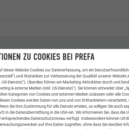
IONEN ZU COOKIES BEI PREFA
eland
f dieser Website Cookies zur Datenerfassung, um ein benutzerfreundliche
 and Construction, Co Roscommon, Ireland
enziell“) und Statistiken zur Verbesserung der Qualität unserer Website z
kl. US-Dienste)“). Überdies führen wir Marketing-Aktivitäten durch und bin
eting & externe Medien (inkl. US-Dienste)“). Sie können entweder über „S
lten Kategorien von Cookies und externen Medien zulassen oder alle Co
diesen Cookies werden Daten von uns und von Drittanbietern verarbeitet, di
nn Sie Ihre Zustimmung für alle Dienste erteilen, so willigen Sie auch exp
GVO in die Datenübermittlung in die USA ein. Wir informieren Sie, dass die 
U entsprechendes Datenschutzniveau verfügt. Insbesondere können US-
berwachungszwecken auf Ihre Daten zugreifen, ohne dass Sie darüber inf