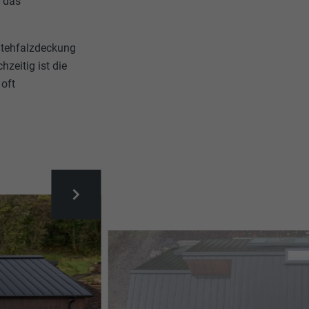
d das
Stehfalzdeckung
zeitig ist die
 oft