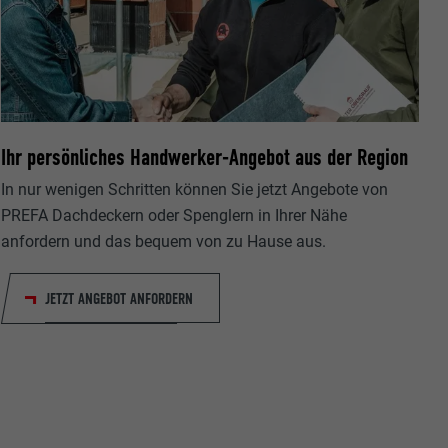
Ihr persönliches Handwerker-Angebot aus der Region
ische Daten
r Webseite.
In nur wenigen Schritten können Sie jetzt Angebote von
PREFA Dachdeckern oder Spenglern in Ihrer Nähe
anfordern und das bequem von zu Hause aus.
JETZT ANGEBOT ANFORDERN
s "Folgen Sie
etzen von