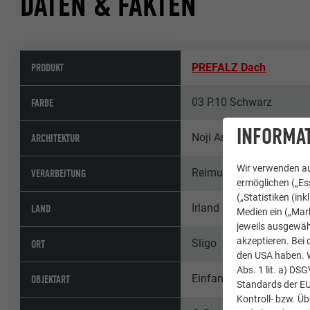
DATEN & FAKTEN
PRODUKT
PREFALZ Dach
03 P.10 Schwarz
FARBE
INFORMAT
Noji Architects, Sligo, Ir
ARCHITEKTUR
Wir verwenden au
Reimund Müller Roofing
VERARBEITUNG
ermöglichen („Ess
(„Statistiken (in
Irland
LAND
Medien ein („Mark
jeweils ausgewäh
akzeptieren. Bei 
Sligo
ORT
den USA haben. We
Abs. 1 lit. a) DS
Einfamilienhäuser
OBJEKTART
Standards der E
Kontroll- bzw. Ü