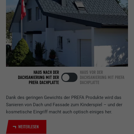
Anbieter
LinkedIn
Laufzeit
2 Jahre
Verwendet vom Social-Networking-Dienst
LinkedIn für die Verfolgung der
Zweck
Verwendung von eingebetteten
Dienstleistungen.
HAUS NACH DER
HAUS VOR DER
Name
bscookie
DACHSANIERUNG MIT DER
DACHSANIERUNG MIT PREFA
PREFA DACHPLATTE
DACHPLATTE
Anbieter
LinkedIn
Dank des geringen Gewichts der PREFA Produkte wird das
Laufzeit
2 Jahre
Sanieren von Dach und Fassade zum Kinderspiel – und der
kosmetische Eingriff macht auch optisch einiges her.
Verwendet vom Social-Networking-Dienst
LinkedIn für die Verfolgung der
Zweck
WEITERLESEN
Verwendung von eingebetteten
Dienstleistungen.