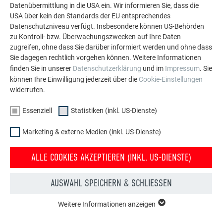
MEHR REFERENZEN ANSEHEN
Datenübermittlung in die USA ein. Wir informieren Sie, dass die
USA über kein den Standards der EU entsprechendes
Datenschutzniveau verfügt. Insbesondere können US-Behörden
zu Kontroll- bzw. Überwachungszwecken auf Ihre Daten
zugreifen, ohne dass Sie darüber informiert werden und ohne dass
Sie dagegen rechtlich vorgehen können. Weitere Informationen
finden Sie in unserer
Datenschutzerklärung
und im
Impressum
. Sie
können Ihre Einwilligung jederzeit über die
Cookie-Einstellungen
widerrufen.
Essenziell
Statistiken (inkl. US-Dienste)
Marketing & externe Medien (inkl. US-Dienste)
ALLE COOKIES AKZEPTIEREN (INKL. US-DIENSTE)
AUSWAHL SPEICHERN & SCHLIESSEN
Kostenlos PREFA Prospekte bestellen
Weitere Informationen anzeigen
ESSENZIELL
Dach, Fassade, Solar, Dachentwässerung &
Cookies der Gruppe "Essenziell" werden für grundlegende
Hochwasserschutz – mit PREFA Produkten aus Aluminium