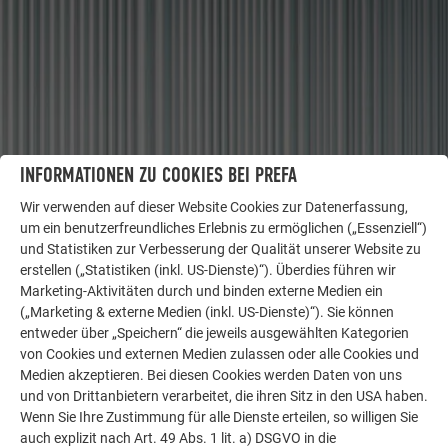
INFORMATIONEN ZU COOKIES BEI PREFA
Wir verwenden auf dieser Website Cookies zur Datenerfassung,
WEITERE OBJEKTE
um ein benutzerfreundliches Erlebnis zu ermöglichen („Essenziell“)
LASSEN SIE SICH INSPIRIEREN
und Statistiken zur Verbesserung der Qualität unserer Website zu
erstellen („Statistiken (inkl. US-Dienste)“). Überdies führen wir
Marketing-Aktivitäten durch und binden externe Medien ein
Die PREFA Referenzgalerie zeigt, wie vielseitig
(„Marketing & externe Medien (inkl. US-Dienste)“). Sie können
Aluminium eingesetzt werden kann. Entdecken Sie
entweder über „Speichern“ die jeweils ausgewählten Kategorien
weitere beeindruckende Projekte mit den langlebigen
von Cookies und externen Medien zulassen oder alle Cookies und
PREFA Aluminiumlösungen für Dach, Solar und
Medien akzeptieren. Bei diesen Cookies werden Daten von uns
Fassade.
und von Drittanbietern verarbeitet, die ihren Sitz in den USA haben.
Wenn Sie Ihre Zustimmung für alle Dienste erteilen, so willigen Sie
auch explizit nach Art. 49 Abs. 1 lit. a) DSGVO in die