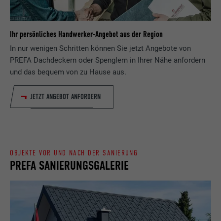
Besucher die Website nutzt, zu generieren.
Laufzeit
Sitzung
Ihr persönliches Handwerker-Angebot aus der Region
Name
_gaexp
Speichert die vom Benutzer ausgewählte
In nur wenigen Schritten können Sie jetzt Angebote von
Zweck
Sprach version einer Webseite.
Anbieter
Google Optimize
PREFA Dachdeckern oder Spenglern in Ihrer Nähe anfordern
und das bequem von zu Hause aus.
Laufzeit
90 Tage
Name
lang
JETZT ANGEBOT ANFORDERN
Wird testweise gesetzt, um zu prüfen, ob
Anbieter
LinkedIn
der Browser das Setzen von Cookies
Zweck
erlaubt. Enthält keine
Laufzeit
Sitzung
Identifikationsmerkmale.
OBJEKTE VOR UND NACH DER SANIERUNG
Eingestellt von LinkedIn, wenn eine
PREFA SANIERUNGSGALERIE
Zweck
Webseite ein eingebettetes "Folgen Sie
uns"-Fenster enthält.
Name
bcookie