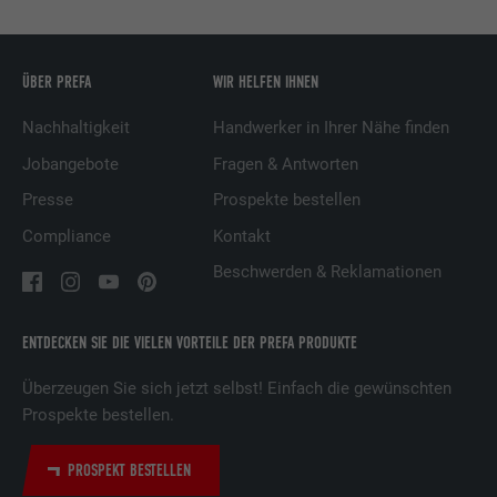
Name
UserMatchHistory
ÜBER PREFA
WIR HELFEN IHNEN
Anbieter
LinkedIn
Nachhaltigkeit
Handwerker in Ihrer Nähe finden
Jobangebote
Fragen & Antworten
Laufzeit
29 Tage
Presse
Prospekte bestellen
Wird verwendet, um Besucher auf
Compliance
Kontakt
mehreren Webseiten zu verfolgen, um
Beschwerden & Reklamationen
Zweck
relevante Werbung basierend auf den
Präferenzen des Besuchers zu
präsentieren.
ENTDECKEN SIE DIE VIELEN VORTEILE DER PREFA PRODUKTE
Überzeugen Sie sich jetzt selbst! Einfach die gewünschten
Name
lidc
Prospekte bestellen.
Anbieter
LinkedIn
PROSPEKT BESTELLEN
Laufzeit
1 Tag