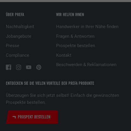
ÜBER PREFA
WIR HELFEN IHNEN
Name
UserMatchHistory
Nachhaltigkeit
Handwerker in Ihrer Nähe finden
Anbieter
LinkedIn
Jobangebote
Fragen & Antworten
Laufzeit
29 Tage
Presse
Prospekte bestellen
Compliance
Kontakt
Wird verwendet, um Besucher auf
mehreren Webseiten zu verfolgen, um
Beschwerden & Reklamationen
Zweck
relevante Werbung basierend auf den
Präferenzen des Besuchers zu
präsentieren.
ENTDECKEN SIE DIE VIELEN VORTEILE DER PREFA PRODUKTE
Überzeugen Sie sich jetzt selbst! Einfach die gewünschten
Name
lidc
Prospekte bestellen.
Anbieter
LinkedIn
PROSPEKT BESTELLEN
Laufzeit
1 Tag