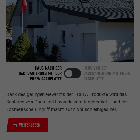
Anbieter
LinkedIn
Laufzeit
2 Jahre
Verwendet vom Social-Networking-Dienst
LinkedIn für die Verfolgung der
Zweck
Verwendung von eingebetteten
Dienstleistungen.
HAUS NACH DER
HAUS VOR DER
Name
bscookie
DACHSANIERUNG MIT DER
DACHSANIERUNG MIT PREFA
PREFA DACHPLATTE
DACHPLATTE
Anbieter
LinkedIn
Dank des geringen Gewichts der PREFA Produkte wird das
Laufzeit
2 Jahre
Sanieren von Dach und Fassade zum Kinderspiel – und der
kosmetische Eingriff macht auch optisch einiges her.
Verwendet vom Social-Networking-Dienst
LinkedIn für die Verfolgung der
WEITERLESEN
Zweck
Verwendung von eingebetteten
Dienstleistungen.