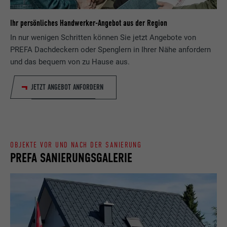
Laufzeit
Sitzung
Ihr persönliches Handwerker-Angebot aus der Region
Name
_gaexp
In nur wenigen Schritten können Sie jetzt Angebote von
Speichert die vom Benutzer ausgewählte
Zweck
Sprach version einer Webseite.
PREFA Dachdeckern oder Spenglern in Ihrer Nähe anfordern
Anbieter
Google Optimize
und das bequem von zu Hause aus.
Laufzeit
90 Tage
Name
lang
JETZT ANGEBOT ANFORDERN
Wird testweise gesetzt, um zu prüfen, ob
Anbieter
LinkedIn
der Browser das Setzen von Cookies
Zweck
erlaubt. Enthält keine
Laufzeit
Sitzung
Identifikationsmerkmale.
OBJEKTE VOR UND NACH DER SANIERUNG
Eingestellt von LinkedIn, wenn eine
PREFA SANIERUNGSGALERIE
Zweck
Webseite ein eingebettetes "Folgen Sie
uns"-Fenster enthält.
Name
bcookie