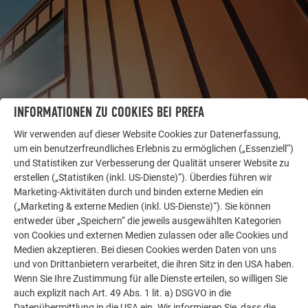
INFORMATIONEN ZU COOKIES BEI PREFA
Wir verwenden auf dieser Website Cookies zur Datenerfassung,
WEITERE OBJEKTE
um ein benutzerfreundliches Erlebnis zu ermöglichen („Essenziell“)
LASSEN SIE SICH INSPIRIEREN
und Statistiken zur Verbesserung der Qualität unserer Website zu
erstellen („Statistiken (inkl. US-Dienste)“). Überdies führen wir
Die PREFA Referenzgalerie zeigt, wie vielseitig
Marketing-Aktivitäten durch und binden externe Medien ein
Aluminium eingesetzt werden kann. Entdecken Sie
(„Marketing & externe Medien (inkl. US-Dienste)“). Sie können
weitere beeindruckende Projekte mit den langlebigen
entweder über „Speichern“ die jeweils ausgewählten Kategorien
von Cookies und externen Medien zulassen oder alle Cookies und
PREFA Aluminiumlösungen für Dach, Solar und
Medien akzeptieren. Bei diesen Cookies werden Daten von uns
Fassade.
und von Drittanbietern verarbeitet, die ihren Sitz in den USA haben.
Wenn Sie Ihre Zustimmung für alle Dienste erteilen, so willigen Sie
auch explizit nach Art. 49 Abs. 1 lit. a) DSGVO in die
MEHR REFERENZEN ANSEHEN
Datenübermittlung in die USA ein. Wir informieren Sie, dass die