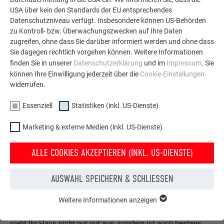
USA über kein den Standards der EU entsprechendes
Datenschutzniveau verfügt. Insbesondere können US-Behörden
zu Kontroll- bzw. Überwachungszwecken auf Ihre Daten
zugreifen, ohne dass Sie darüber informiert werden und ohne dass
Sie dagegen rechtlich vorgehen können. Weitere Informationen
finden Sie in unserer
Datenschutzerklärung
und im
Impressum
. Sie
können Ihre Einwilligung jederzeit über die
Cookie-Einstellungen
widerrufen.
Essenziell
Statistiken (inkl. US-Dienste)
Marketing & externe Medien (inkl. US-Dienste)
ALLE COOKIES AKZEPTIEREN (INKL. US-DIENSTE)
AUSWAHL SPEICHERN & SCHLIESSEN
Kostenlos PREFA Prospekte bestellen
Dach, Fassade, Solar, Dachentwässerung &
Weitere Informationen anzeigen
ESSENZIELL
Hochwasserschutz – mit PREFA Produkten aus Aluminium
Cookies der Gruppe "Essenziell" werden für grundlegende
sieht Ihr Haus nicht nur gut aus, sondern ist auch bestens