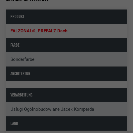
PRODUKT
FALZONAL®
,
PREFALZ Dach
FARBE
Sonderfarbe
ARCHITEKTUR
VERARBEITUNG
Usługi Ogólnobudowlane Jacek Komperda
LAND