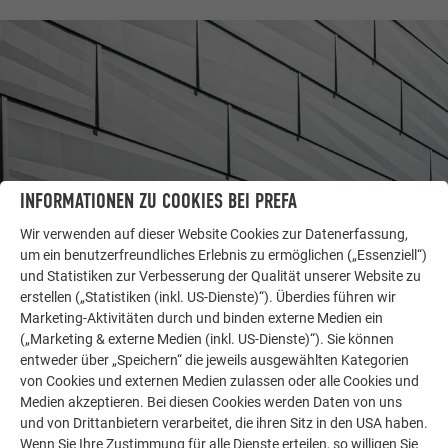
INFORMATIONEN ZU COOKIES BEI PREFA
Wir verwenden auf dieser Website Cookies zur Datenerfassung,
um ein benutzerfreundliches Erlebnis zu ermöglichen („Essenziell“)
und Statistiken zur Verbesserung der Qualität unserer Website zu
WEITERE OBJEKTE
erstellen („Statistiken (inkl. US-Dienste)“). Überdies führen wir
LASSEN SIE SICH INSPIRIEREN
Marketing-Aktivitäten durch und binden externe Medien ein
(„Marketing & externe Medien (inkl. US-Dienste)“). Sie können
Die PREFA Referenzgalerie zeigt, wie vielseitig
entweder über „Speichern“ die jeweils ausgewählten Kategorien
Aluminium eingesetzt werden kann. Entdecken Sie
von Cookies und externen Medien zulassen oder alle Cookies und
weitere beeindruckende Projekte mit den langlebigen
Medien akzeptieren. Bei diesen Cookies werden Daten von uns
PREFA Aluminiumlösungen für Dach, Solar und
und von Drittanbietern verarbeitet, die ihren Sitz in den USA haben.
Wenn Sie Ihre Zustimmung für alle Dienste erteilen, so willigen Sie
Fassade.