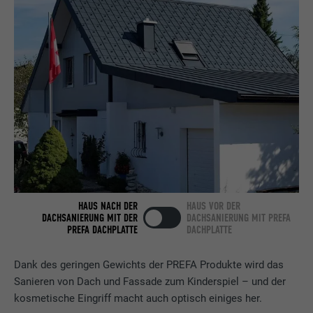
Name
bcookie
Anbieter
LinkedIn
Laufzeit
2 Jahre
Verwendet vom Social-Networking-Dienst
LinkedIn für die Verfolgung der
Zweck
Verwendung von eingebetteten
Dienstleistungen.
Name
bscookie
HAUS NACH DER
HAUS VOR DER
DACHSANIERUNG MIT DER
DACHSANIERUNG MIT PREFA
Anbieter
LinkedIn
PREFA DACHPLATTE
DACHPLATTE
Laufzeit
2 Jahre
Dank des geringen Gewichts der PREFA Produkte wird das
Sanieren von Dach und Fassade zum Kinderspiel – und der
Verwendet vom Social-Networking-Dienst
kosmetische Eingriff macht auch optisch einiges her.
LinkedIn für die Verfolgung der
Zweck