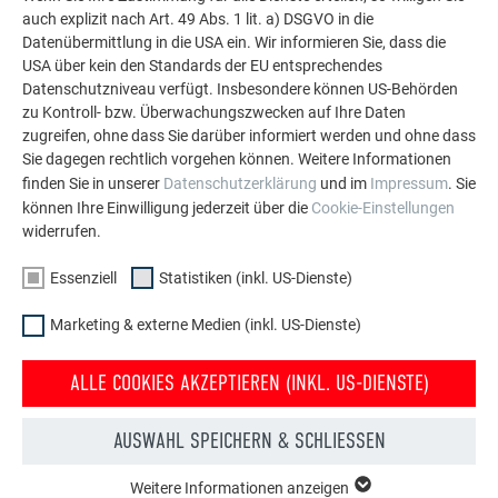
auch explizit nach Art. 49 Abs. 1 lit. a) DSGVO in die
Datenübermittlung in die USA ein. Wir informieren Sie, dass die
USA über kein den Standards der EU entsprechendes
MEHR REFERENZEN ANSEHEN
Datenschutzniveau verfügt. Insbesondere können US-Behörden
zu Kontroll- bzw. Überwachungszwecken auf Ihre Daten
zugreifen, ohne dass Sie darüber informiert werden und ohne dass
Sie dagegen rechtlich vorgehen können. Weitere Informationen
finden Sie in unserer
Datenschutzerklärung
und im
Impressum
. Sie
können Ihre Einwilligung jederzeit über die
Cookie-Einstellungen
widerrufen.
Essenziell
Statistiken (inkl. US-Dienste)
Marketing & externe Medien (inkl. US-Dienste)
ALLE COOKIES AKZEPTIEREN (INKL. US-DIENSTE)
AUSWAHL SPEICHERN & SCHLIESSEN
Weitere Informationen anzeigen
ESSENZIELL
Kostenlos PREFA Prospekte bestellen