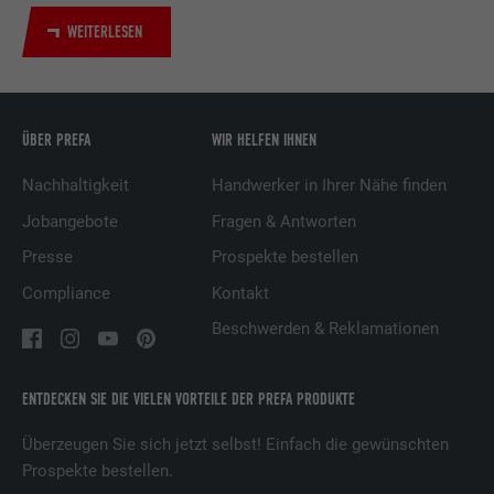
Verwendung von eingebetteten
Dienstleistungen.
WEITERLESEN
Name
UserMatchHistory
ÜBER PREFA
WIR HELFEN IHNEN
Anbieter
LinkedIn
Nachhaltigkeit
Handwerker in Ihrer Nähe finden
Laufzeit
29 Tage
Jobangebote
Fragen & Antworten
Wird verwendet, um Besucher auf
Presse
Prospekte bestellen
mehreren Webseiten zu verfolgen, um
Compliance
Kontakt
Zweck
relevante Werbung basierend auf den
Präferenzen des Besuchers zu
Beschwerden & Reklamationen
präsentieren.
ENTDECKEN SIE DIE VIELEN VORTEILE DER PREFA PRODUKTE
Name
lidc
Überzeugen Sie sich jetzt selbst! Einfach die gewünschten
Prospekte bestellen.
Anbieter
LinkedIn