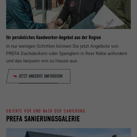
Zweck
wird, um statistische Daten dazu, wieder
Anbieter
ads.linkedin.com
Besucher die Website nutzt, zu generieren.
Laufzeit
Sitzung
Name
_gaexp
Speichert die vom Benutzer ausgewählte
Ihr persönliches Handwerker-Angebot aus der Region
Zweck
Sprach version einer Webseite.
Anbieter
Google Optimize
In nur wenigen Schritten können Sie jetzt Angebote von
PREFA Dachdeckern oder Spenglern in Ihrer Nähe anfordern
Laufzeit
90 Tage
und das bequem von zu Hause aus.
Name
lang
Wird testweise gesetzt, um zu prüfen, ob
JETZT ANGEBOT ANFORDERN
Anbieter
LinkedIn
der Browser das Setzen von Cookies
Zweck
erlaubt. Enthält keine
Laufzeit
Sitzung
Identifikationsmerkmale.
Eingestellt von LinkedIn, wenn eine
Zweck
Webseite ein eingebettetes "Folgen Sie
OBJEKTE VOR UND NACH DER SANIERUNG
PREFA SANIERUNGSGALERIE
uns"-Fenster enthält.