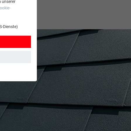
n unserer
ookie-
S-Dienste)
t. Dadurch ist
zt wird.