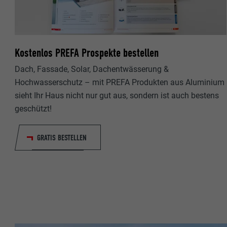
Name
Name
Anbieter
Anbieter
Kostenlos PREFA Prospekte bestellen
Laufzeit
Laufzeit
Dach, Fassade, Solar, Dachentwässerung &
Hochwasserschutz – mit PREFA Produkten aus Aluminium
Zweck
Zweck
sieht Ihr Haus nicht nur gut aus, sondern ist auch bestens
geschützt!
Name
Name
GRATIS BESTELLEN
Anbieter
Anbieter
Laufzeit
Laufzeit
Zweck
Zweck