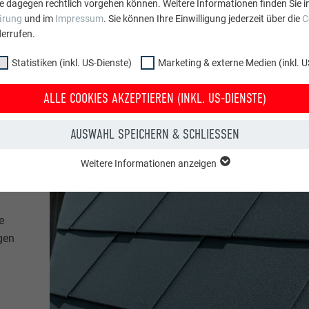
e dagegen rechtlich vorgehen können. Weitere Informationen finden Sie i
ärung
und im
Impressum
. Sie können Ihre Einwilligung jederzeit über die
C
errufen.
Statistiken (inkl. US-Dienste)
Marketing & externe Medien (inkl. U
ALLE COOKIES AKZEPTIEREN (INKL. US-DIENSTE)
AUSWAHL SPEICHERN & SCHLIESSEN
Weitere Informationen anzeigen
ppe "Essenziell" werden für grundlegende Funktionen der Website benötig
dass die Website einwandfrei funktioniert.
e
Cookie-Informationen anzeigen
PHPSESSID
gen
NKL. US-DIENSTE)
PHP
 (inkl. US-Dienste)"-Cookies helfen uns zu verstehen, wie die Website genut
werden gesammelt, um die Nutzererfahrung der Website zu verbessern.
Sitzung