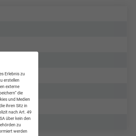
s Erlebnis zu
u erstellen
den externe
peichern“ die
okies und Medien
e ihren Sitz in
lizit nach Art. 49
USA über kein den
Behörden zu
ormiert werden