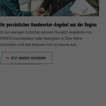
Ihr persönliches Handwerker-Angebot aus der Region
In nur wenigen Schritten können Sie jetzt Angebote von
ische Daten
PREFA Dachdeckern oder Spenglern in Ihrer Nähe
r Webseite.
anfordern und das bequem von zu Hause aus.
JETZT ANGEBOT ANFORDERN
s "Folgen Sie
etzen von