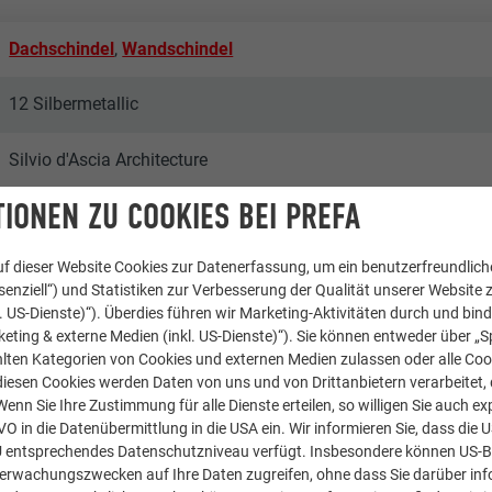
Dachschindel
,
Wandschindel
12 Silbermetallic
Silvio d'Ascia Architecture
IONEN ZU COOKIES BEI PREFA
Raimond SAS
f dieser Website Cookies zur Datenerfassung, um ein benutzerfreundliche
Frankreich
enziell“) und Statistiken zur Verbesserung der Qualität unserer Website z
kl. US-Dienste)“). Überdies führen wir Marketing-Aktivitäten durch und bin
Paris, Bagneux
eting & externe Medien (inkl. US-Dienste)“). Sie können entweder über „S
lten Kategorien von Cookies und externen Medien zulassen oder alle Co
diesen Cookies werden Daten von uns und von Drittanbietern verarbeitet, di
Firmengebäude
nn Sie Ihre Zustimmung für alle Dienste erteilen, so willigen Sie auch exp
GVO in die Datenübermittlung in die USA ein. Wir informieren Sie, dass die 
© PREFA | Croce & Wir
U entsprechendes Datenschutzniveau verfügt. Insbesondere können US-
berwachungszwecken auf Ihre Daten zugreifen, ohne dass Sie darüber inf