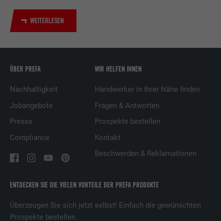
Verwendung von eingebetteten
Dienstleistungen.
WEITERLESEN
Name
UserMatchHistory
ÜBER PREFA
WIR HELFEN IHNEN
Anbieter
LinkedIn
Nachhaltigkeit
Handwerker in Ihrer Nähe finden
Laufzeit
29 Tage
Jobangebote
Fragen & Antworten
Wird verwendet, um Besucher auf
Presse
Prospekte bestellen
mehreren Webseiten zu verfolgen, um
Compliance
Kontakt
Zweck
relevante Werbung basierend auf den
Präferenzen des Besuchers zu
Beschwerden & Reklamationen
präsentieren.
ENTDECKEN SIE DIE VIELEN VORTEILE DER PREFA PRODUKTE
Name
lidc
Überzeugen Sie sich jetzt selbst! Einfach die gewünschten
Anbieter
LinkedIn
Prospekte bestellen.