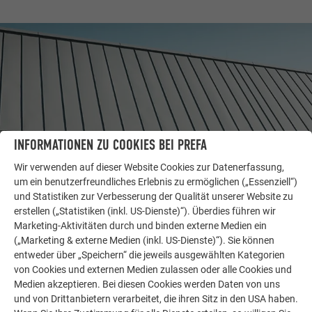
INFORMATIONEN ZU COOKIES BEI PREFA
Wir verwenden auf dieser Website Cookies zur Datenerfassung,
um ein benutzerfreundliches Erlebnis zu ermöglichen („Essenziell“)
und Statistiken zur Verbesserung der Qualität unserer Website zu
WEITERE OBJEKTE
erstellen („Statistiken (inkl. US-Dienste)“). Überdies führen wir
LASSEN SIE SICH INSPIRIEREN
Marketing-Aktivitäten durch und binden externe Medien ein
(„Marketing & externe Medien (inkl. US-Dienste)“). Sie können
Die PREFA Referenzgalerie zeigt, wie vielseitig
entweder über „Speichern“ die jeweils ausgewählten Kategorien
Aluminium eingesetzt werden kann. Entdecken Sie
von Cookies und externen Medien zulassen oder alle Cookies und
Medien akzeptieren. Bei diesen Cookies werden Daten von uns
weitere beeindruckende Projekte mit den langlebigen
und von Drittanbietern verarbeitet, die ihren Sitz in den USA haben.
PREFA Aluminiumlösungen für Dach, Solar und