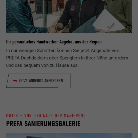
Zweck
wird, um statistische Daten dazu, wieder
Anbieter
ads.linkedin.com
Besucher die Website nutzt, zu generieren.
Laufzeit
Sitzung
Name
_gaexp
Speichert die vom Benutzer ausgewählte
Zweck
Ihr persönliches Handwerker-Angebot aus der Region
Sprach version einer Webseite.
Anbieter
Google Optimize
In nur wenigen Schritten können Sie jetzt Angebote von
PREFA Dachdeckern oder Spenglern in Ihrer Nähe anfordern
Laufzeit
90 Tage
Name
lang
und das bequem von zu Hause aus.
Wird testweise gesetzt, um zu prüfen, ob
Anbieter
LinkedIn
JETZT ANGEBOT ANFORDERN
der Browser das Setzen von Cookies
Zweck
erlaubt. Enthält keine
Laufzeit
Sitzung
Identifikationsmerkmale.
Eingestellt von LinkedIn, wenn eine
Zweck
Webseite ein eingebettetes "Folgen Sie
OBJEKTE VOR UND NACH DER SANIERUNG
uns"-Fenster enthält.
PREFA SANIERUNGSGALERIE