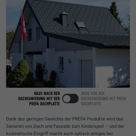
Name
bcookie
Anbieter
LinkedIn
Laufzeit
2 Jahre
Verwendet vom Social-Networking-Dienst
LinkedIn für die Verfolgung der
Zweck
Verwendung von eingebetteten
Dienstleistungen.
Name
bscookie
HAUS NACH DER
HAUS VOR DER
Anbieter
LinkedIn
DACHSANIERUNG MIT DER
DACHSANIERUNG MIT PREFA
PREFA DACHPLATTE
DACHPLATTE
Laufzeit
2 Jahre
Dank des geringen Gewichts der PREFA Produkte wird das
Verwendet vom Social-Networking-Dienst
Sanieren von Dach und Fassade zum Kinderspiel – und der
LinkedIn für die Verfolgung der
kosmetische Eingriff macht auch optisch einiges her.
Zweck