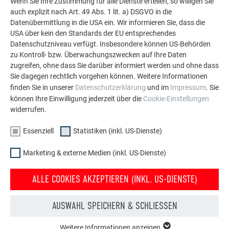
Wenn Sie Ihre Zustimmung für alle Dienste erteilen, so willigen Sie
Fassade.
auch explizit nach Art. 49 Abs. 1 lit. a) DSGVO in die
Datenübermittlung in die USA ein. Wir informieren Sie, dass die
USA über kein den Standards der EU entsprechendes
MEHR REFERENZEN ANSEHEN
Datenschutzniveau verfügt. Insbesondere können US-Behörden
zu Kontroll- bzw. Überwachungszwecken auf Ihre Daten
zugreifen, ohne dass Sie darüber informiert werden und ohne dass
Sie dagegen rechtlich vorgehen können. Weitere Informationen
finden Sie in unserer
Datenschutzerklärung
und im
Impressum
. Sie
können Ihre Einwilligung jederzeit über die
Cookie-Einstellungen
widerrufen.
Essenziell
Statistiken (inkl. US-Dienste)
Marketing & externe Medien (inkl. US-Dienste)
ALLE COOKIES AKZEPTIEREN (INKL. US-DIENSTE)
AUSWAHL SPEICHERN & SCHLIESSEN
Weitere Informationen anzeigen