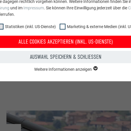
e dagegen rechtlich vorgehen können. Weitere Informationen finden Sie i
io Berchtold Spengler Dachdecker GmbH & Co KG / Dornbirn
ärung
und im
Impressum
. Sie können Ihre Einwilligung jederzeit über die
C
errufen.
Statistiken (inkl. US-Dienste)
Marketing & externe Medien (inkl. U
ALLE COOKIES AKZEPTIEREN (INKL. US-DIENSTE)
ude & sonstige Einrichtungen
AUSWAHL SPEICHERN & SCHLIESSEN
Weitere Informationen anzeigen
ppe "Essenziell" werden für grundlegende Funktionen der Website benötig
dass die Website einwandfrei funktioniert.
Cookie-Informationen anzeigen
PHPSESSID
NKL. US-DIENSTE)
PHP
 (inkl. US-Dienste)"-Cookies helfen uns zu verstehen, wie die Website genut
werden gesammelt, um die Nutzererfahrung der Website zu verbessern.
Sitzung