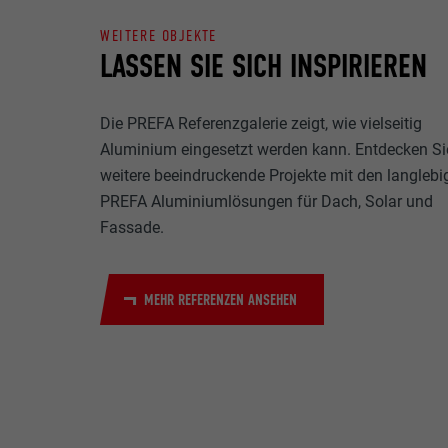
Name
WEITERE OBJEKTE
Zweck
LASSEN SIE SICH INSPIRIEREN
MARKETING & E
Anbieter
"Marketing & ex
verwendet, um p
Laufzeit
Die PREFA Referenzgalerie zeigt, wie vielseitig
hinweg beobacht
Videoplattform
Aluminium eingesetzt werden kann. Entdecken Si
Name
Zweck
weitere beeindruckende Projekte mit den langlebi
Name
Anbieter
PREFA Aluminiumlösungen für Dach, Solar und
Fassade.
Anbieter
Name
Laufzeit
Laufzeit
Anbieter
MEHR REFERENZEN ANSEHEN
Zweck
Laufzeit
Zweck
Zweck