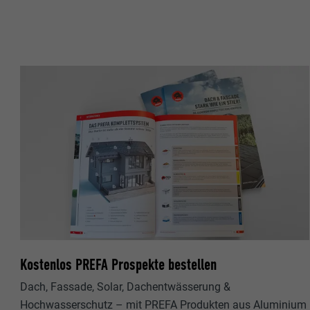
Name
Name
Anbieter
Anbieter
Laufzeit
Laufzeit
Zweck
Zweck
Name
Name
Anbieter
Anbieter
Laufzeit
Laufzeit
Kostenlos PREFA Prospekte bestellen
Zweck
Zweck
Dach, Fassade, Solar, Dachentwässerung &
Hochwasserschutz – mit PREFA Produkten aus Aluminium