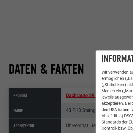
INFORMAT
DATEN & FAKTEN
Wir verwenden au
ermöglichen („Ess
(„Statistiken (in
Medien ein („Mark
PRODUKT
Dachraute 29 × 29
jeweils ausgewäh
akzeptieren. Bei 
den USA haben. We
43 P.10 Steingrau
FARBE
Abs. 1 lit. a) DS
Standards der E
Universität Liechtenstein
ARCHITEKTUR
Kontroll- bzw. Ü