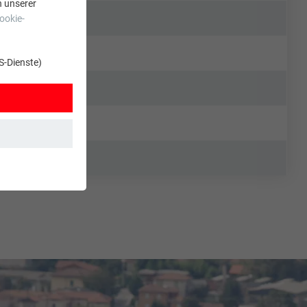
n unserer
ookie-
S-Dienste)
t. Dadurch ist
zt wird.