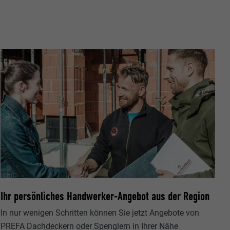
ische Daten
r Webseite.
s "Folgen Sie
Ihr persönliches Handwerker-Angebot aus der Region
etzen von
In nur wenigen Schritten können Sie jetzt Angebote von
PREFA Dachdeckern oder Spenglern in Ihrer Nähe