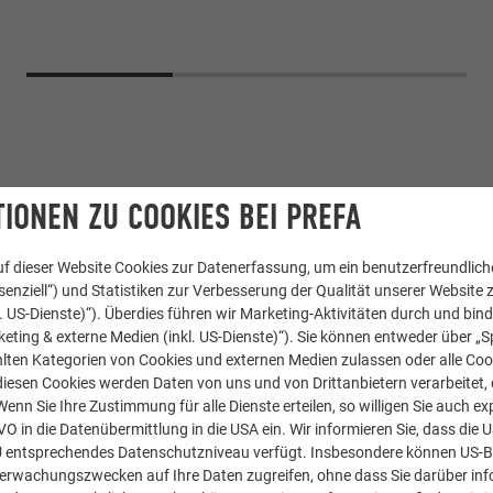
IONEN ZU COOKIES BEI PREFA
f dieser Website Cookies zur Datenerfassung, um ein benutzerfreundliche
enziell“) und Statistiken zur Verbesserung der Qualität unserer Website z
kl. US-Dienste)“). Überdies führen wir Marketing-Aktivitäten durch und bin
eting & externe Medien (inkl. US-Dienste)“). Sie können entweder über „S
lten Kategorien von Cookies und externen Medien zulassen oder alle Co
diesen Cookies werden Daten von uns und von Drittanbietern verarbeitet, di
nn Sie Ihre Zustimmung für alle Dienste erteilen, so willigen Sie auch exp
GVO in die Datenübermittlung in die USA ein. Wir informieren Sie, dass die 
U entsprechendes Datenschutzniveau verfügt. Insbesondere können US-
berwachungszwecken auf Ihre Daten zugreifen, ohne dass Sie darüber inf