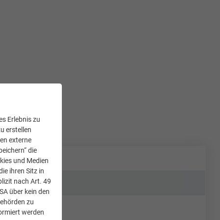
s Erlebnis zu
u erstellen
den externe
peichern“ die
okies und Medien
e ihren Sitz in
lizit nach Art. 49
USA über kein den
Behörden zu
ormiert werden