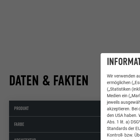
INFORMAT
DATEN & FAKTEN
Wir verwenden au
ermöglichen („Ess
(„Statistiken (in
Medien ein („Mark
jeweils ausgewäh
PRODUKT
Strang
akzeptieren. Bei 
den USA haben. We
Abs. 1 lit. a) DS
Sonder
FARBE
Standards der E
Kontroll- bzw. Ü
Grob S