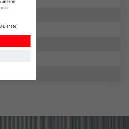
n unserer
ookie-
S-Dienste)
t. Dadurch ist
zt wird.