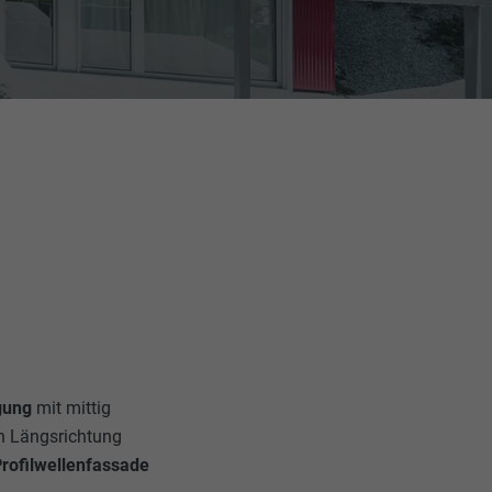
gung
mit mittig
n Längsrichtung
Profilwellenfassade