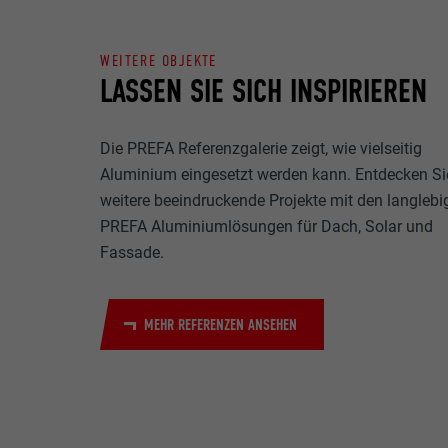
Name
Zweck
WEITERE OBJEKTE
MARKETING & E
Anbieter
LASSEN SIE SICH INSPIRIEREN
"Marketing & ex
verwendet, um p
Laufzeit
hinweg beobacht
Videoplattform
Die PREFA Referenzgalerie zeigt, wie vielseitig
Name
Zweck
Aluminium eingesetzt werden kann. Entdecken Si
Name
Anbieter
weitere beeindruckende Projekte mit den langlebi
PREFA Aluminiumlösungen für Dach, Solar und
Anbieter
Name
Laufzeit
Fassade.
Laufzeit
Anbieter
Zweck
MEHR REFERENZEN ANSEHEN
Laufzeit
Zweck
Zweck