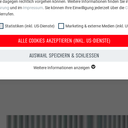
e dagegen rechtlich vorgehen können. Weitere Informationen finden Sie i
ärung
und im
Impressum
. Sie können Ihre Einwilligung jederzeit über die
C
errufen.
AG
Statistiken (inkl. US-Dienste)
Marketing & externe Medien (inkl. U
iz
ALLE COOKIES AKZEPTIEREN (INKL. US-DIENSTE)
n
AUSWAHL SPEICHERN & SCHLIESSEN
nlagen & Mehrfamilienhäuser
Weitere Informationen anzeigen
A | Croce & Wir
ppe "Essenziell" werden für grundlegende Funktionen der Website benötig
dass die Website einwandfrei funktioniert.
Cookie-Informationen anzeigen
PHPSESSID
NKL. US-DIENSTE)
PHP
 (inkl. US-Dienste)"-Cookies helfen uns zu verstehen, wie die Website genut
werden gesammelt, um die Nutzererfahrung der Website zu verbessern.
Sitzung