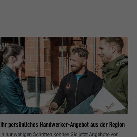
ische Daten
r Webseite.
s "Folgen Sie
etzen von
Ihr persönliches Handwerker-Angebot aus der Region
In nur wenigen Schritten können Sie jetzt Angebote von