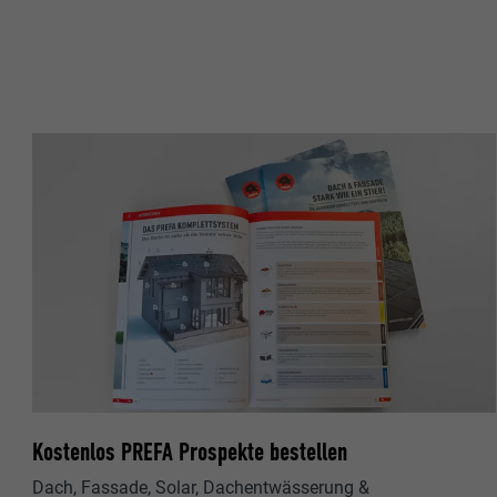
Name
Name
Anbieter
Anbieter
Laufzeit
Laufzeit
Zweck
Zweck
Name
Name
Anbieter
Anbieter
Laufzeit
Laufzeit
Zweck
Zweck
Kostenlos PREFA Prospekte bestellen
Dach, Fassade, Solar, Dachentwässerung &