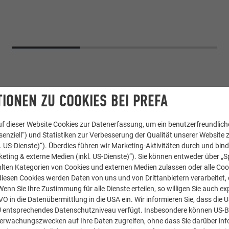
IONEN ZU COOKIES BEI PREFA
f dieser Website Cookies zur Datenerfassung, um ein benutzerfreundliche
enziell“) und Statistiken zur Verbesserung der Qualität unserer Website z
kl. US-Dienste)“). Überdies führen wir Marketing-Aktivitäten durch und bin
eting & externe Medien (inkl. US-Dienste)“). Sie können entweder über „S
lten Kategorien von Cookies und externen Medien zulassen oder alle Co
pressprofile
diesen Cookies werden Daten von uns und von Drittanbietern verarbeitet, di
nn Sie Ihre Zustimmung für alle Dienste erteilen, so willigen Sie auch exp
GVO in die Datenübermittlung in die USA ein. Wir informieren Sie, dass die 
farbe
U entsprechendes Datenschutzniveau verfügt. Insbesondere können US-
berwachungszwecken auf Ihre Daten zugreifen, ohne dass Sie darüber inf
chöpfer AG