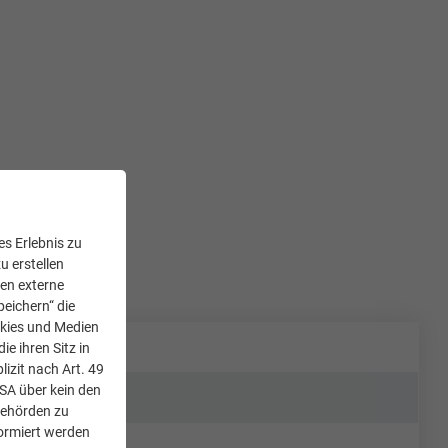
s Erlebnis zu
u erstellen
den externe
peichern“ die
okies und Medien
e ihren Sitz in
lizit nach Art. 49
USA über kein den
Behörden zu
ormiert werden