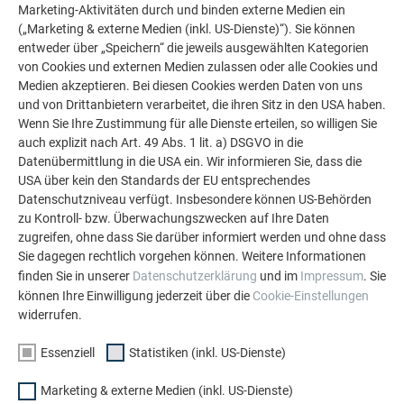
Marketing-Aktivitäten durch und binden externe Medien ein
(„Marketing & externe Medien (inkl. US-Dienste)“). Sie können
entweder über „Speichern“ die jeweils ausgewählten Kategorien
von Cookies und externen Medien zulassen oder alle Cookies und
Medien akzeptieren. Bei diesen Cookies werden Daten von uns
und von Drittanbietern verarbeitet, die ihren Sitz in den USA haben.
Firstausbildung Schulungsvideos
Wenn Sie Ihre Zustimmung für alle Dienste erteilen, so willigen Sie
auch explizit nach Art. 49 Abs. 1 lit. a) DSGVO in die
Datenübermittlung in die USA ein. Wir informieren Sie, dass die
WEITERLESEN
USA über kein den Standards der EU entsprechendes
Datenschutzniveau verfügt. Insbesondere können US-Behörden
zu Kontroll- bzw. Überwachungszwecken auf Ihre Daten
zugreifen, ohne dass Sie darüber informiert werden und ohne dass
Sie dagegen rechtlich vorgehen können. Weitere Informationen
finden Sie in unserer
Datenschutzerklärung
und im
Impressum
. Sie
ZURÜCK ZUR ÜBERSICHT
können Ihre Einwilligung jederzeit über die
Cookie-Einstellungen
widerrufen.
Essenziell
Statistiken (inkl. US-Dienste)
ÜBER PREFA
WIR HELFEN IHNEN
Marketing & externe Medien (inkl. US-Dienste)