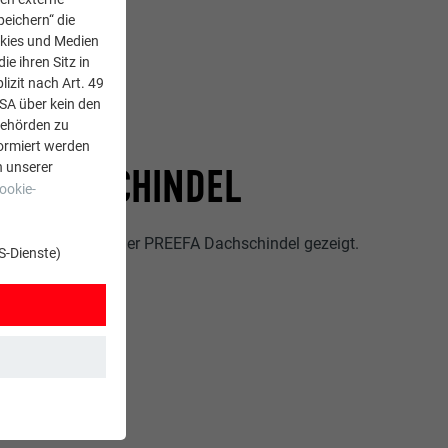
peichern“ die
okies und Medien
e ihren Sitz in
lizit nach Art. 49
USA über kein den
Behörden zu
ormiert werden
n unserer
 DACHSCHINDEL
ookie-
as Auswechseln einer PREEFA Dachschindel gezeigt.
S-Dienste)
t. Dadurch ist