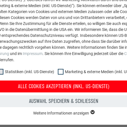
eting & externe Medien (inkl. US-Dienste)“). Sie können entweder über „S
lten Kategorien von Cookies und externen Medien zulassen oder alle Co
diesen Cookies werden Daten von uns und von Drittanbietern verarbeitet, di
nn Sie Ihre Zustimmung für alle Dienste erteilen, so willigen Sie auch exp
GVO in die Datenübermittlung in die USA ein. Wir informieren Sie, dass die 
U entsprechendes Datenschutzniveau verfügt. Insbesondere können US-
berwachungszwecken auf Ihre Daten zugreifen, ohne dass Sie darüber inf
e dagegen rechtlich vorgehen können. Weitere Informationen finden Sie i
AUSTAUSCH
ärung
und im
Impressum
. Sie können Ihre Einwilligung jederzeit über die
C
errufen.
In diesem Video wird d
Statistiken (inkl. US-Dienste)
Marketing & externe Medien (inkl. U
ALLE COOKIES AKZEPTIEREN (INKL. US-DIENSTE)
AUSWAHL SPEICHERN & SCHLIESSEN
Weitere Informationen anzeigen
ppe "Essenziell" werden für grundlegende Funktionen der Website benötig
dass die Website einwandfrei funktioniert.