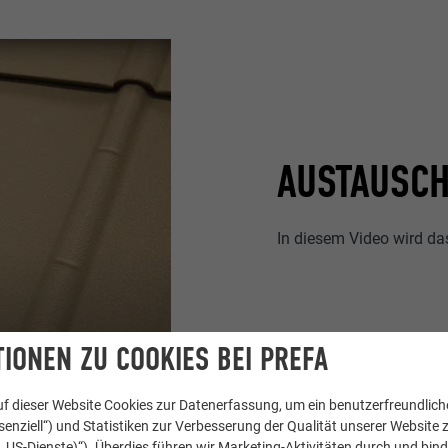
AUSTAUSCH
In diesem Video wird da
IONEN ZU COOKIES BEI PREFA
f dieser Website Cookies zur Datenerfassung, um ein benutzerfreundliche
enziell“) und Statistiken zur Verbesserung der Qualität unserer Website z
kl. US-Dienste)“). Überdies führen wir Marketing-Aktivitäten durch und bin