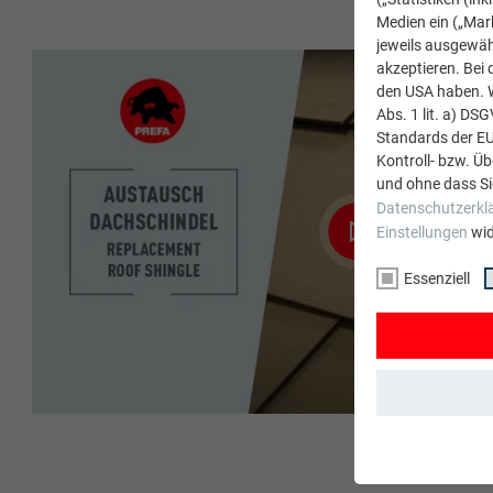
Medien ein („Mark
jeweils ausgewäh
akzeptieren. Bei 
den USA haben. We
Abs. 1 lit. a) DS
Standards der E
Kontroll- bzw. Ü
und ohne dass Si
Datenschutzerkl
Einstellungen
wid
Essenziell
ESSENZIELL
Cookies der Gru
gewährleistet, 