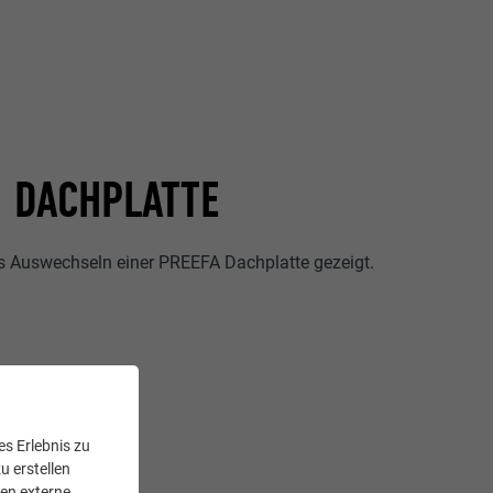
 DACHPLATTE
s Auswechseln einer PREEFA Dachplatte gezeigt.
s Erlebnis zu
u erstellen
den externe