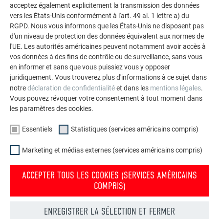
acceptez également explicitement la transmission des données
VOIR DAVANTAGE DE RÉFÉRENCES
vers les États-Unis conformément à l'art. 49 al. 1 lettre a) du
RGPD. Nous vous informons que les États-Unis ne disposent pas
d'un niveau de protection des données équivalent aux normes de
l'UE. Les autorités américaines peuvent notamment avoir accès à
vos données à des fins de contrôle ou de surveillance, sans vous
en informer et sans que vous puissiez vous y opposer
juridiquement. Vous trouverez plus d'informations à ce sujet dans
notre
déclaration de confidentialité
et dans les
mentions légales
.
Vous pouvez révoquer votre consentement à tout moment dans
les paramètres des cookies.
Essentiels
Statistiques (services américains compris)
Marketing et médias externes (services américains compris)
ACCEPTER TOUS LES COOKIES (SERVICES AMÉRICAINS
COMPRIS)
Commander gratuitement des prospectus PREFA
ENREGISTRER LA SÉLECTION ET FERMER
Toiture, façade, solaire, gouttières et protection contre les