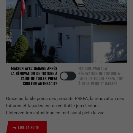
NOM
bcookie
FOURNISSEUR
LinkedIn
EXPIRATION
2 ans
Utilisé par le service de réseau social
UTILITÉ
LinkedIn pour suivre l'utilisation de
MAISON AVEC GARAGE APRÈS
MAISON AVANT LA
services intégrés.
LA RÉNOVATION DE TOITURE À
RÉNOVATION DE TOITURE À
L’AIDE DE TUILES PREFA
L’AIDE DE TUILES PREFA, TOIT
COULEUR ANTHRACITE
À DEUX PANS ET GARAGE
NOM
bscookie
Grâce au faible poids des produits PREFA, la rénovation des
FOURNISSEUR
LinkedIn
toitures et façades est un véritable jeu d’enfant.
L’intervention esthétique en met aussi plein la vue.
EXPIRATION
2 ans
LIRE LA SUITE
Utilisé par le service de réseau social