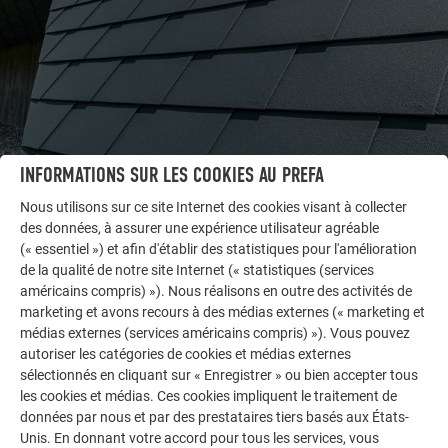
INFORMATIONS SUR LES COOKIES AU PREFA
Nous utilisons sur ce site Internet des cookies visant à collecter
des données, à assurer une expérience utilisateur agréable
AUTRES BÂTIMENTS
(« essentiel ») et afin d'établir des statistiques pour l'amélioration
LAISSEZ-VOUS INSPIRER
de la qualité de notre site Internet (« statistiques (services
américains compris) »). Nous réalisons en outre des activités de
La galerie de références PREFA démontre la
marketing et avons recours à des médias externes (« marketing et
médias externes (services américains compris) »). Vous pouvez
polyvalence de l’aluminium. Découvrez d’autres projets
autoriser les catégories de cookies et médias externes
impressionnants avec les solutions en aluminium
sélectionnés en cliquant sur « Enregistrer » ou bien accepter tous
durables de PREFA pour toitures, systèmes solaires et
les cookies et médias. Ces cookies impliquent le traitement de
façades.
données par nous et par des prestataires tiers basés aux États-
Unis. En donnant votre accord pour tous les services, vous