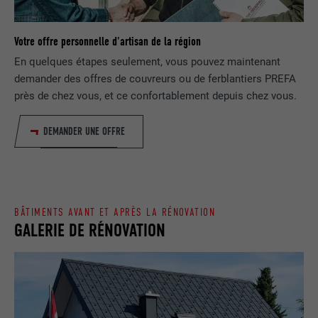
EXPIRATION
1 jour
NOM
lang
Enregistre un identifiant unique utilisé
Votre offre personnelle d'artisan de la région
pour générer des données statistiques
FOURNISSEUR
ads.linkedin.com
UTILITÉ
En quelques étapes seulement, vous pouvez maintenant
sur la manière dont l'utilisateur utilise le
demander des offres de couvreurs ou de ferblantiers PREFA
site Internet.
EXPIRATION
Session
près de chez vous, et ce confortablement depuis chez vous.
Enregistre la langue choisie par
UTILITÉ
NOM
_gaexp
DEMANDER UNE OFFRE
l'utilisateur pour un site Internet.
FOURNISSEUR
Google Optimize
NOM
lang
EXPIRATION
90 jours
BÂTIMENTS AVANT ET APRÈS LA RÉNOVATION
FOURNISSEUR
LinkedIn
GALERIE DE RÉNOVATION
Est placé afin de tester si le navigateur
UTILITÉ
autorise l'utilisation de cookies. Ne
EXPIRATION
Session
contient aucun élément d'identification.
Utilisé par LinkedIn lorsqu'un site
UTILITÉ
Internet contient une fenêtre « Suivez-
nous » intégrée.