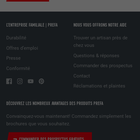
UTILITÉ
LinkedIn pour suivre l'utilisation de
services intégrés
L’ENTREPRISE FAMILIALE | PREFA
NOUS VOUS OFFRONS NOTRE AIDE
NOM
UserMatchHistory
Durabilité
Trouver un artisan près de
chez vous
FOURNISSEUR
LinkedIn
Offres d’emploi
Questions & réponses
Presse
EXPIRATION
29 jours
Commander des prospectus
Conformité
Est utilisé pour suivre l'utilisateur sur
Contact
plusieurs sites Internet afin d'afficher de
UTILITÉ
Réclamations et plaintes
la publicité adaptée aux préférences de
l'utilisateur.
DÉCOUVREZ LES NOMBREUX AVANTAGES DES PRODUITS PREFA
Convainquez-vous maintenant! Commandez simplement les
NOM
lidc
brochures que vous souhaitez.
FOURNISSEUR
LinkedIn
COMMANDER DES PROSPECTUS GRATUITS