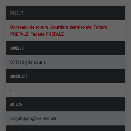
PRODUIT
Bardeaux de toiture
,
Gouttière demi-ronde
,
Toiture
PREFALZ
,
Façade PREFALZ
COULEUR
07 P.10 gris souris
ARCHITECTE
-
ARTISAN
Engel-Spenglerei-GmbH