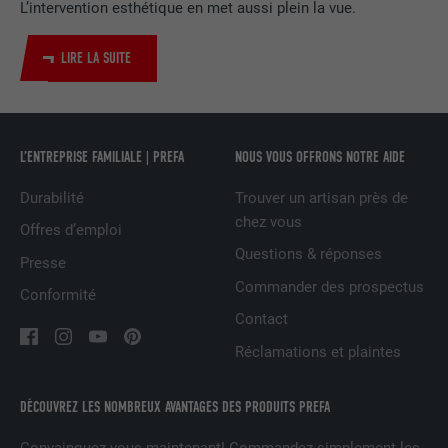
L’intervention esthétique en met aussi plein la vue.
Utilisé par le service de réseau social
UTILITÉ
LinkedIn pour suivre l'utilisation de
LIRE LA SUITE
services intégrés
NOM
UserMatchHistory
L’ENTREPRISE FAMILIALE | PREFA
NOUS VOUS OFFRONS NOTRE AIDE
FOURNISSEUR
LinkedIn
Durabilité
Trouver un artisan près de
chez vous
Offres d’emploi
EXPIRATION
29 jours
Questions & réponses
Presse
Est utilisé pour suivre l'utilisateur sur
Commander des prospectus
Conformité
plusieurs sites Internet afin d'afficher de
UTILITÉ
Contact
la publicité adaptée aux préférences de
l'utilisateur.
Réclamations et plaintes
DÉCOUVREZ LES NOMBREUX AVANTAGES DES PRODUITS PREFA
NOM
lidc