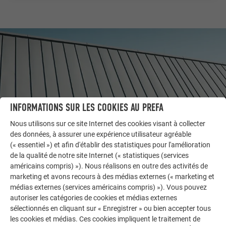
INFORMATIONS SUR LES COOKIES AU PREFA
Nous utilisons sur ce site Internet des cookies visant à collecter
des données, à assurer une expérience utilisateur agréable
(« essentiel ») et afin d'établir des statistiques pour l'amélioration
de la qualité de notre site Internet (« statistiques (services
AUTRES BÂTIMENTS
américains compris) »). Nous réalisons en outre des activités de
LAISSEZ-VOUS INSPIRER
marketing et avons recours à des médias externes (« marketing et
médias externes (services américains compris) »). Vous pouvez
La galerie de références PREFA démontre la
autoriser les catégories de cookies et médias externes
polyvalence de l’aluminium. Découvrez d’autres projets
sélectionnés en cliquant sur « Enregistrer » ou bien accepter tous
impressionnants avec les solutions en aluminium
les cookies et médias. Ces cookies impliquent le traitement de