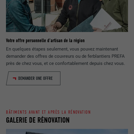
SafeSearch doit être activé ou non.
EXPIRATION
1 jour
NOM
lang
Enregistre un identifiant unique utilisé
pour générer des données statistiques
FOURNISSEUR
ads.linkedin.com
UTILITÉ
sur la manière dont l'utilisateur utilise le
Votre offre personnelle d'artisan de la région
site Internet.
EXPIRATION
Session
En quelques étapes seulement, vous pouvez maintenant
demander des offres de couvreurs ou de ferblantiers PREFA
Enregistre la langue choisie par
près de chez vous, et ce confortablement depuis chez vous.
UTILITÉ
NOM
_gaexp
l'utilisateur pour un site Internet.
DEMANDER UNE OFFRE
FOURNISSEUR
Google Optimize
NOM
lang
EXPIRATION
90 jours
FOURNISSEUR
LinkedIn
Est placé afin de tester si le navigateur
BÂTIMENTS AVANT ET APRÈS LA RÉNOVATION
UTILITÉ
autorise l'utilisation de cookies. Ne
EXPIRATION
Session
GALERIE DE RÉNOVATION
contient aucun élément d'identification.
Utilisé par LinkedIn lorsqu'un site