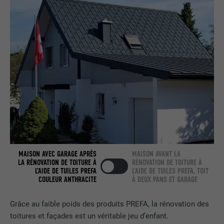
UTILITÉ
Internet contient une fenêtre « Suivez-
nous » intégrée.
NOM
bcookie
FOURNISSEUR
LinkedIn
EXPIRATION
2 ans
Utilisé par le service de réseau social
UTILITÉ
LinkedIn pour suivre l'utilisation de
services intégrés.
MAISON AVEC GARAGE APRÈS
MAISON AVANT LA
LA RÉNOVATION DE TOITURE À
RÉNOVATION DE TOITURE À
L’AIDE DE TUILES PREFA
L’AIDE DE TUILES PREFA, TOIT
NOM
bscookie
COULEUR ANTHRACITE
À DEUX PANS ET GARAGE
FOURNISSEUR
LinkedIn
Grâce au faible poids des produits PREFA, la rénovation des
toitures et façades est un véritable jeu d’enfant.
EXPIRATION
2 ans