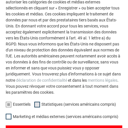
autoriser les catégories de cookies et médias externes
LAISSEZ-VOUS INSPIRER
sélectionnés en cliquant sur « Enregistrer » ou bien accepter tous
les cookies et médias. Ces cookies impliquent le traitement de
La galerie de références PREFA démontre la
données par nous et par des prestataires tiers basés aux États-
polyvalence de l’aluminium. Découvrez d’autres projets
Unis. En donnant votre accord pour tous les services, vous
impressionnants avec les solutions en aluminium
acceptez également explicitement la transmission des données
vers les États-Unis conformément à l'art. 49 al. 1 lettre a) du
durables de PREFA pour toitures, systèmes solaires et
RGPD. Nous vous informons que les États-Unis ne disposent pas
façades.
d'un niveau de protection des données équivalent aux normes de
l'UE. Les autorités américaines peuvent notamment avoir accès à
vos données à des fins de contrôle ou de surveillance, sans vous
VOIR DAVANTAGE DE RÉFÉRENCES
en informer et sans que vous puissiez vous y opposer
juridiquement. Vous trouverez plus d'informations à ce sujet dans
notre
déclaration de confidentialité
et dans les
mentions légales
.
Vous pouvez révoquer votre consentement à tout moment dans
les paramètres des cookies.
Essentiels
Statistiques (services américains compris)
Marketing et médias externes (services américains compris)