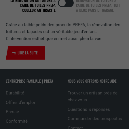
LA RÉNOVATION DE TOITURE À
RÉNOVATION DE TOITURE À
FOURNISSEUR
LinkedIn
L’AIDE DE TUILES PREFA
L’AIDE DE TUILES PREFA, TOIT
COULEUR ANTHRACITE
À DEUX PANS ET GARAGE
EXPIRATION
2 ans
Grâce au faible poids des produits PREFA, la rénovation des
Utilisé par le service de réseau social
toitures et façades est un véritable jeu d’enfant.
UTILITÉ
LinkedIn pour suivre l'utilisation de
L’intervention esthétique en met aussi plein la vue.
services intégrés
LIRE LA SUITE
NOM
UserMatchHistory
FOURNISSEUR
LinkedIn
L’ENTREPRISE FAMILIALE | PREFA
NOUS VOUS OFFRONS NOTRE AIDE
EXPIRATION
29 jours
Durabilité
Trouver un artisan près de
Est utilisé pour suivre l'utilisateur sur
chez vous
Offres d’emploi
plusieurs sites Internet afin d'afficher de
UTILITÉ
Questions & réponses
la publicité adaptée aux préférences de
Presse
l'utilisateur.
Commander des prospectus
Conformité
Contact