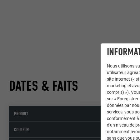
INFORMAT
Nous utilisons su
utilisateur agréab
site Internet (« 
DATES & FAITS
marketing et avo
compris) »). Vous
sur « Enregistrer
données par nous 
services, vous a
PRODUIT
Toiture
conformément à l'
d'un niveau de p
01 P.10 
COULEUR
notamment avoir 
sans que vous pu