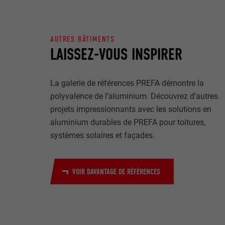
Internet est uti
EXPIRATION
Internet.
NOM
AUTRES BÂTIMENTS
UTILITÉ
LAISSEZ-VOUS INSPIRER
MARKETING ET 
FOURNISSE
Les cookies « M
annonceurs (pres
EXPIRATION
La galerie de références PREFA démontre la
visiteurs à tra
NOM
polyvalence de l’aluminium. Découvrez d’autres
plateformes vid
UTILITÉ
projets impressionnants avec les solutions en
FOURNISSE
aluminium durables de PREFA pour toitures,
NOM
systèmes solaires et façades.
EXPIRATION
FOURNISSE
NOM
EXPIRATION
FOURNISSE
UTILITÉ
VOIR DAVANTAGE DE RÉFÉRENCES
EXPIRATION
UTILITÉ
UTILITÉ