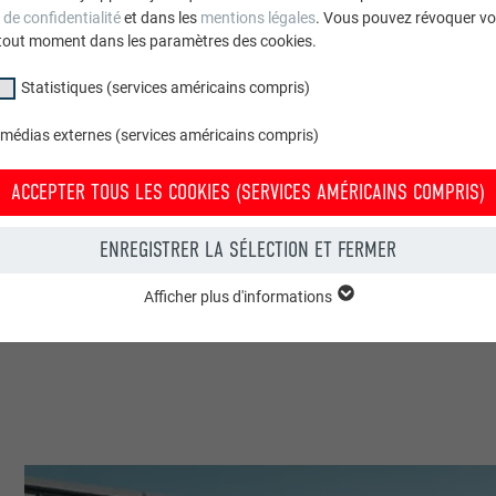
2
 de confidentialité
et dans les
mentions légales
. Vous pouvez révoquer vo
tout moment dans les paramètres des cookies.
 Besançon
Statistiques (services américains compris)
 médias externes (services américains compris)
 Navoy
ACCEPTER TOUS LES COOKIES (SERVICES AMÉRICAINS COMPRIS)
t gastronomie
ENREGISTRER LA SÉLECTION ET FERMER
Afficher plus d'informations
s
groupe « Essentiels » sont nécessaires aux fonctions de base du site Intern
e le site Internet fonctionne correctement.
Afficher les informations relatives aux cookies
PHPSESSID
(SERVICES AMÉRICAINS COMPRIS)
UR
PHP
tatistiques (services américains compris) » nous aident à comprendre co