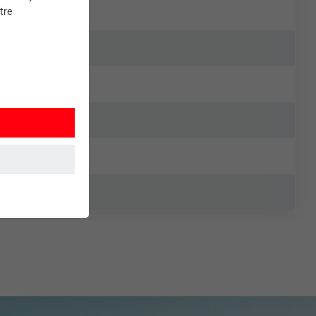
tre
et. Ils
mment le site