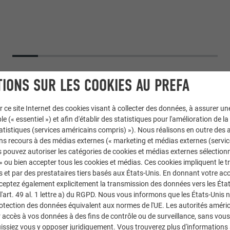
IONS SUR LES COOKIES AU PREFA
r ce site Internet des cookies visant à collecter des données, à assurer u
le (« essentiel ») et afin d'établir des statistiques pour l'amélioration de la
statistiques (services américains compris) »). Nous réalisons en outre des a
ns recours à des médias externes (« marketing et médias externes (servi
 pouvez autoriser les catégories de cookies et médias externes sélection
 » ou bien accepter tous les cookies et médias. Ces cookies impliquent le 
et par des prestataires tiers basés aux États-Unis. En donnant votre acc
cceptez également explicitement la transmission des données vers les Éta
 PREFALZ
,
Façade PREFALZ
art. 49 al. 1 lettre a) du RGPD. Nous vous informons que les États-Unis 
rotection des données équivalent aux normes de l'UE. Les autorités améri
brun
accès à vos données à des fins de contrôle ou de surveillance, sans vous
issiez vous y opposer juridiquement. Vous trouverez plus d'informations 