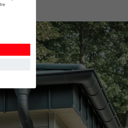
tre
et. Ils
mment le site