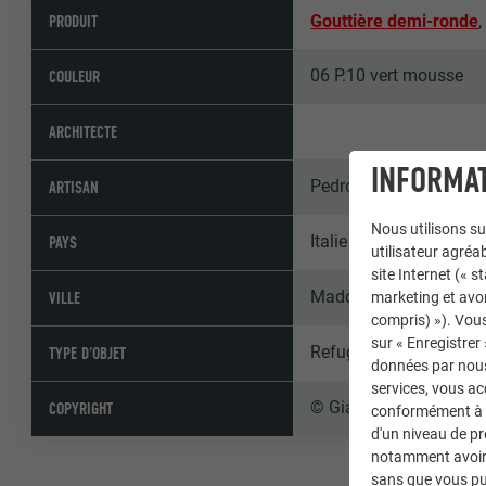
PRODUIT
Gouttière demi-ronde
06 P.10 vert mousse
COULEUR
ARCHITECTE
INFORMAT
Pedrotti Lattonerie sdrl
ARTISAN
Nous utilisons su
Italie
PAYS
utilisateur agréab
site Internet (« 
Madonna di Campigli
VILLE
marketing et avo
compris) »). Vous
sur « Enregistrer
Refuges alpins
TYPE D'OBJET
données par nous 
services, vous a
© Giacomo Podetti
COPYRIGHT
conformément à l'
d'un niveau de p
notamment avoir 
sans que vous pu