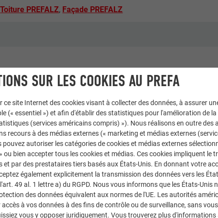
,
Toiture PREFALZ
,
Façade PREFALZ
IONS SUR LES COOKIES AU PREFA
r ce site Internet des cookies visant à collecter des données, à assurer u
le (« essentiel ») et afin d'établir des statistiques pour l'amélioration de la
statistiques (services américains compris) »). Nous réalisons en outre des a
o TN
ns recours à des médias externes (« marketing et médias externes (servi
 pouvez autoriser les catégories de cookies et médias externes sélection
 » ou bien accepter tous les cookies et médias. Ces cookies impliquent le 
et par des prestataires tiers basés aux États-Unis. En donnant votre acc
cceptez également explicitement la transmission des données vers les Éta
art. 49 al. 1 lettre a) du RGPD. Nous vous informons que les États-Unis 
rotection des données équivalent aux normes de l'UE. Les autorités améri
accès à vos données à des fins de contrôle ou de surveillance, sans vous
issiez vous y opposer juridiquement. Vous trouverez plus d'informations 