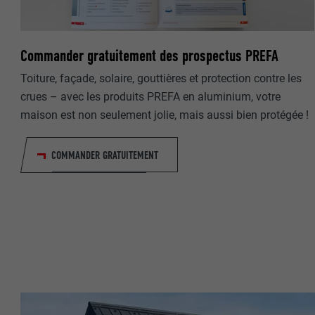
NOM
Commander gratuitement des prospectus PREFA
NOM
FOURNISSE
Toiture, façade, solaire, gouttières et protection contre les
FOURNISSE
crues – avec les produits PREFA en aluminium, votre
EXPIRATION
maison est non seulement jolie, mais aussi bien protégée !
EXPIRATION
UTILITÉ
COMMANDER GRATUITEMENT
UTILITÉ
NOM
NOM
FOURNISSE
FOURNISSE
EXPIRATION
EXPIRATION
UTILITÉ
UTILITÉ