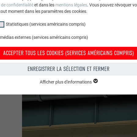
 de confidentialité
et dans les
mentions légales
. Vous pouvez révoquer vo
tout moment dans les paramètres des cookies.
Statistiques (services américains compris)
 médias externes (services américains compris)
ACCEPTER TOUS LES COOKIES (SERVICES AMÉRICAINS COMPRIS)
ENREGISTRER LA SÉLECTION ET FERMER
Afficher plus d'informations
groupe « Essentiels » sont nécessaires aux fonctions de base du site Intern
e le site Internet fonctionne correctement.
Afficher les informations relatives aux cookies
PHPSESSID
(SERVICES AMÉRICAINS COMPRIS)
UR
PHP
tatistiques (services américains compris) » nous aident à comprendre co