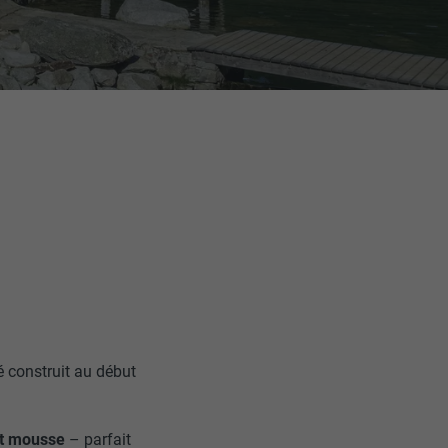
é construit au début
rt mousse
– parfait