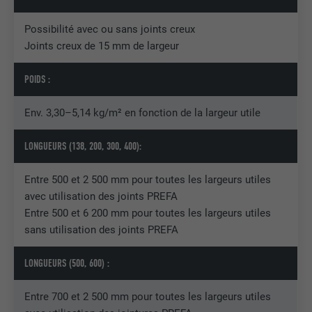
Enregistre un identifiant unique sur les
Possibilité avec ou sans joints creux
appareils mobiles afin de permettre un
UTILITÉ
suivi se basant sur une localisation GPS
Joints creux de 15 mm de largeur
géographique.
POIDS :
NOM
VISITOR_INFO1_LIVE
Env. 3,30–5,14 kg/m² en fonction de la largeur utile
FOURNISSEUR
YouTube
LONGUEURS (138, 200, 300, 400):
EXPIRATION
179 jours
Entre 500 et 2 500 mm pour toutes les largeurs utiles
avec utilisation des joints PREFA
UTILITÉ
Mesure de la bande passante YouTube
Entre 500 et 6 200 mm pour toutes les largeurs utiles
sans utilisation des joints PREFA
NOM
YSC
LONGUEURS (500, 600) :
FOURNISSEUR
YouTube
Entre 700 et 2 500 mm pour toutes les largeurs utiles
EXPIRATION
Session