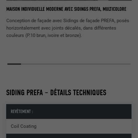
Est utilisé par Pinterest pour suivre
RE
UTILITÉ
MAISON INDIVIDUELLE MODERNE AVEC SIDINGS PREFA, MULTICOLORE
l'utilisation des services.
Conception de façade avec Sidings de façade PREFA, posés
horizontalement avec joints décalés, dans différentes
NOM
__cfduid
couleurs (P.10 brun, ivoire et bronze).
FOURNISSEUR
Adsymptotic.com
EXPIRATION
1 mois
Cookie utilisé pour identifier des clients
différents derrière une même adresse IP
UTILITÉ
et appliquer des paramètres de sécurité
SIDING PREFA – DÉTAILS TECHNIQUES
en fonction des clients.
REVÊTEMENT :
NOM
U
Coil Coating
FOURNISSEUR
Adsymptotic.com