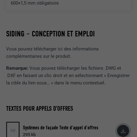
600×1,5 mm obligatoire
EXPIRATION
1 an
Ce cookie comprend un identifiant
SIDING – CONCEPTION ET EMPLOI
unique universel (UUID) permettant de
UTILITÉ
grouper les actions effectuées sur
plusieurs pages lorsque l'utilisateur ne
Vous pouvez télécharger ici des informations
peut pas être identifié clairement.
complémentaires sur le produit.
Remarque:
Vous pouvez télécharger les fichiers .DWG et
NOM
li_gc
.DXF en faisant un clic droit et en sélectionnant « Enregistrer
la cible du lien sous… » dans le menu contextuel.
FOURNISSEUR
LinkedIn
EXPIRATION
2 ans
TEXTES POUR APPELS D’OFFRES
Sert à enregistrer l'autorisation de
UTILITÉ
l'utilisateur à utiliser des cookies pour
Systèmes de façade Texte d'appel d'offres
des fonctions non essentielles.
PDF
295 kb