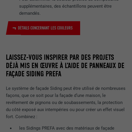
une série de produits publicitaires, par
supplémentaires, des échantillons peuvent être
UTILITÉ
exemple des offres en temps réel
demandés.
d'annonceurs tiers.
DÉTAILS CONCERNANT LES COULEURS
NOM
fr
FOURNISSEUR
Facebook
LAISSEZ-VOUS INSPIRER PAR DES PROJETS
DÉJÀ MIS EN ŒUVRE À L’AIDE DE PANNEAUX DE
EXPIRATION
3 mois
FAÇADE SIDING PREFA
Est utilisé par Facebook pour afficher
une série de produits publicitaires, par
UTILITÉ
Le système de façade Siding peut être utilisé de nombreuses
exemple des offres en temps réel
façons, que ce soit pour la façade d’une maison, le
d'annonceurs tiers.
revêtement de pignons ou de soubassements, la protection
du côté exposé aux intempéries ou pour créer un effet visuel
fort. Combinez :
NOM
IDE
les Sidings PREFA avec des matériaux de façade
FOURNISSEUR
doubleclick.net