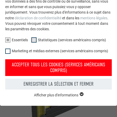
vos données à des fins de contrôle ou de surveillance, sans vous
en informer et sans que vous puissiez vous y opposer
juridiquement. Vous trouverez plus d'informations à ce sujet dans
notre
déclaration de confidentialité
et dans les
mentions légales
.
Vous pouvez révoquer votre consentement à tout moment dans
les paramètres des cookies.
Essentiels
Statistiques (services américains compris)
Système de façade avec Sidings verticaux, sur sous-construction en
métal
Marketing et médias externes (services américains compris)
HORIZONTAUX
ACCEPTER TOUS LES COOKIES (SERVICES AMÉRICAINS
COMPRIS)
ENREGISTRER LA SÉLECTION ET FERMER
Afficher plus d'informations
ESSENTIELS
Les cookies du groupe « Essentiels » sont nécessaires aux
fonctions de base du site Internet. Ils garantissent que le site
Internet fonctionne correctement.