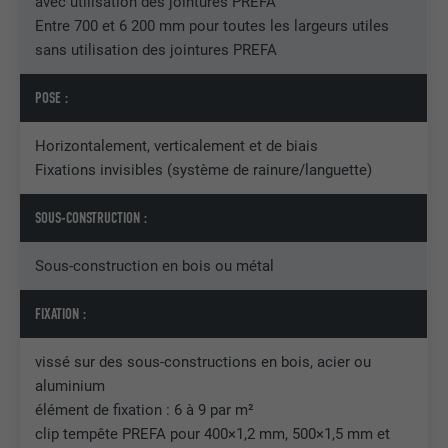
avec utilisation des jointures PREFA
Entre 700 et 6 200 mm pour toutes les largeurs utiles
Utilisé par YouTube (Google) pour
sans utilisation des jointures PREFA
UTILITÉ
enregistrer les paramètres utilisateur et
à d'autres fins non précisées
POSE :
Horizontalement, verticalement et de biais
NOM
_gcl_au
Fixations invisibles (système de rainure/languette)
FOURNISSEUR
Google AdSense
SOUS-CONSTRUCTION :
EXPIRATION
3 mois
Sous-construction en bois ou métal
Utilisé par Google AdSense pour tester
UTILITÉ
l'efficacité de la publicité sur les sites
FIXATION :
Internet qui utilisent ses services.
vissé sur des sous-constructions en bois, acier ou
aluminium
NOM
_pinterest_ct_ua
élément de fixation : 6 à 9 par m²
clip tempête PREFA pour 400×1,2 mm, 500×1,5 mm et
FOURNISSEUR
Pinterest