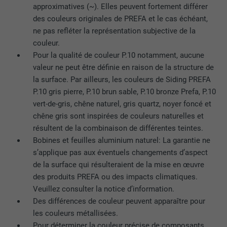
approximatives (~). Elles peuvent fortement différer
des couleurs originales de PREFA et le cas échéant,
ne pas refléter la représentation subjective de la
NOM
lissc
couleur.
FOURNISSEUR
LinkedIn
Pour la qualité de couleur P.10 notamment, aucune
valeur ne peut être définie en raison de la structure de
EXPIRATION
1 an
la surface. Par ailleurs, les couleurs de Siding PREFA
P.10 gris pierre, P.10 brun sable, P.10 bronze Prefa, P.10
Est utilisé pour garantir que le même
vert-de-gris, chêne naturel, gris quartz, noyer foncé et
UTILITÉ
attribut SameSite est disponible pour
chêne gris sont inspirées de couleurs naturelles et
tous les cookies dans ce navigateur
résultent de la combinaison de différentes teintes.
Bobines et feuilles aluminium naturel: La garantie ne
s’applique pas aux éventuels changements d’aspect
NOM
_fbp
de la surface qui résulteraient de la mise en œuvre
des produits PREFA ou des impacts climatiques.
FOURNISSEUR
Facebook
Veuillez consulter la notice d’information.
Des différences de couleur peuvent apparaître pour
EXPIRATION
3 mois
les couleurs métallisées.
Est utilisé par Facebook pour afficher
Pour déterminer la couleur précise de composants