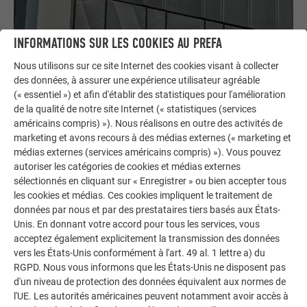
INFORMATIONS SUR LES COOKIES AU PREFA
Nous utilisons sur ce site Internet des cookies visant à collecter
SIDING PERFORÉ – DES OPTIONS DE DESIGN
des données, à assurer une expérience utilisateur agréable
POLYVALENTES
(« essentiel ») et afin d'établir des statistiques pour l'amélioration
de la qualité de notre site Internet (« statistiques (services
Les
Sidings perforés
sont un élément de design polyvalent
américains compris) »). Nous réalisons en outre des activités de
marketing et avons recours à des médias externes (« marketing et
dans le domaine des façades. Les applications sont
médias externes (services américains compris) »). Vous pouvez
multiples : il peut s'agir d'encastrements techniques sur
autoriser les catégories de cookies et médias externes
toits plats, de brise-vue dans les escaliers et les parkings ou
sélectionnés en cliquant sur « Enregistrer » ou bien accepter tous
de recouvrement d’ouvertures de fenêtres.
les cookies et médias. Ces cookies impliquent le traitement de
données par nous et par des prestataires tiers basés aux États-
Unis. En donnant votre accord pour tous les services, vous
acceptez également explicitement la transmission des données
VERTICAUX
vers les États-Unis conformément à l'art. 49 al. 1 lettre a) du
RGPD. Nous vous informons que les États-Unis ne disposent pas
d'un niveau de protection des données équivalent aux normes de
l'UE. Les autorités américaines peuvent notamment avoir accès à