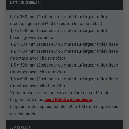
MATÉRIAU STANDARD:
EXPIRATION
3 mois
0,7 × 138 mm (épaisseur du matériau/largeur utile),
UTILITÉ
Cookie identificateur de navigateur
stucco, lignée (en P.10 exécution lisse possible)
1,0 × 200 mm (épaisseur du matériau/largeur utile),
lisse, lignée ou stucco
NOM
li_sugr
1,2 × 300 mm (épaisseur du matériau/largeur utile), lisse
FOURNISSEUR
LinkedIn
1,2 × 400 mm (épaisseur du matériau/largeur utile), lisse
(montage avec clip tempête)
EXPIRATION
3 mois
1,5 × 500 mm (épaisseur du matériau/largeur utile), lisse
(montage avec clip tempête)
UTILITÉ
Cookie identificateur de navigateur
1,5 × 600 mm (épaisseur du matériau/largeur utile), lisse
(montage avec clip tempête)
Vous trouverez les couleurs standard des différentes
NOM
GPS
largeurs utiles au
point Palette de couleurs
.
Largeurs utiles spéciales (de 120 à 400 mm) disponibles
FOURNISSEUR
YouTube
sur demande.
EXPIRATION
1 jour
JOINTS CREUX: