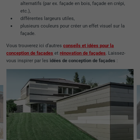
alternatifs (par ex. façade en bois, façade en crépi,
etc.),
EXPIRATION
1 an
différentes largeurs utiles,
plusieurs couleurs pour créer un effet visuel sur la
Utilisé par Google DoubleClick pour
façade.
enregistrer et signaler les actions d'un
utilisateur sur le site Internet après
Vous trouverez ici d’autres
conseils et idées pour la
l'affichage d'une annonce du
conception de façades
et
rénovation de façades
. Laissez-
UTILITÉ
fournisseur ou après que l'utilisateur a
vous inspirer par les
idées de conception de façades
:
cliqué sur une annonce du fournisseur,
avec pour objectif de mesurer l'efficacité
d'une publicité et d'afficher des
publicités plus ciblées pour l'utilisateur.
NOM
_pin_unauth
FOURNISSEUR
Pinterest
EXPIRATION
1 an