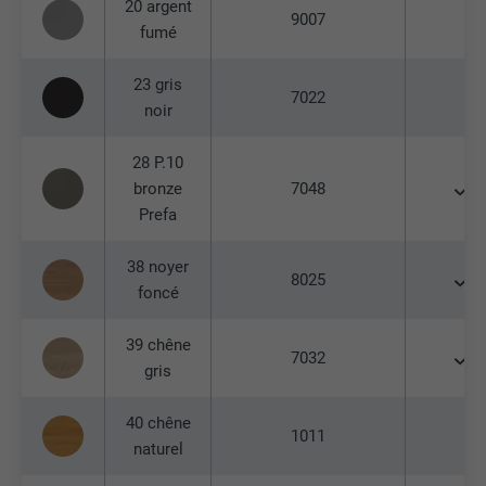
20 argent
9007
fumé
EXPIRATION
2 ans
23 gris
Utilisé par le service de réseau social
7022
noir
UTILITÉ
LinkedIn pour suivre l'utilisation de
services intégrés.
28 P.10
bronze
7048
NOM
bscookie
Prefa
FOURNISSEUR
LinkedIn
38 noyer
8025
foncé
EXPIRATION
2 ans
39 chêne
Utilisé par le service de réseau social
7032
gris
UTILITÉ
LinkedIn pour suivre l'utilisation de
services intégrés
40 chêne
1011
naturel
NOM
UserMatchHistory