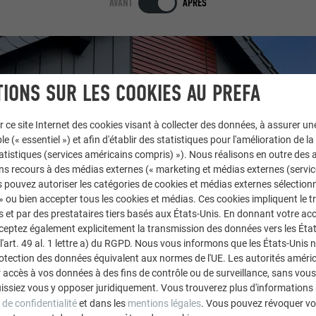
AVANT
APRÈS
IONS SUR LES COOKIES AU PREFA
r ce site Internet des cookies visant à collecter des données, à assurer u
le (« essentiel ») et afin d'établir des statistiques pour l'amélioration de la
statistiques (services américains compris) »). Nous réalisons en outre des a
ns recours à des médias externes (« marketing et médias externes (servi
 pouvez autoriser les catégories de cookies et médias externes sélection
 » ou bien accepter tous les cookies et médias. Ces cookies impliquent le 
et par des prestataires tiers basés aux États-Unis. En donnant votre acc
cceptez également explicitement la transmission des données vers les Éta
art. 49 al. 1 lettre a) du RGPD. Nous vous informons que les États-Unis 
rotection des données équivalent aux normes de l'UE. Les autorités améri
accès à vos données à des fins de contrôle ou de surveillance, sans vous
issiez vous y opposer juridiquement. Vous trouverez plus d'informations 
 de confidentialité
et dans les
mentions légales
. Vous pouvez révoquer vo