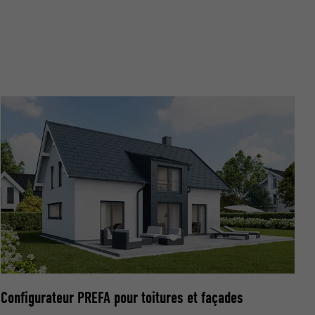
nées
rnet.
net.
de cookies. Ne
re « Suivez-
Configurateur PREFA pour toitures et façades