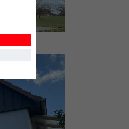
et. Ils
mment le site
r sur le site