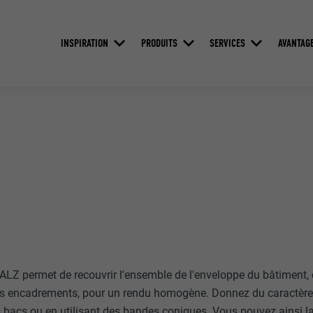
INSPIRATION
PRODUITS
SERVICES
AVANTAG
ALZ permet de recouvrir l'ensemble de l'enveloppe du bâtiment, c'
 les encadrements, pour un rendu homogène. Donnez du caractère
s bacs ou en utilisant des bandes coniques. Vous pouvez ainsi la