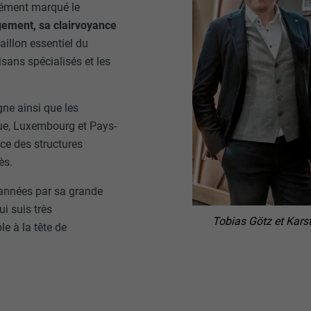
ndément marqué le
ement, sa clairvoyance
aillon essentiel du
isans spécialisés et les
gne ainsi que les
ue, Luxembourg et Pays-
ce des structures
ès.
années par sa grande
i suis très
Tobias Götz et Karst
e à la tête de