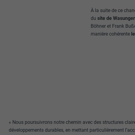
Internet est uti
EXPIRATION
Internet.
À la suite de ce chan
du
site de Wasungen
NOM
UTILITÉ
Böhner et Frank Bußdo
manière cohérente
l
MARKETING ET 
FOURNISSE
Les cookies « M
annonceurs (pres
EXPIRATION
visiteurs à tra
NOM
plateformes vid
UTILITÉ
FOURNISSE
NOM
EXPIRATION
FOURNISSE
NOM
EXPIRATION
FOURNISSE
UTILITÉ
EXPIRATION
« Nous poursuivrons notre chemin avec des structures claire
UTILITÉ
UTILITÉ
développements durables, en mettant particulièrement l’accen