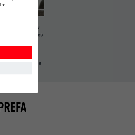
tre
, et je suis en même
rée pour relever les
le Taureau a encore
urs aussi fructueuse
et. Ils
 PREFA
mment le site