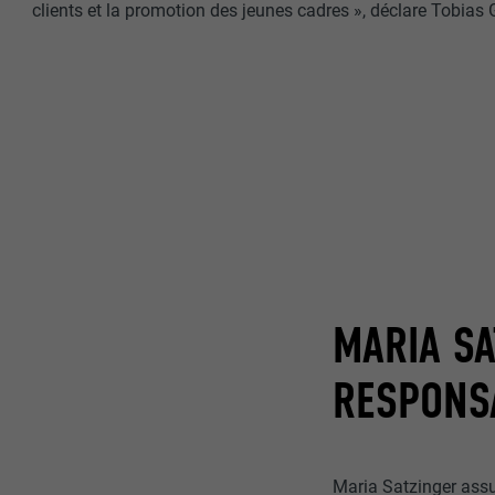
clients et la promotion des jeunes cadres », déclare Tobias 
NOM
NOM
FOURNISSE
FOURNISSE
EXPIRATION
EXPIRATION
UTILITÉ
UTILITÉ
NOM
NOM
MARIA SA
FOURNISSE
FOURNISSE
RESPONSA
EXPIRATION
EXPIRATION
UTILITÉ
UTILITÉ
Maria Satzinger assu