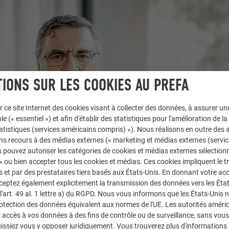
IONS SUR LES COOKIES AU PREFA
r ce site Internet des cookies visant à collecter des données, à assurer u
le (« essentiel ») et afin d'établir des statistiques pour l'amélioration de la
statistiques (services américains compris) »). Nous réalisons en outre des a
ns recours à des médias externes (« marketing et médias externes (servi
 pouvez autoriser les catégories de cookies et médias externes sélection
 » ou bien accepter tous les cookies et médias. Ces cookies impliquent le 
et par des prestataires tiers basés aux États-Unis. En donnant votre acc
cceptez également explicitement la transmission des données vers les Éta
art. 49 al. 1 lettre a) du RGPD. Nous vous informons que les États-Unis 
rotection des données équivalent aux normes de l'UE. Les autorités améri
accès à vos données à des fins de contrôle ou de surveillance, sans vous
issiez vous y opposer juridiquement. Vous trouverez plus d'informations 