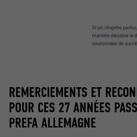
Si un chapitre partic
manière décisive le
couronnées de succès,
REMERCIEMENTS ET RECON
POUR CES 27 ANNÉES PASS
PREFA ALLEMAGNE