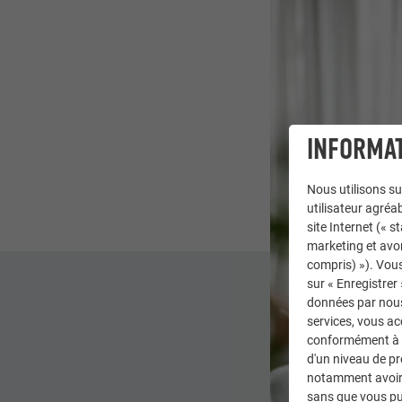
INFORMAT
Nous utilisons su
utilisateur agréab
site Internet (« 
marketing et avo
compris) »). Vous
sur « Enregistrer
données par nous 
services, vous a
conformément à l'
d'un niveau de p
notamment avoir 
sans que vous pu