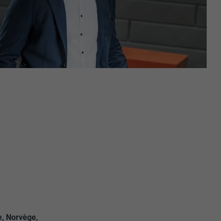
nées
rnet.
net.
de cookies. Ne
re « Suivez-
, Norvège,