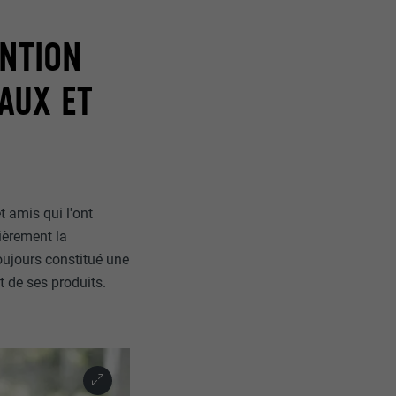
ENTION
AUX ET
t amis qui l'ont
ièrement la
toujours constitué une
t de ses produits.