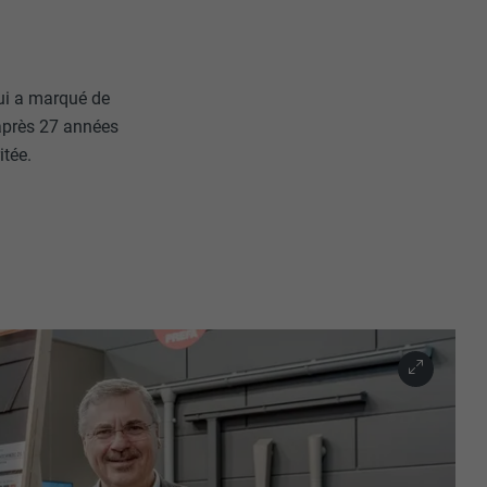
qui a marqué de
après 27 années
itée.