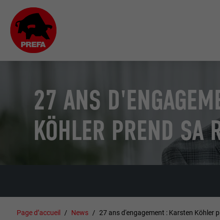
27 ANS D'ENGAGEME
KÖHLER PREND SA R
Page d’accueil
News
27 ans d'engagement : Karsten Köhler pr