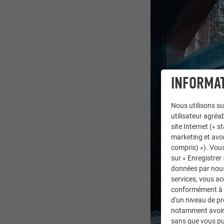
INFORMAT
Nous utilisons su
utilisateur agréab
site Internet (« 
marketing et avo
compris) »). Vous
sur « Enregistrer
données par nous 
services, vous a
conformément à l'
d'un niveau de p
notamment avoir 
sans que vous pu