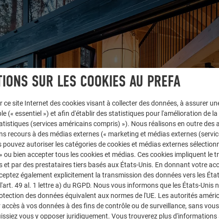
IONS SUR LES COOKIES AU PREFA
r ce site Internet des cookies visant à collecter des données, à assurer u
le (« essentiel ») et afin d'établir des statistiques pour l'amélioration de la
statistiques (services américains compris) »). Nous réalisons en outre des a
ns recours à des médias externes (« marketing et médias externes (servi
 pouvez autoriser les catégories de cookies et médias externes sélection
 » ou bien accepter tous les cookies et médias. Ces cookies impliquent le 
et par des prestataires tiers basés aux États-Unis. En donnant votre acc
cceptez également explicitement la transmission des données vers les Éta
art. 49 al. 1 lettre a) du RGPD. Nous vous informons que les États-Unis 
rotection des données équivalent aux normes de l'UE. Les autorités améri
accès à vos données à des fins de contrôle ou de surveillance, sans vous
issiez vous y opposer juridiquement. Vous trouverez plus d'informations 