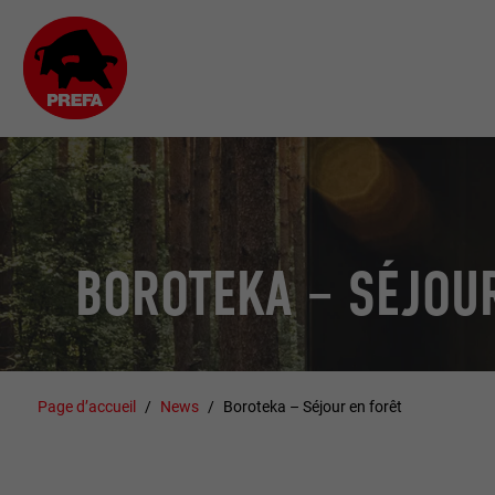
BOROTEKA – SÉJOU
Page d’accueil
News
Boroteka – Séjour en forêt