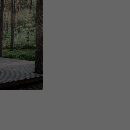
nées
rnet.
net.
de cookies. Ne
re « Suivez-