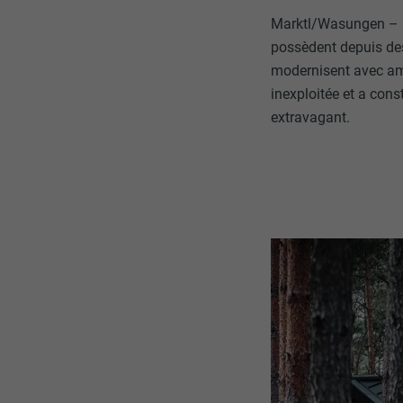
Marktl/Wasungen – Da
possèdent depuis des
modernisent avec amo
inexploitée et a cons
extravagant.