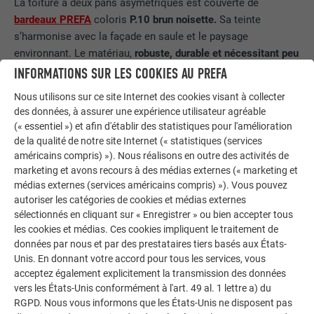
La toiture à deux pans asymétriques est couverte de
bardeaux PREFA
coloris
P.10 brun noisette.
Sa teinte
s’harmonise avec la façade en saule et le paysage
environnant. Le matériau,
robuste, durable et nécessitant peu
d’entretien
, s’inscrit parfaitement dans le concept
INFORMATIONS SUR LES COOKIES AU PREFA
pragmatique de la construction. Un détail remarquable : le
Nous utilisons sur ce site Internet des cookies visant à collecter
long bandeau de fenêtres qui s’étire presque sur toute la
des données, à assurer une expérience utilisateur agréable
largeur de la toiture, interrompant le revêtement en bardeaux.
(« essentiel ») et afin d'établir des statistiques pour l'amélioration
La réalisation de cette solution sur mesure a nécessité une
de la qualité de notre site Internet (« statistiques (services
planification et une mise en œuvre particulièrement
américains compris) »). Nous réalisons en outre des activités de
marketing et avons recours à des médias externes (« marketing et
soignées. Philippe Iacono di Cacito, de l’entreprise ID
médias externes (services américains compris) »). Vous pouvez
Couverture, responsable de la toiture, explique : « Le lien
autoriser les catégories de cookies et médias externes
personnel avec les projets est essentiel pour moi. » En
sélectionnés en cliquant sur « Enregistrer » ou bien accepter tous
étroite collaboration avec les architectes, il a conçu des
les cookies et médias. Ces cookies impliquent le traitement de
raccords spécifiques, un projet expérimental en construction
données par nous et par des prestataires tiers basés aux États-
bois comme celui-ci ne permettant pas de recourir à une
Unis. En donnant votre accord pour tous les services, vous
couverture standard.
acceptez également explicitement la transmission des données
vers les États-Unis conformément à l'art. 49 al. 1 lettre a) du
À la demande des propriétaires,
l’évacuation des eaux
RGPD. Nous vous informons que les États-Unis ne disposent pas