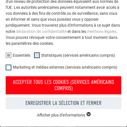
pluviales
a été pensée différemment selon les côtés : sur la
d'un niveau de protection des données équivalent aux normes de
façade arrière, l’évacuation se fait par une gouttière
l'UE. Les autorités américaines peuvent notamment avoir accès à
vos données à des fins de contrôle ou de surveillance, sans vous
classique, tandis qu’aucune gouttière n’a été prévue sur la
en informer et sans que vous puissiez vous y opposer
façade avant, largement visible. Le retrait de la façade
juridiquement. Vous trouverez plus d'informations à ce sujet dans
permet cette configuration sans difficulté technique. Les
notre
déclaration de confidentialité
et dans les
mentions légales
.
étroits débords de toit sur la partie pignon du bâtiment ont
Vous pouvez révoquer votre consentement à tout moment dans
également été conçus de manière intentionnelle. Ils
les paramètres des cookies.
protègent les façades en saule des intempéries et
témoignent, malgré la simplicité apparente du projet, du soin
Essentiels
Statistiques (services américains compris)
apporté à une exécution artisanale précise.
Marketing et médias externes (services américains compris)
ACCEPTER TOUS LES COOKIES (SERVICES AMÉRICAINS
COMPRIS)
ENREGISTRER LA SÉLECTION ET FERMER
Afficher plus d'informations
ESSENTIELS
Les cookies du groupe « Essentiels » sont nécessaires aux