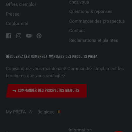
chez vous
Offres d’emploi
Est utilisé par Facebook pour afficher
Questions & réponses
Presse
une série de produits publicitaires, par
UTILITÉ
Commander des prospectus
Conformité
exemple des offres en temps réel
d'annonceurs tiers.
Contact
Réclamations et plaintes
NOM
fr
DÉCOUVREZ LES NOMBREUX AVANTAGES DES PRODUITS PREFA
FOURNISSEUR
Facebook
Convainquez-vous maintenant! Commandez simplement les
brochures que vous souhaitez.
EXPIRATION
3 mois
Est utilisé par Facebook pour afficher
COMMANDER DES PROSPECTUS GRATUITS
une série de produits publicitaires, par
UTILITÉ
exemple des offres en temps réel
d'annonceurs tiers.
My PREFA
Belgique
NOM
IDE
Information