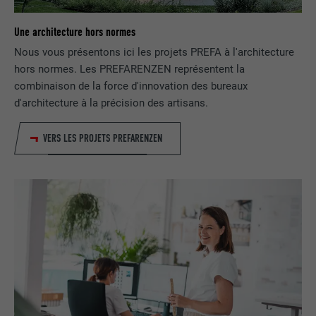
FOURNISSEUR
LinkedIn
Une architecture hors normes
Nous vous présentons ici les projets PREFA à l'architecture
EXPIRATION
2 ans
hors normes. Les PREFARENZEN représentent la
combinaison de la force d'innovation des bureaux
Utilisé par le service de réseau social
d'architecture à la précision des artisans.
UTILITÉ
LinkedIn pour suivre l'utilisation de
services intégrés.
VERS LES PROJETS PREFARENZEN
NOM
bscookie
FOURNISSEUR
LinkedIn
EXPIRATION
2 ans
Utilisé par le service de réseau social
UTILITÉ
LinkedIn pour suivre l'utilisation de
services intégrés