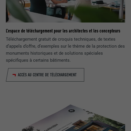
NOM
UserMatchHistory
FOURNISSEUR
LinkedIn
L’espace de téléchargement pour les architectes et les concepteurs
EXPIRATION
29 jours
Téléchargement gratuit de croquis techniques, de textes
d’appels d’offre, d’exemples sur le thème de la protection des
Est utilisé pour suivre l'utilisateur sur
monuments historiques et de solutions spéciales
plusieurs sites Internet afin d'afficher de
UTILITÉ
spécifiques à certains bâtiments.
la publicité adaptée aux préférences de
l'utilisateur.
ACCÈS AU CENTRE DE TÉLÉCHARGEMENT
NOM
lidc
FOURNISSEUR
LinkedIn
EXPIRATION
1 jour
Utilisé par le service de réseau social