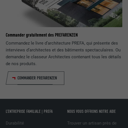
UTILITÉ
LinkedIn pour suivre l'utilisation de
services intégrés
NOM
lissc
Commander gratuitement des PREFARENZEN
FOURNISSEUR
LinkedIn
Commandez le livre d’architecture PREFA, qui présente des
interviews d’architectes et des bâtiments spectaculaires. Ou
EXPIRATION
1 an
demandez le classeur Architectes contenant tous les détails
de nos produits.
Est utilisé pour garantir que le même
UTILITÉ
attribut SameSite est disponible pour
COMMANDER PREFARENZEN
tous les cookies dans ce navigateur
NOM
_fbp
L’ENTREPRISE FAMILIALE | PREFA
NOUS VOUS OFFRONS NOTRE AIDE
FOURNISSEUR
Facebook
Durabilité
Trouver un artisan près de
EXPIRATION
3 mois